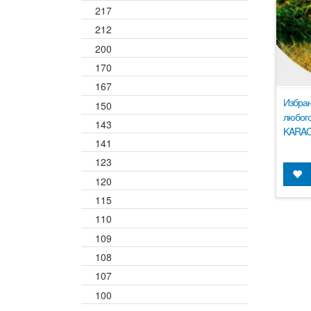
217
212
200
170
167
Избран
150
любого
143
KARAO
141
123
120
115
110
109
108
107
100