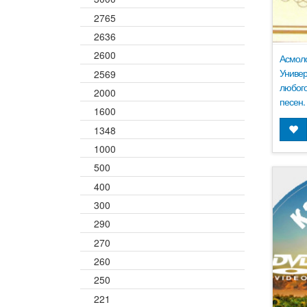
2765
2636
2600
Асмоло
Универ
2569
любого
2000
песен.
1600
1348
1000
500
400
300
290
270
260
250
221