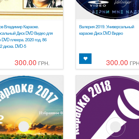
в Владимир Караоке.
Валерия 2019. Универсальный
сальный Диск DVD Видео для
караоке Диск DVD Видео
 DVD плеера. 2020 год. 86
 2 диска. DVD-5
300.00
300.00
ГРН.
ГРН