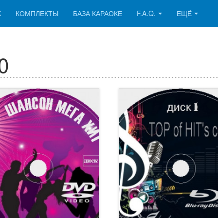
К
КОМПЛЕКТЫ
БАЗА КАРАОКЕ
F.A.Q.
ЕЩЁ
0