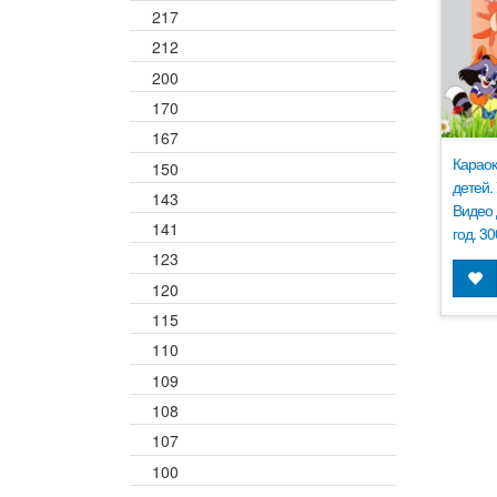
217
212
200
170
167
Караок
150
детей.
143
Видео 
141
год. 3
123
120
115
110
109
108
107
100