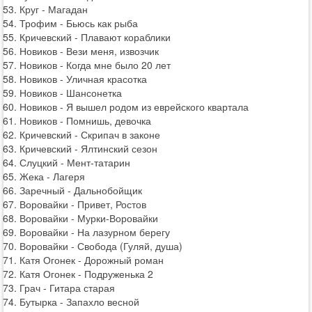
53. Круг - Магадан
54. Трофим - Бьюсь как рыба
55. Кричевский - Плавают кораблики
56. Новиков - Вези меня, извозчик
57. Новиков - Когда мне было 20 лет
58. Новиков - Уличная красотка
59. Новиков - Шансонетка
60. Новиков - Я вышел родом из еврейского квартала
61. Новиков - Помнишь, девочка
62. Кричевский - Скрипач в законе
63. Кричевский - Ялтинский сезон
64. Слуцкий - Мент-татарин
65. Жека - Лагеря
66. Заречный - Дальнобойщик
67. Воровайки - Привет, Ростов
68. Воровайки - Мурки-Воровайки
69. Воровайки - На лазурном берегу
70. Воровайки - Свобода (Гуляй, душа)
71. Катя Огонек - Дорожный роман
72. Катя Огонек - Подруженька 2
73. Грач - Гитара старая
74. Бутырка - Запахло весной