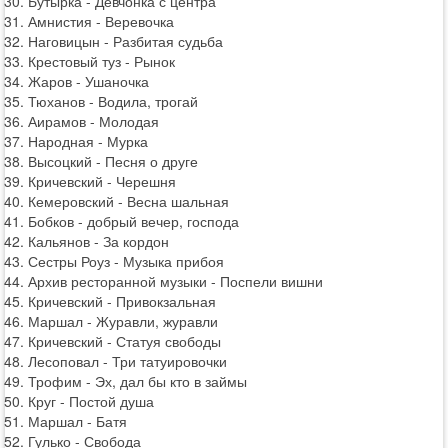
30. Бутырка - Девчонка с центра
31. Амнистия - Веревочка
32. Наговицын - Разбитая судьба
33. Крестовый туз - Рынок
34. Жаров - Ушаночка
35. Тюханов - Водила, трогай
36. Аирамов - Молодая
37. Народная - Мурка
38. Высоцкий - Песня о друге
39. Кричевский - Черешня
40. Кемеровский - Весна шальная
41. Бобков - добрый вечер, господа
42. Кальянов - За кордон
43. Сестры Роуз - Музыка прибоя
44. Архив ресторанной музыки - Поспели вишни
45. Кричевский - Привокзальная
46. Маршал - Журавли, журавли
47. Кричевский - Статуя свободы
48. Лесоповал - Три татуировочки
49. Трофим - Эх, дал бы кто в займы
50. Круг - Постой душа
51. Маршал - Батя
52. Гулько - Свобода