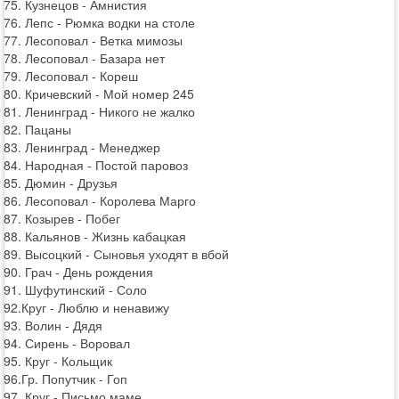
75. Кузнецов - Амнистия
76. Лепс - Рюмка водки на столе
77. Лесоповал - Ветка мимозы
78. Лесоповал - Базара нет
79. Лесоповал - Кореш
80. Кричевский - Мой номер 245
81. Ленинград - Никого не жалко
82. Пацаны
83. Ленинград - Менеджер
84. Народная - Постой паровоз
85. Дюмин - Друзья
86. Лесоповал - Королева Марго
87. Козырев - Побег
88. Кальянов - Жизнь кабацкая
89. Высоцкий - Сыновья уходят в вбой
90. Грач - День рождения
91. Шуфутинский - Соло
92.Круг - Люблю и ненавижу
93. Волин - Дядя
94. Сирень - Воровал
95. Круг - Кольщик
96.Гр. Попутчик - Гоп
97. Круг - Письмо маме