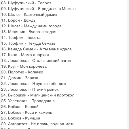
08. Шуфутинский - Тополя
09. Шуфутинский - Я родился в Москве
10. Шелег - Карточный домик
11. Ворон - Дождь
12. Шелег - Между нами города
13. Медяник - Вчера-сегодня
14. Трофим - Босота
15. Трофим - Некуда бежать
16. Канада Семен - А ты меня ждала
17. Кино - Мама анархия
18. Лесоповал - Столыпинский вагон
19. Круг - Моя королева
20. Полотно - Колечко
21. Дюмин - Зараза
22. Лесоповал - Я куплю тебе дом
23. Лесоповал - Птичий рынок
24. Высоцкий - Милицейский протокол
25. Успенская - Пропадаю я
26. Бобков - Конвой
27. Бобков - Коса и камень
28. Бобков - Кукушка
29. Авторитет - Не плачь, родная мать