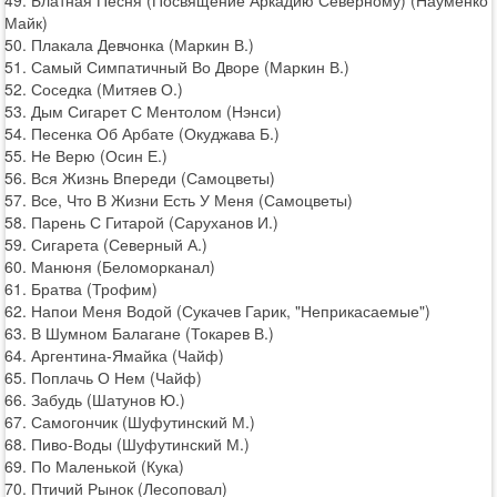
Майк)
50. Плакала Девчонка (Маркин В.)
51. Самый Симпатичный Во Дворе (Маркин В.)
52. Соседка (Митяев О.)
53. Дым Сигарет С Ментолом (Нэнси)
54. Песенка Об Арбате (Окуджава Б.)
55. Не Верю (Осин Е.)
56. Вся Жизнь Впереди (Самоцветы)
57. Все, Что В Жизни Есть У Меня (Самоцветы)
58. Парень С Гитарой (Саруханов И.)
59. Сигарета (Северный А.)
60. Манюня (Беломорканал)
61. Братва (Трофим)
62. Напои Меня Водой (Сукачев Гарик, "Неприкасаемые")
63. В Шумном Балагане (Токарев В.)
64. Аргентина-Ямайка (Чайф)
65. Поплачь О Нем (Чайф)
66. Забудь (Шатунов Ю.)
67. Самогончик (Шуфутинский М.)
68. Пиво-Воды (Шуфутинский М.)
69. По Маленькой (Кука)
70. Птичий Рынок (Лесоповал)