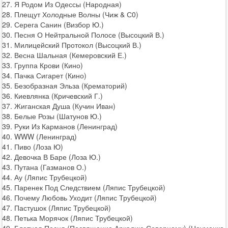
27. Я Родом Из Одессы (Народная)
28. Плещут Холодные Волны (Чиж & С0)
29. Серега Санин (Визбор Ю.)
30. Песня О Нейтральной Полосе (Высоцкий В.)
31. Милицейский Протокол (Высоцкий В.)
32. Весна Шальная (Кемеровский Е.)
33. Группа Крови (Кино)
34. Пачка Сигарет (Кино)
35. Безобразная Эльза (Крематорий)
36. Киевлянка (Кричевский Г.)
37. Жиганская Душа (Кучин Иван)
38. Белые Розы (Шатунов Ю.)
39. Руки Из Карманов (Ленинград)
40. WWW (Ленинград)
41. Пиво (Лоза Ю)
42. Девочка В Баре (Лоза Ю.)
43. Путана (Газманов О.)
44. Ау (Ляпис Трубецкой)
45. Паренек Под Следствием (Ляпис Трубецкой)
46. Почему Любовь Уходит (Ляпис Трубецкой)
47. Пастушок (Ляпис Трубецкой)
48. Петька Морячок (Ляпис Трубецкой)
49. Блатная Песня (Посвящение Аркадию Северному) (Науменко