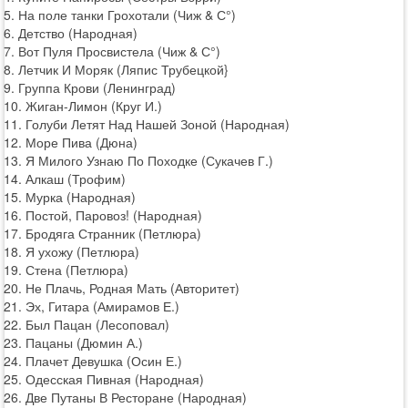
5. На поле танки Грохотали (Чиж & С°)
6. Детство (Народная)
7. Вот Пуля Просвистела (Чиж & С°)
8. Летчик И Моряк (Ляпис Трубецкой}
9. Группа Крови (Ленинград)
10. Жиган-Лимон (Круг И.)
11. Голуби Летят Над Нашей Зоной (Народная)
12. Море Пива (Дюна)
13. Я Милого Узнаю По Походке (Сукачев Г.)
14. Алкаш (Трофим)
15. Мурка (Народная)
16. Постой, Паровоз! (Народная)
17. Бродяга Странник (Петлюра)
18. Я ухожу (Петлюра)
19. Стена (Петлюра)
20. Не Плачь, Родная Мать (Авторитет)
21. Эх, Гитара (Амирамов Е.)
22. Был Пацан (Лесоповал)
23. Пацаны (Дюмин А.)
24. Плачет Девушка (Осин Е.)
25. Одесская Пивная (Народная)
26. Две Путаны В Ресторане (Народная)