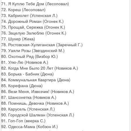
71. Я Куплю Тебе Дом (Лесоповал)
72. Кореш (Лесоповал)
73. Кабриолет (Успенская Л.)
74. Дорожный Роман (Огонек К.)
75. Прощай, Сережка (Огонек К.)
76. Зацелую Залюблю (Огонек К.)
77. Шухер (Жека)
78. Ростовская-Хулиганская (Заречный Г.)
79. Уаяли Розы (Звездинский М.)
80. Охотный Ряд (Визбор Ю.)
81. Улю-Лю (Новиков А.)
82. Когда Мне Было 20 Лет (Новиков А.)
83. Борька - Бабник (Дюна)
84. Коммунальная Квартира (Дюна)
85. Корефана (Дюна)
86. Вези Меня, Извозчик! (Новиков А.)
87. Шансонетка (Новиков А.)
88. Помнишь, Девочка (Новиков А.)
89. Карусель (Успенская Л.)
90. Городской Шалман (Успенская Л.)
91. Гоп-Гоп (веерка С.)
92. Одесса-Мама (Кобзон И.)