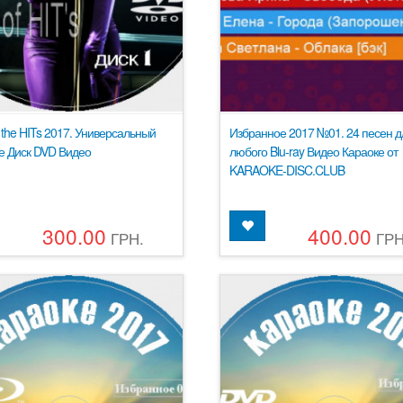
 the HITs 2017. Универсальный
Избранное 2017 №01. 24 песен д
е Диск DVD Видео
любого Blu-ray Видео Караоке от
KARAOKE-DISC.CLUB
300.00
400.00
ГРН.
ГРН