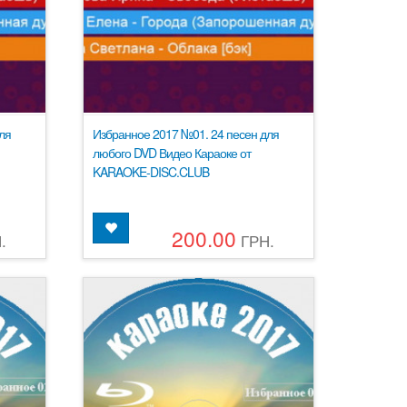
ля
Избранное 2017 №01. 24 песен для
любого DVD Видео Караоке от
KARAOKE-DISC.CLUB
200.00
.
ГРН.