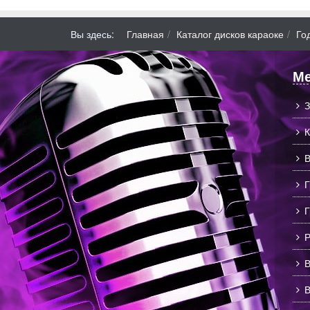
Вы здесь:
Главная
Каталог дисков караоке
Го
Ме
З
К
В
Г
Г
Р
В
В