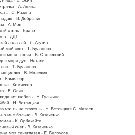
ктричка - А. Апина
кать - С. Разина
падаю - В. Добрынин
аз - А. Мон
рый отель - Браво
ина - ДДТ
 хэй лала лэй - Л. Агутин
ый мой свет - Т. Буланова
ови меня в ночи - В. Сташевский
ер с моря дул - Натали
 сон - Т. Буланова
винциалка - В. Малежик
а - Комиссар
ашка - Комиссар
та - Е. Осин
свидания любовь - Н. Гулькина
йбой - Н. Ветлицкая
ва что ты не скажешь - Н. Ветлицкая С. Мазаев
ьно мне больно - В. Казаченко
исман - К. Орбакайте
оневый снег - В. Казаченко
очка моя синеглазая - Е. Белоусов