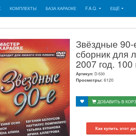
К
КОМПЛЕКТЫ
БАЗА КАРАОКЕ
F.A.Q.
ЕЩЁ
Звёздные 90-
сборник для 
2007 год. 100
Артикул:
D-530
Просмотры:
6120
ДОБАВИТЬ В КОР
Как купить этот ди