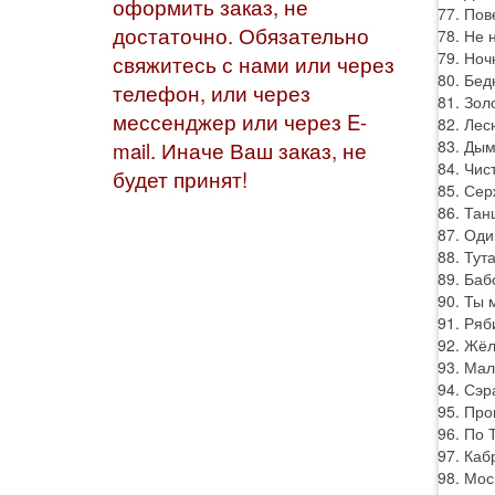
оформить заказ, не
77. Пов
достаточно. Обязательно
78. Не 
79. Ноч
свяжитесь с нами или через
80. Бед
телефон, или через
81. Зол
мессенджер или через E-
82. Лес
83. Дым
mail. Иначе Ваш заказ, не
84. Чис
будет принят!
85. Сер
86. Тан
87. Оди
88. Тут
89. Баб
90. Ты 
91. Ряб
92. Жёл
93. Мал
94. Сэр
95. Про
96. По 
97. Каб
98. Мос