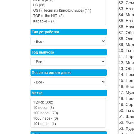
32. Сем
33. На 
34. Мор
35. На 
36. Ноч
Тип устройства
37. Обр
38. Осе
39. Мал
40. Ты 
Год выпуска
41. Пар
42. Моя
43. Обы
Песен на одном диске
44. Пес
45. Поп
46. Вос
47. Муз
Метка
48. Про
49. Сер
50. Ты 
51. Шля
52. Фаи
53. Худ
54. Поп