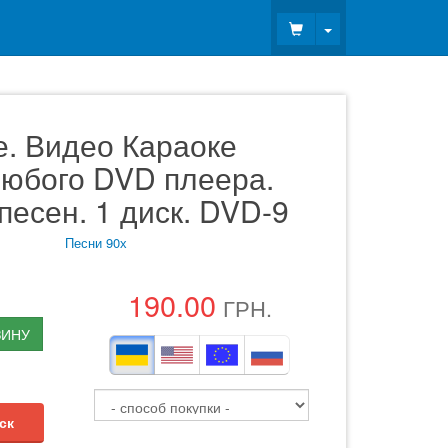
Toggle Dropdown
е. Видео Караоке
любого DVD плеера.
 песен. 1 диск. DVD-9
Песни 90х
190.00
ГРН.
ЗИНУ
ск