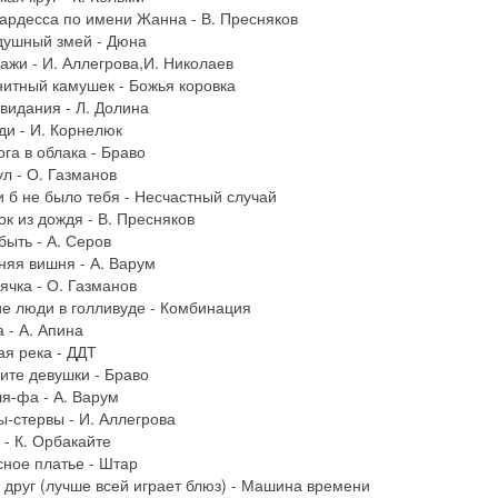
ардесса по имени Жанна - В. Пресняков
душный змей - Дюна
ажи - И. Аллегрова,И. Николаев
нитный камушек - Божья коровка
свидания - Л. Долина
ди - И. Корнелюк
ога в облака - Браво
ул - О. Газманов
и б не было тебя - Несчастный случай
ок из дождя - В. Пресняков
 быть - А. Серов
няя вишня - А. Варум
ячка - О. Газманов
ие люди в голливуде - Комбинация
а - А. Апина
ая река - ДДТ
ите девушки - Браво
ля-фа - А. Варум
ы-стервы - И. Аллегрова
 - К. Орбакайте
сное платье - Штар
 друг (лучше всей играет блюз) - Машина времени