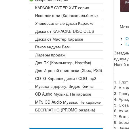
КАРАОКЕ СУПЕР ХИТ серия
Исполнители (Караоке альбомы)
Универсальные Диски Караоке
Метк
Диски от KARAOKE-DISC.CLUB
О
Диски от Мастер Караоке
Г
Рекомендуем Вам
Звёздны
Лидеры продаж
одном д
Для ПК (Компьютер, Ноутбук)
Новой п
Для Игровой приставки (Xbox, PS5)
CD+G Караоке диски / CDG mp3
1. Плот
Музыка в дорогу. Видео Клипы
2. А я 
3. Прог
CD Audio Музыка. Не караоке
4. Ариа
MP3 CD Audio Музыка. Не караоке
5. Сюза
БЕСПЛАТНО (PROMO раздача)
6. Ах к
7. Выпь
8. Борь
9. Замы