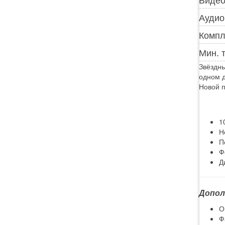
Аудио
Компл
Мин. 
Звёздны
одном д
Новой п
1
Н
П
Ф
Д
Допол
О
Ф