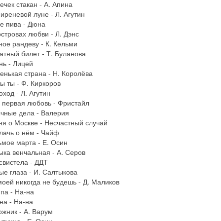
ечек стакан - А. Апина
сиреневой луне - Л. Агутин
е пива - Дюна
островах любви - Л. Дэнс
ное рандеву - К. Кельми
атный билет - Т. Буланова
нь - Лицей
енькая страна - Н. Королёва
ты ты - Ф. Киркоров
оход - Л. Агутин
 первая любовь - Фристайл
чные дела - Валерия
ня о Москве - Несчастный случай
лачь о нём - Чайф
ьмое марта - Е. Осин
ыка венчальная - А. Серов
свистела - ДДТ
ые глаза - И. Салтыкова
моей никогда не будешь - Д. Маликов
па - На-на
на - На-на
ожник - А. Варум
утчица - Е. Осин