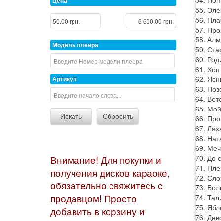
Цена
55. Эле
56. Пла
57. Про
58. Алм
Модель плеера
59. Ста
60. Род
61. Хоп
62. Ясн
Артикул
63. Поз
64. Вет
65. Мой
66. Про
67. Лёх
68. Нат
69. Меч
70. До 
Внимание! Для покупки и
71. Пле
получения дисков караоке,
72. Сло
обязательно свяжитесь с
73. Бол
продавцом! Просто
74. Тал
75. Ябл
добавить в корзину и
76. Дев