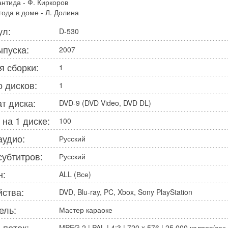
антида - Ф. Киркоров
года в доме - Л. Долина
ул:
D-530
ыпуска:
2007
я сборки:
1
о дисков:
1
т диска:
DVD-9 (DVD Video, DVD DL)
 на 1 диске:
100
аудио:
Русский
субтитров:
Русский
н:
ALL (Все)
йства:
DVD, Blu-ray, PC, Xbox, Sony PlayStation
ель:
Мастер караоке
 поток:
MPEG 2 | PAL | 4:3 | 720 x 576 | 25,000 кадров/сек 