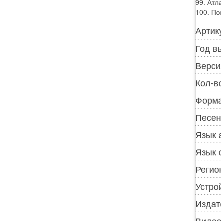
99. Атл
100. По
Артик
Год в
Верси
Кол-в
Форма
Песен
Язык 
Язык 
Регио
Устро
Издат
Видео