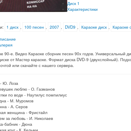
Диск 1
Характеристики
и:
1 диск
,
100 песен
,
2007
,
DVD9
,
Караоке диск
,
Караоке 
писание
алерея
е 90-е. Видео Караоке сборник песен 90х годов. Универсальный ди
иске от Мастер караоке. Формат диска DVD-9 (двухслойный). Подхо
очтой или скачайте с нашего сервера.
 - Ю. Лоза
девушек люблю - О. Газманов
улки по воде - Наутилус помпилиус
дна - М. Муромов
нна - А. Серов
акая женщина - Фристайл
ем за любовь - И. Николаев
ка-бабник - Дюна
кая круг - К. Кельми