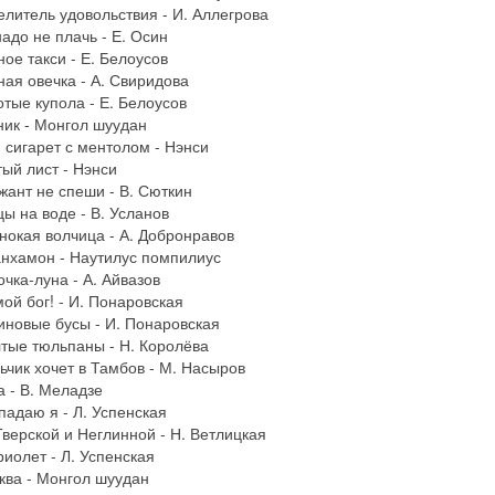
елитель удовольствия - И. Аллегрова
надо не плачь - Е. Осин
ное такси - Е. Белоусов
ная овечка - А. Свиридова
отые купола - Е. Белоусов
ник - Монгол шуудан
 сигарет с ментолом - Нэнси
тый лист - Нэнси
жант не спеши - В. Сюткин
цы на воде - В. Усланов
нокая волчица - А. Добронравов
анхамон - Наутилус помпилиус
очка-луна - А. Айвазов
мой бог! - И. Понаровская
иновые бусы - И. Понаровская
тые тюльпаны - Н. Королёва
ьчик хочет в Тамбов - М. Насыров
а - В. Меладзе
падаю я - Л. Успенская
Тверской и Неглинной - Н. Ветлицкая
риолет - Л. Успенская
ква - Монгол шуудан