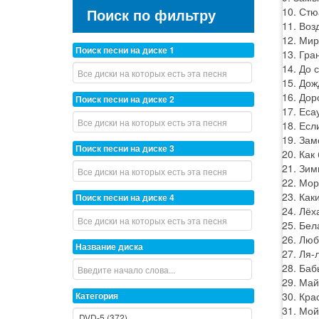
10. Стю
Поиск по фильтру
11. Воз
12. Мир
Поиск песни на диске 1
13. Гра
14. До 
15. Дож
16. Дор
Поиск песни на диске 2
17. Еса
18. Есл
19. Зам
Поиск песни на диске 3
20. Как
21. Зим
22. Мор
23. Как
Поиск песни на диске 4
24. Лёх
25. Бел
26. Люб
Название диска
27. Ля-
28. Баб
29. Май
30. Кра
Категория
31. Мой