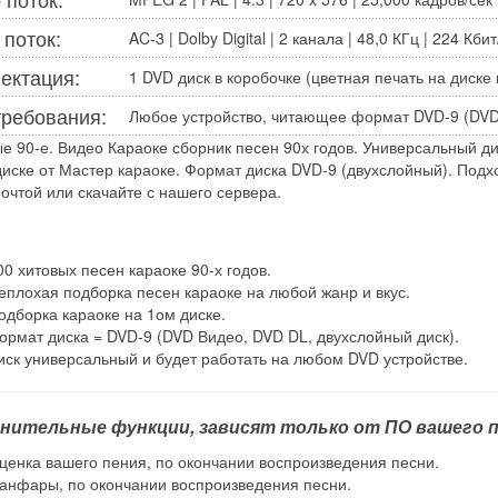
 поток:
AC-3 | Dolby Digital | 2 канала | 48,0 КГц | 224 Кбит
ектация:
1 DVD диск в коробочке (цветная печать на диске 
требования:
Любое устройство, читающее формат DVD-9 (DVD 
е 90-е. Видео Караоке сборник песен 90х годов. Универсальный ди
иске от Мастер караоке. Формат диска DVD-9 (двухслойный). Подхо
очтой или скачайте с нашего сервера.
00 хитовых песен караоке 90-х годов.
еплохая подборка песен караоке на любой жанр и вкус.
одборка караоке на 1ом диске.
ормат диска = DVD-9 (DVD Видео, DVD DL, двухслойный диск).
иск универсальный и будет работать на любом DVD устройстве.
нительные функции, зависят только от ПО вашего п
ценка вашего пения, по окончании воспроизведения песни.
анфары, по окончании воспроизведения песни.