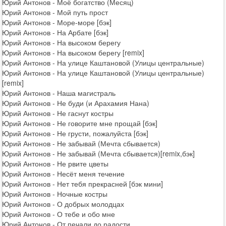
Юрий Антонов - Моё богатство (Месяц)
Юрий Антонов - Мой путь прост
Юрий Антонов - Море-море [бэк]
Юрий Антонов - На Арбате [бэк]
Юрий Антонов - На высоком берегу
Юрий Антонов - На высоком берегу [remix]
Юрий Антонов - На улице Каштановой (Улицы центральные)
Юрий Антонов - На улице Каштановой (Улицы центральные)
[remix]
Юрий Антонов - Наша магистраль
Юрий Антонов - Не буди (и Арахамия Нана)
Юрий Антонов - Не гаснут костры
Юрий Антонов - Не говорите мне прощай [бэк]
Юрий Антонов - Не грусти, пожалуйста [бэк]
Юрий Антонов - Не забывай (Мечта сбывается)
Юрий Антонов - Не забывай (Мечта сбывается)[remix,бэк]
Юрий Антонов - Не рвите цветы
Юрий Антонов - Несёт меня течение
Юрий Антонов - Нет тебя прекрасней [бэк мини]
Юрий Антонов - Ночные костры
Юрий Антонов - О добрых молодцах
Юрий Антонов - О тебе и обо мне
Юрий Антонов - От печали до радости