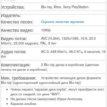
Устройства:
Blu-ray, Xbox, Sony PlayStation
Издатель:
Качество песен:
Оценить качество звучания
Качество видео:
1080p
Видео поток:
AVC (H.264), 1920х1080, 16:9, 20.0
Мбит\с, 25.000 кадров\с, PAL, 8 бит
Аудио поток:
AC-3, 448 Кбит\с, 48.0 КГц, 6 каналов, 16
бит
Комплектация:
2 Blu-ray диска в коробочке (цветная
печать на диске и коробочке).
Мин. требования:
Устройство читающее диски формата
Blu-ray (односторонний однослойный диск Blu-ray)
Члены нашего "караоке диск клуба", могут приобрести этот
диск со скидкой, по цене "ВИП".
На дисках песни (минусовки) Юрия Антонова.
Караоке альбом.