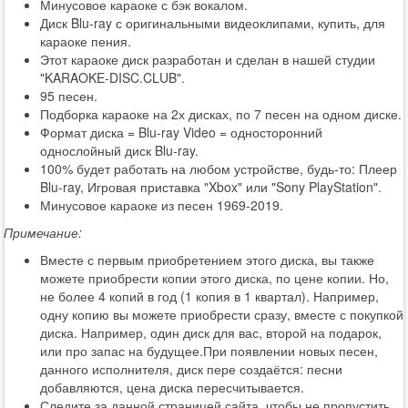
Минусовое караоке с бэк вокалом.
Диск Blu-ray с оригинальными видеоклипами, купить, для
караоке пения.
Этот караоке диск разработан и сделан в нашей студии
"KARAOKE-DISC.CLUB".
95 песен.
Подборка караоке на 2х дисках, по 7 песен на одном диске.
Формат диска = Blu-ray Video = односторонний
однослойный диск Blu-ray.
100% будет работать на любом устройстве, будь-то: Плеер
Blu-ray, Игровая приставка "Xbox" или "Sony PlayStation".
Минусовое караоке из песен 1969-2019.
Примечание:
Вместе с первым приобретением этого диска, вы также
можете приобрести копии этого диска, по цене копии. Но,
не более 4 копий в год (1 копия в 1 квартал). Например,
одну копию вы можете приобрести сразу, вместе с покупкой
диска. Например, один диск для вас, второй на подарок,
или про запас на будущее.При появлении новых песен,
данного исполнителя, диск пере создаётся: песни
добавляются, цена диска пересчитывается.
Следите за данной страницей сайта, чтобы не пропустить