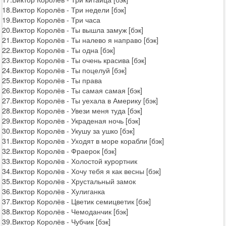
18.Виктор Королёв - Три недели [бэк]
19.Виктор Королёв - Три часа
20.Виктор Королёв - Ты вышла замуж [бэк]
21.Виктор Королёв - Ты налево я направо [бэк]
22.Виктор Королёв - Ты одна [бэк]
23.Виктор Королёв - Ты очень красива [бэк]
24.Виктор Королёв - Ты поцелуй [бэк]
25.Виктор Королёв - Ты права
26.Виктор Королёв - Ты самая самая [бэк]
27.Виктор Королёв - Ты уехала в Америку [бэк]
28.Виктор Королёв - Увези меня туда [бэк]
29.Виктор Королёв - Украденая ночь [бэк]
30.Виктор Королёв - Укушу за ушко [бэк]
31.Виктор Королёв - Уходят в море корабли [бэк]
32.Виктор Королёв - Фраерок [бэк]
33.Виктор Королёв - Холостой курортник
34.Виктор Королёв - Хочу тебя я как весны [бэк]
35.Виктор Королёв - Хрустальный замок
36.Виктор Королёв - Хулиганка
37.Виктор Королёв - Цветик семицветик [бэк]
38.Виктор Королёв - Чемоданчик [бэк]
39.Виктор Королёв - Чубчик [бэк]