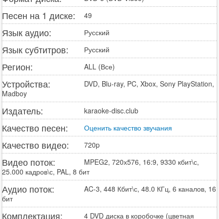
Песен на 1 диске:
49
Язык аудио:
Русский
Язык субтитров:
Русский
Регион:
ALL (Все)
Устройства:
DVD, Blu-ray, PC, Xbox, Sony PlayStation,
Madboy
Издатель:
karaoke-disc.club
Качество песен:
Оценить качество звучания
Качество видео:
720p
Видео поток:
MPEG2, 720х576, 16:9, 9330 кбит\с,
25.000 кадров\с, PAL, 8 бит
Аудио поток:
AC-3, 448 Кбит\с, 48.0 КГц, 6 каналов, 16
бит
Комплектация:
4 DVD диска в коробочке (цветная