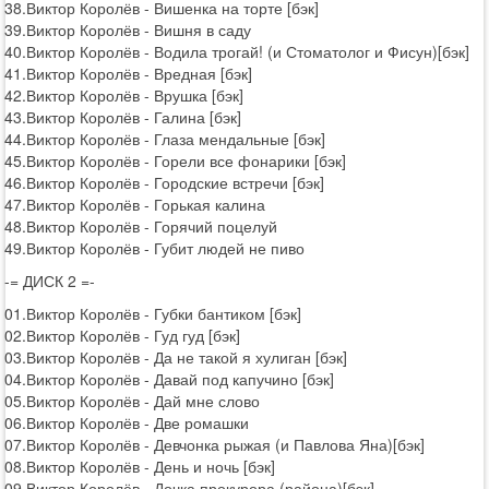
38.Виктор Королёв - Вишенка на торте [бэк]
39.Виктор Королёв - Вишня в саду
40.Виктор Королёв - Водила трогай! (и Стоматолог и Фисун)[бэк]
41.Виктор Королёв - Вредная [бэк]
42.Виктор Королёв - Врушка [бэк]
43.Виктор Королёв - Галина [бэк]
44.Виктор Королёв - Глаза мендальные [бэк]
45.Виктор Королёв - Горели все фонарики [бэк]
46.Виктор Королёв - Городские встречи [бэк]
47.Виктор Королёв - Горькая калина
48.Виктор Королёв - Горячий поцелуй
49.Виктор Королёв - Губит людей не пиво
-= ДИСК 2 =-
01.Виктор Королёв - Губки бантиком [бэк]
02.Виктор Королёв - Гуд гуд [бэк]
03.Виктор Королёв - Да не такой я хулиган [бэк]
04.Виктор Королёв - Давай под капучино [бэк]
05.Виктор Королёв - Дай мне слово
06.Виктор Королёв - Две ромашки
07.Виктор Королёв - Девчонка рыжая (и Павлова Яна)[бэк]
08.Виктор Королёв - День и ночь [бэк]
09.Виктор Королёв - Дочка прокурора (района)[бэк]