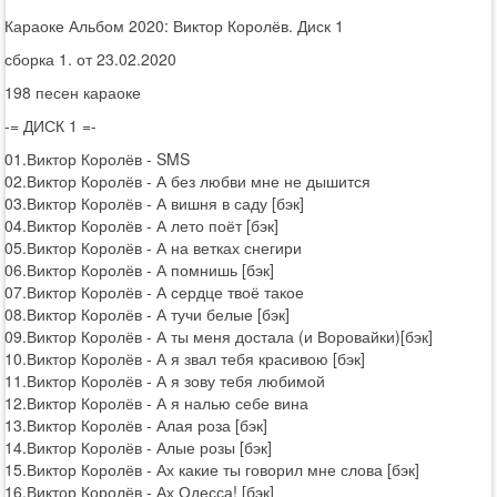
Караоке Альбом 2020: Виктор Королёв. Диск 1
сборка 1. от 23.02.2020
198 песен караоке
-= ДИСК 1 =-
01.Виктор Королёв - SMS
02.Виктор Королёв - А без любви мне не дышится
03.Виктор Королёв - А вишня в саду [бэк]
04.Виктор Королёв - А лето поёт [бэк]
05.Виктор Королёв - А на ветках снегири
06.Виктор Королёв - А помнишь [бэк]
07.Виктор Королёв - А сердце твоё такое
08.Виктор Королёв - А тучи белые [бэк]
09.Виктор Королёв - А ты меня достала (и Воровайки)[бэк]
10.Виктор Королёв - А я звал тебя красивою [бэк]
11.Виктор Королёв - А я зову тебя любимой
12.Виктор Королёв - А я налью себе вина
13.Виктор Королёв - Алая роза [бэк]
14.Виктор Королёв - Алые розы [бэк]
15.Виктор Королёв - Ах какие ты говорил мне слова [бэк]
16.Виктор Королёв - Ах Одесса! [бэк]