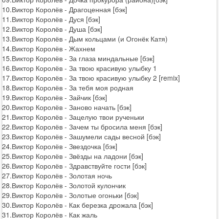
10.Виктор Королёв - Драгоценная [бэк]
11.Виктор Королёв - Дуся [бэк]
12.Виктор Королёв - Душа [бэк]
13.Виктор Королёв - Дым кольцами (и Огонёк Катя)
14.Виктор Королёв - Жахнем
15.Виктор Королёв - За глаза миндальные [бэк]
16.Виктор Королёв - За твою красивую улыбку 1
17.Виктор Королёв - За твою красивую улыбку 2 [remix]
18.Виктор Королёв - За тебя моя родная
19.Виктор Королёв - Зайчик [бэк]
20.Виктор Королёв - Заново начать [бэк]
21.Виктор Королёв - Зацелую твои рученьки
22.Виктор Королёв - Зачем ты бросила меня [бэк]
23.Виктор Королёв - Зашумели сады весной [бэк]
24.Виктор Королёв - Звездочка [бэк]
25.Виктор Королёв - Звёзды на ладони [бэк]
26.Виктор Королёв - Здравствуйте гости [бэк]
27.Виктор Королёв - Золотая ночь
28.Виктор Королёв - Золотой кулончик
29.Виктор Королёв - Золотые огоньки [бэк]
30.Виктор Королёв - Как березка дрожала [бэк]
31.Виктор Королёв - Как жаль