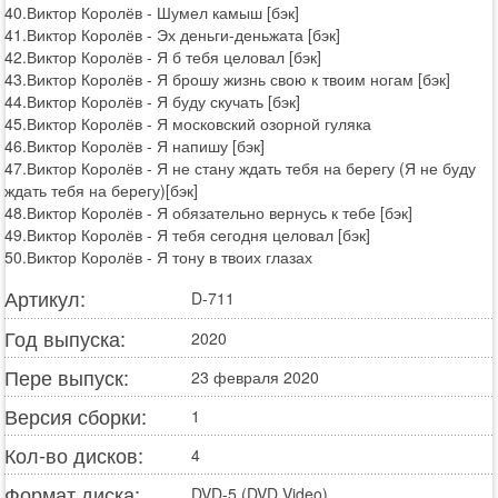
40.Виктор Королёв - Шумел камыш [бэк]
41.Виктор Королёв - Эх деньги-деньжата [бэк]
42.Виктор Королёв - Я б тебя целовал [бэк]
43.Виктор Королёв - Я брошу жизнь свою к твоим ногам [бэк]
44.Виктор Королёв - Я буду скучать [бэк]
45.Виктор Королёв - Я московский озорной гуляка
46.Виктор Королёв - Я напишу [бэк]
47.Виктор Королёв - Я не стану ждать тебя на берегу (Я не буду
ждать тебя на берегу)[бэк]
48.Виктор Королёв - Я обязательно вернусь к тебе [бэк]
49.Виктор Королёв - Я тебя сегодня целовал [бэк]
50.Виктор Королёв - Я тону в твоих глазах
Артикул:
D-711
Год выпуска:
2020
Пере выпуск:
23 февраля 2020
Версия сборки:
1
Кол-во дисков:
4
Формат диска:
DVD-5 (DVD Video)