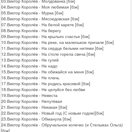
03.Виктор Королёв - Молдованка [бэк]
04.Виктор Королёв - Моя любимая [бэк]
05.Виктор Королёв - Мурка [бэк]
06.Виктор Королёв - Мясоедовская [бэк]
07.Виктор Королёв - На белой карете [бэк]
08.Виктор Королёв - На берегу
09.Виктор Королёв - На крыльях счастья [бэк]
10.Виктор Королёв - На реке, на маленьком причале [бэк]
11.Виктор Королёв - На сердце белыми нитями [бэк]
12.Виктор Королёв - На столе горела свеча [бэк]
13.Виктор Королёв - Не гуляй
14.Виктор Королёв - Не надо
15.Виктор Королёв - Не обижайся на меня [бэк]
16.Виктор Королёв - Не плачь
17.Виктор Королёв - Не родись красивой [бэк]
18.Виктор Королёв - Не целуйся без любви
19.Виктор Королёв - Невеста
20.Виктор Королёв - Непутёвая
21.Виктор Королёв - Никакая [бэк]
22.Виктор Королёв - Новый год (С новым годом)[бэк]
23.Виктор Королёв - Обманула [бэк]
24.Виктор Королёв - Обручальное колечко (и Стельмах Ольга)
[бэк]