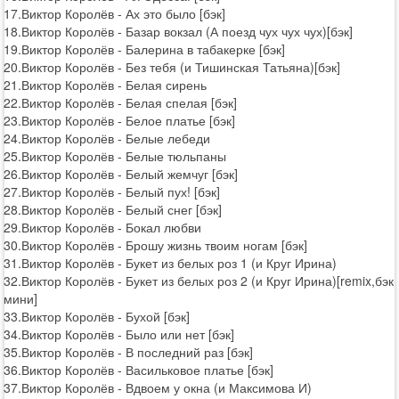
17.Виктор Королёв - Ах это было [бэк]
18.Виктор Королёв - Базар вокзал (А поезд чух чух чух)[бэк]
19.Виктор Королёв - Балерина в табакерке [бэк]
20.Виктор Королёв - Без тебя (и Тишинская Татьяна)[бэк]
21.Виктор Королёв - Белая сирень
22.Виктор Королёв - Белая спелая [бэк]
23.Виктор Королёв - Белое платье [бэк]
24.Виктор Королёв - Белые лебеди
25.Виктор Королёв - Белые тюльпаны
26.Виктор Королёв - Белый жемчуг [бэк]
27.Виктор Королёв - Белый пух! [бэк]
28.Виктор Королёв - Белый снег [бэк]
29.Виктор Королёв - Бокал любви
30.Виктор Королёв - Брошу жизнь твоим ногам [бэк]
31.Виктор Королёв - Букет из белых роз 1 (и Круг Ирина)
32.Виктор Королёв - Букет из белых роз 2 (и Круг Ирина)[remix,бэк
мини]
33.Виктор Королёв - Бухой [бэк]
34.Виктор Королёв - Было или нет [бэк]
35.Виктор Королёв - В последний раз [бэк]
36.Виктор Королёв - Васильковое платье [бэк]
37.Виктор Королёв - Вдвоем у окна (и Максимова И)