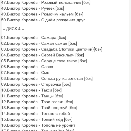
47.Виктор Королёв - Розовый тюльпанчик [бэк]
48.Виктор Королёв - Ручеёк [бэк]
49.Виктор Королёв - Рюмочку нальём [бэк]
50.Виктор Королёв - С днём рождения друг
-= ДИСК 4 =-
01.Виктор Королёв - Самара [бэк]
02.Виктор Королёв - Самая самая [бэк]
03.Виктор Королёв - Свадьба (Лютики цветочки)[бэк]
04.Виктор Королёв - Сергей Васильич [бэк]
05.Виктор Королёв - Сердце твое такое [бэк]
06.Виктор Королёв - Слова
07.Виктор Королёв - Смс
08.Виктор Королёв - Сонька ручка золотая [бэк]
09.Виктор Королёв - Стервочка [бэк]
10.Виктор Королёв - Такси [бэк]
11.Виктор Королёв - Танцы [бэк]
12.Виктор Королёв - Твои глазки [бэк]
13.Виктор Королёв - Твой поцелуй [бэк]
14.Виктор Королёв - Только с тобой
15.Виктор Королёв - Тонкий лёд [бэк]
16.Виктор Королёв - Тополь не уронит
17.Виктор Королёв - Три китайца [бэк]