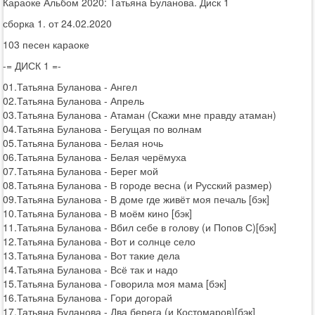
Караоке Альбом 2020: Татьяна Буланова. Диск 1
сборка 1. от 24.02.2020
103 песен караоке
-= ДИСК 1 =-
01.Татьяна Буланова - Ангел
02.Татьяна Буланова - Апрель
03.Татьяна Буланова - Атаман (Скажи мне правду атаман)
04.Татьяна Буланова - Бегущая по волнам
05.Татьяна Буланова - Белая ночь
06.Татьяна Буланова - Белая черёмуха
07.Татьяна Буланова - Берег мой
08.Татьяна Буланова - В городе весна (и Русский размер)
09.Татьяна Буланова - В доме где живёт моя печаль [бэк]
10.Татьяна Буланова - В моём кино [бэк]
11.Татьяна Буланова - Вбил себе в голову (и Попов С)[бэк]
12.Татьяна Буланова - Вот и солнце село
13.Татьяна Буланова - Вот такие дела
14.Татьяна Буланова - Всё так и надо
15.Татьяна Буланова - Говорила моя мама [бэк]
16.Татьяна Буланова - Гори догорай
17.Татьяна Буланова - Два берега (и Костомаров)[бэк]