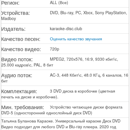
Регион:
ALL (Все)
Устройства:
DVD, Blu-ray, PC, Xbox, Sony PlayStation,
Madboy
Издатель:
karaoke-disc.club
Качество песен:
Оценить качество звучания
Качество видео:
720p
Видео поток:
MPEG2, 720х576, 16:9, 9330 кбит\с,
25.000 кадров\с, PAL, 8 бит
Аудио поток:
AC-3, 448 Кбит\с, 48.0 КГц, 6 каналов, 16
бит
Комплектация:
3 DVD диска в коробочке (цветная
печать на диске и коробочке).
Мин. требования:
Устройство читающее диски формата
DVD-5 (односторонний однослойный диск DVD)
Татьяна Буланова Караоке. Универсальный караоке Диск DVD
Видео подходит для любого DVD и Blu-ray плеера. 2020 год