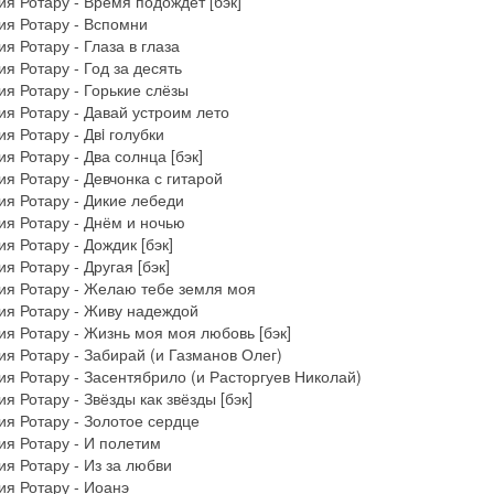
я Ротару - Время подождёт [бэк]
ия Ротару - Вспомни
я Ротару - Глаза в глаза
я Ротару - Год за десять
я Ротару - Горькие слёзы
я Ротару - Давай устроим лето
я Ротару - Двi голубки
я Ротару - Два солнца [бэк]
я Ротару - Девчонка с гитарой
я Ротару - Дикие лебеди
я Ротару - Днём и ночью
я Ротару - Дождик [бэк]
я Ротару - Другая [бэк]
ия Ротару - Желаю тебе земля моя
ия Ротару - Живу надеждой
я Ротару - Жизнь моя моя любовь [бэк]
я Ротару - Забирай (и Газманов Олег)
я Ротару - Засентябрило (и Расторгуев Николай)
я Ротару - Звёзды как звёзды [бэк]
я Ротару - Золотое сердце
я Ротару - И полетим
я Ротару - Из за любви
я Ротару - Иоанэ