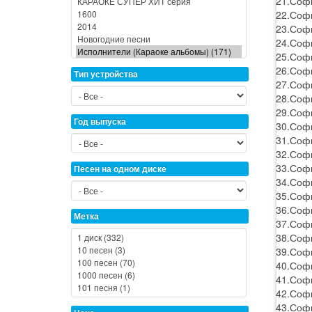
21.Софи
22.Соф
23.Софи
24.Софи
25.Софи
26.Софи
Тип устройства
27.Софи
28.Софи
29.Софи
Год выпуска
30.Софи
31.Софи
32.Софи
33.Софи
Песен на одном диске
34.Соф
35.Соф
36.Софи
Метка
37.Софи
38.Софи
39.Софи
40.Софи
41.Софи
42.Софи
43.Софи