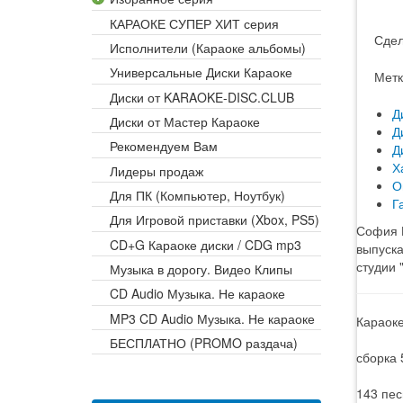
КАРАОКЕ СУПЕР ХИТ серия
Сдел
Исполнители (Караоке альбомы)
Универсальные Диски Караоке
Метк
Диски от KARAOKE-DISC.CLUB
Д
Диски от Мастер Караоке
Д
Рекомендуем Вам
Д
Х
Лидеры продаж
О
Для ПК (Компьютер, Ноутбук)
Г
Для Игровой приставки (Xbox, PS5)
София Р
CD+G Караоке диски / CDG mp3
выпуска
студии 
Музыка в дорогу. Видео Клипы
CD Audio Музыка. Не караоке
MP3 CD Audio Музыка. Не караоке
Караоке
БЕСПЛАТНО (PROMO раздача)
сборка 
143 пес