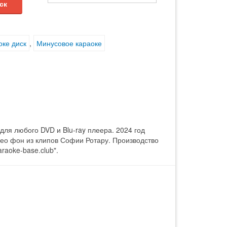
ск
оке диск
,
Минусовое караоке
ля любого DVD и Blu-ray плеера. 2024 год
део фон из клипов Софии Ротару. Производство
raoke-base.club".