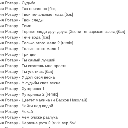
я Ротару - Судьба
я Ротару - Так нечаянно [бэк]
я Ротару - Твои печальные глаза [бэк]
я Ротару - Твои следы
я Ротару - Темп
я Ротару - Теряют люди друг друга (Звенит январская вьюга)[бэк]
я Ротару - Тече вода [бэк]
я Ротару - Только этого мало 2 [remix]
я Ротару - Только этого мало 1
я Ротару - Три дня
ия Ротару - Ты самый лучший
я Ротару - Ты скажешь мне прости
я Ротару - Ты улетишь [бэк]
я Ротару - У долі своя весна
я Ротару - У судьбы своя весна
я Ротару - Хуторянка 1
я Ротару - Хуторянка 2 [remix]
я Ротару - Цветёт малина (и Басков Николай)
я Ротару - Чайки над водой
я Ротару - Чекай
я Ротару - Чем ближе разлука
я Ротару - Червона рута 2 [rock.вер,бэк]