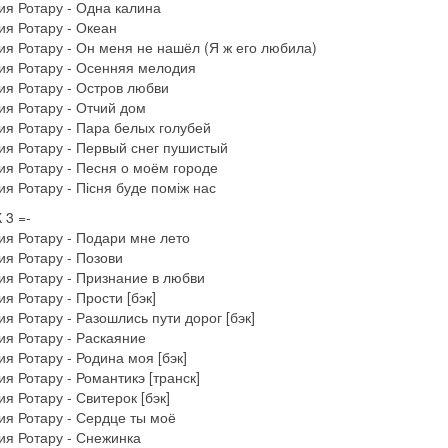
я Ротару - Одна калина
я Ротару - Океан
я Ротару - Он меня не нашёл (Я ж его любила)
ия Ротару - Осенняя мелодия
я Ротару - Остров любви
я Ротару - Отчий дом
я Ротару - Пара белых голубей
я Ротару - Первый снег пушистый
я Ротару - Песня о моём городе
я Ротару - Пісня буде поміж нас
 3 =-
я Ротару - Подари мне лето
я Ротару - Позови
я Ротару - Признание в любви
я Ротару - Прости [бэк]
я Ротару - Разошлись пути дорог [бэк]
я Ротару - Раскаяние
я Ротару - Родина моя [бэк]
я Ротару - Романтикэ [транск]
я Ротару - Свитерок [бэк]
я Ротару - Сердце ты моё
я Ротару - Снежинка