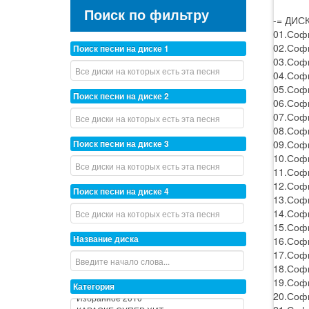
Поиск по фильтру
-= ДИСК
01.Софи
02.Соф
Поиск песни на диске 1
03.Софи
04.Софи
05.Софи
Поиск песни на диске 2
06.Софи
07.Софи
08.Соф
09.Софи
Поиск песни на диске 3
10.Софи
11.Софи
12.Софи
Поиск песни на диске 4
13.Софи
14.Софи
15.Софи
Название диска
16.Софи
17.Соф
18.Софи
19.Софи
Категория
20.Софи