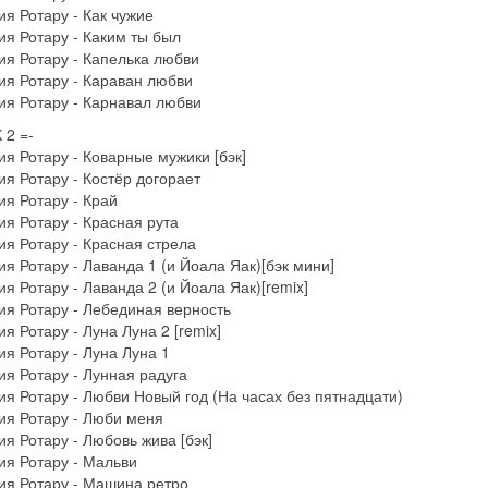
я Ротару - Как чужие
я Ротару - Каким ты был
я Ротару - Капелька любви
я Ротару - Караван любви
я Ротару - Карнавал любви
 2 =-
я Ротару - Коварные мужики [бэк]
я Ротару - Костёр догорает
я Ротару - Край
я Ротару - Красная рута
я Ротару - Красная стрела
я Ротару - Лаванда 1 (и Йоала Яак)[бэк мини]
я Ротару - Лаванда 2 (и Йоала Яак)[remix]
я Ротару - Лебединая верность
я Ротару - Луна Луна 2 [remix]
я Ротару - Луна Луна 1
я Ротару - Лунная радуга
я Ротару - Любви Новый год (На часах без пятнадцати)
ия Ротару - Люби меня
я Ротару - Любовь жива [бэк]
я Ротару - Мальви
ия Ротару - Машина ретро