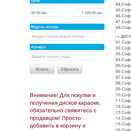
Цена
44.Софи
45.Софи
46.Софи
47.Софи
Модель плеера
48.Софи
-= ДИСК
01.Софи
Артикул
02.Софи
03.Софи
04.Софи
05.Софи
06.Софи
07.Софи
08.Софи
09.Софи
Внимание! Для покупки и
10.Софи
11.Софи
получения дисков караоке,
12.Софи
обязательно свяжитесь с
13.Соф
продавцом! Просто
14.Софи
15.Софи
добавить в корзину и
16.Соф