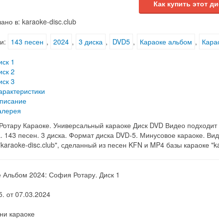
Как купить этот ди
ано в: karaoke-disc.club
и:
143 песен
,
2024
,
3 диска
,
DVD5
,
Караоке альбом
,
Кара
иск 1
иск 2
иск 3
арактеристики
писание
алерея
отару Караоке. Универсальный караоке Диск DVD Видео подходит д
. 143 песен. 3 диска. Формат диска DVD-5. Минусовое караоке. Ви
"karaoke-disc.club", сделанный из песен KFN и MP4 базы караоке "ka
 Альбом 2024: София Ротару. Диск 1
5. от 07.03.2024
ни караоке