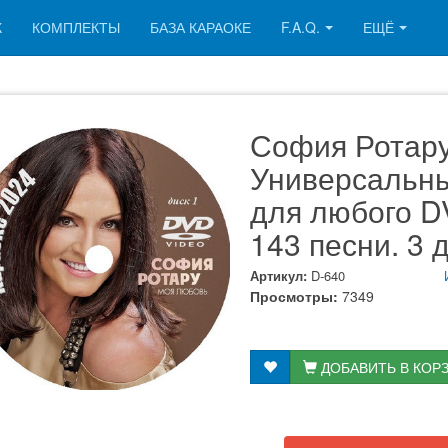
К
КОМПЛЕКТЫ
БАЗА КАРАОКЕ
F.A.Q.
ЕЩЁ
София Ротару
Универсальн
для любого DV
143 песни. 3 
Артикул:
D-640
Просмотры:
7349
ДОБАВИТЬ В КОР