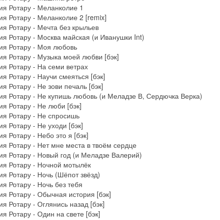
я Ротару - Меланколие 1
я Ротару - Меланколие 2 [remix]
я Ротару - Мечта без крыльев
я Ротару - Москва майская (и Иванушки Int)
ия Ротару - Моя любовь
я Ротару - Музыка моей любви [бэк]
я Ротару - На семи ветрах
я Ротару - Научи смеяться [бэк]
я Ротару - Не зови печаль [бэк]
я Ротару - Не купишь любовь (и Меладзе В, Сердючка Верка)
я Ротару - Не люби [бэк]
я Ротару - Не спросишь
я Ротару - Не уходи [бэк]
я Ротару - Небо это я [бэк]
я Ротару - Нет мне места в твоём сердце
я Ротару - Новый год (и Меладзе Валерий)
я Ротару - Ночной мотылёк
я Ротару - Ночь (Шёпот звёзд)
я Ротару - Ночь без тебя
я Ротару - Обычная история [бэк]
я Ротару - Оглянись назад [бэк]
я Ротару - Один на свете [бэк]