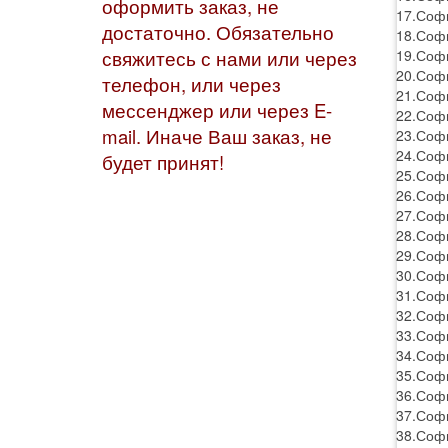
оформить заказ, не
17.Софи
достаточно. Обязательно
18.Софи
19.Софи
свяжитесь с нами или через
20.Софи
телефон, или через
21.Соф
мессенджер или через E-
22.Софи
mail. Иначе Ваш заказ, не
23.Софи
24.Софи
будет принят!
25.Софи
26.Софи
27.Софи
28.Софи
29.Софи
30.Софи
31.Софи
32.Софи
33.Софи
34.Софи
35.Софи
36.Софи
37.Софи
38.Софи