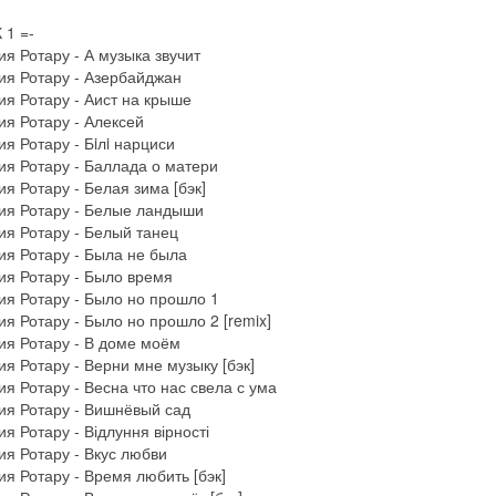
 1 =-
я Ротару - А музыка звучит
ия Ротару - Азербайджан
я Ротару - Аист на крыше
я Ротару - Алексей
я Ротару - Бiлi нарциси
я Ротару - Баллада о матери
я Ротару - Белая зима [бэк]
ия Ротару - Белые ландыши
я Ротару - Белый танец
я Ротару - Была не была
я Ротару - Было время
я Ротару - Было но прошло 1
я Ротару - Было но прошло 2 [remix]
я Ротару - В доме моём
я Ротару - Верни мне музыку [бэк]
я Ротару - Весна что нас свела с ума
ия Ротару - Вишнёвый сад
я Ротару - Відлуння вірності
я Ротару - Вкус любви
я Ротару - Время любить [бэк]