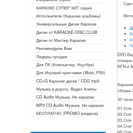
Сдел
КАРАОКЕ СУПЕР ХИТ серия
Метк
Исполнители (Караоке альбомы)
Универсальные Диски Караоке
Д
Диски от KARAOKE-DISC.CLUB
Х
О
Диски от Мастер Караоке
Г
Рекомендуем Вам
DVD Вид
Лидеры продаж
плеера.
Для ПК (Компьютер, Ноутбук)
KFN и M
Для Игровой приставки (Xbox, PS5)
CD+G Караоке диски / CDG mp3
Караок
Музыка в дорогу. Видео Клипы
сборка 
CD Audio Музыка. Не караоке
30 песе
MP3 CD Audio Музыка. Не караоке
01.Оля 
БЕСПЛАТНО (PROMO раздача)
02.Оля 
03.Оля 
04.Оля
05.Оля