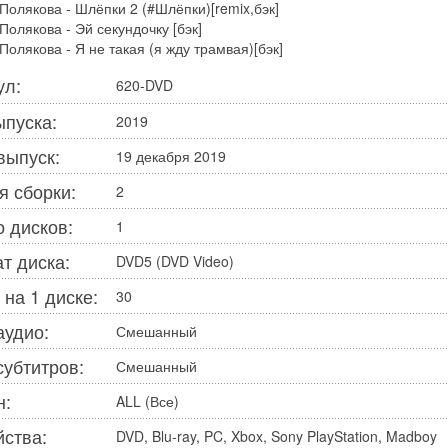
Полякова - Шлёпки 2 (#Шлёпки)[remix,бэк]
Полякова - Эй секундочку [бэк]
Полякова - Я не такая (я жду трамвая)[бэк]
ул:
620-DVD
ыпуска:
2019
выпуск:
19 декабря 2019
я сборки:
2
о дисков:
1
т диска:
DVD5 (DVD Video)
 на 1 диске:
30
аудио:
Смешанный
субтитров:
Смешанный
н:
ALL (Все)
йства:
DVD, Blu-ray, PC, Xbox, Sony PlayStation, Madboy