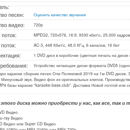
ель:
тво песен:
Оценить качество звучания
тво видео:
720p
 поток:
MPEG2, 720х576, 16:9, 9330 кбит\с, 25.000 кадров\
 поток:
AC-3, 448 Кбит\с, 48.0 КГц, 6 каналов, 16 бит
ектация:
1 DVD диск в коробочке (цветная печать на диске 
требования:
Устройство читающее диски формата DVD5 (одно
ео караоке сборник песен Оли Поляковой 2019 на 1м DVD диске. 3
 Минусовый звук. Видео фон из оригинальных клипов. Производство 
P4 базы караоке "karaoke-base.club". Доставка Новой почтой или ск
 этого диска можно приобрести у нас, как все, так и
VD Видео
lu-ray Видео
D Видео или Super CD Видео
P4 1080p или MP4 2160p или MP4 720p