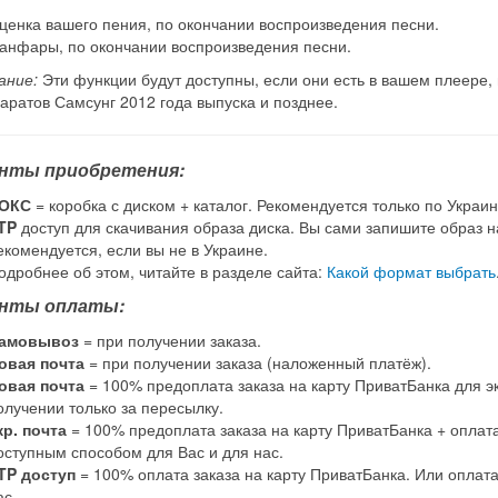
ценка вашего пения, по окончании воспроизведения песни.
анфары, по окончании воспроизведения песни.
ание:
Эти функции будут доступны, если они есть в вашем плеере,
аратов Самсунг 2012 года выпуска и позднее.
нты приобретения:
ОКС
= коробка с диском + каталог. Рекомендуется только по Украин
TP
доступ для скачивания образа диска. Вы сами запишите образ на
екомендуется, если вы не в Украине.
одробнее об этом, читайте в разделе сайта:
Какой формат выбрать
нты оплаты:
амовывоз
= при получении заказа.
овая почта
= при получении заказа (наложенный платёж).
овая почта
= 100% предоплата заказа на карту ПриватБанка для э
олучении только за пересылку.
кр. почта
= 100% предоплата заказа на карту ПриватБанка + оплат
оступным способом для Вас и для нас.
TP доступ
= 100% оплата заказа на карту ПриватБанка. Или оплат
ас.