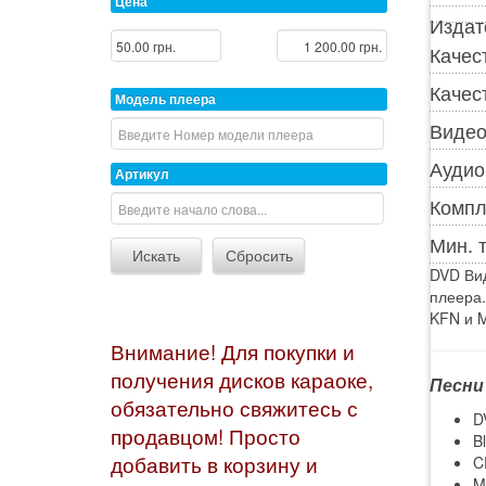
Цена
Издат
Качес
Качес
Модель плеера
Видео
Аудио
Артикул
Компл
Мин. 
DVD Вид
плеера.
KFN и M
Внимание! Для покупки и
получения дисков караоке,
Песни
обязательно свяжитесь с
D
продавцом! Просто
B
добавить в корзину и
C
M