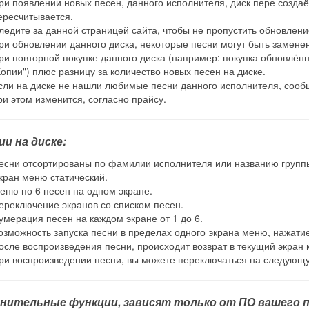
ри появлении новых песен, данного исполнителя, диск пере создаё
ересчитывается.
ледите за данной страницей сайта, чтобы не пропустить обновлени
ри обновлении данного диска, некоторые песни могут быть замене
ри повторной покупке данного диска (например: покупка обновлённо
Копии") плюс разницу за количество новых песен на диске.
сли на диске не нашли любимые песни данного исполнителя, сообщ
ри этом изменится, согласно прайсу.
ии на диске:
есни отсортированы по фамилии исполнителя или названию групп
кран меню статический.
еню по 6 песен на одном экране.
ереключение экранов со списком песен.
умерация песен на каждом экране от 1 до 6.
озможность запуска песни в пределах одного экрана меню, нажатием
осле воспроизведения песни, происходит возврат в текущий экран
ри воспроизведении песни, вы можете переключаться на следую
нительные функции, зависят только от ПО вашего п