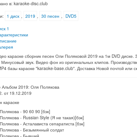
ано в: karaoke-disc.club
и:
1 диск
,
2019
,
30 песен
,
DVD5
иск 1
арактеристики
писание
алерея
ео караоке сборник песен Оли Поляковой 2019 на 1м DVD диске. 3
 Минусовый звук. Видео фон из оригинальных клипов. Производство 
P4 базы караоке "karaoke-base.club". Доставка Новой почтой или ск
е Альбом 2019: Оля Полякова
2. от 19.12.2019
н караоке
Полякова - 90 60 90 [бэк]
Полякова - Russian Style (Я не такая)[бэк]
Полякова - Асталависта сепаратиста [бэк]
 Полякова - Безымянный солдат
 Полякова - Бывший