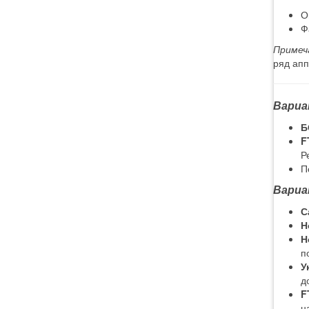
О
Ф
Примеч
ряд апп
Вариа
Б
F
Р
П
Вариа
С
Н
Н
п
У
д
F
н