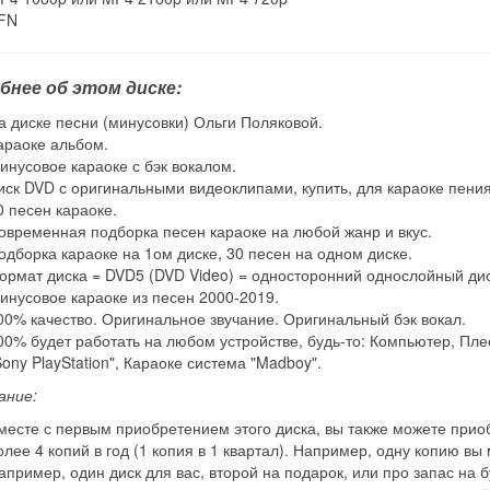
FN
бнее об этом диске:
а диске песни (минусовки) Ольги Поляковой.
араоке альбом.
инусовое караоке с бэк вокалом.
иск DVD с оригинальными видеоклипами, купить, для караоке пения
0 песен караоке.
овременная подборка песен караоке на любой жанр и вкус.
одборка караоке на 1ом диске, 30 песен на одном диске.
ормат диска = DVD5 (DVD Video) = односторонний однослойный ди
инусовое караоке из песен 2000-2019.
00% качество. Оригинальное звучание. Оригинальный бэк вокал.
00% будет работать на любом устройстве, будь-то: Компьютер, Плее
Sony PlayStation", Караоке система "Madboy".
ание:
месте с первым приобретением этого диска, вы также можете приобр
олее 4 копий в год (1 копия в 1 квартал). Например, одну копию вы
апример, один диск для вас, второй на подарок, или про запас на 