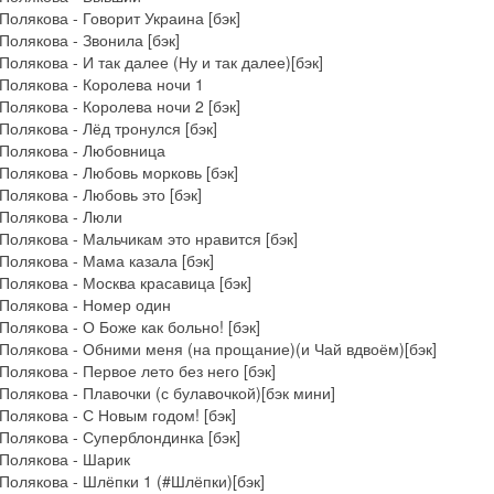
Полякова - Говорит Украина [бэк]
Полякова - Звонила [бэк]
Полякова - И так далее (Ну и так далее)[бэк]
Полякова - Королева ночи 1
Полякова - Королева ночи 2 [бэк]
Полякова - Лёд тронулся [бэк]
 Полякова - Любовница
Полякова - Любовь морковь [бэк]
Полякова - Любовь это [бэк]
Полякова - Люли
Полякова - Мальчикам это нравится [бэк]
Полякова - Мама казала [бэк]
Полякова - Москва красавица [бэк]
Полякова - Номер один
Полякова - О Боже как больно! [бэк]
Полякова - Обними меня (на прощание)(и Чай вдвоём)[бэк]
Полякова - Первое лето без него [бэк]
Полякова - Плавочки (с булавочкой)[бэк мини]
Полякова - С Новым годом! [бэк]
Полякова - Суперблондинка [бэк]
Полякова - Шарик
Полякова - Шлёпки 1 (#Шлёпки)[бэк]