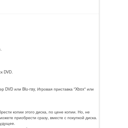
.
ск DVD.
р DVD или Blu-ray, Игровая приставка "Xbox" или
ести копии этого диска, по цене копии. Но, не
 можете приобрести сразу, вместе с покупкой диска.
будущее.