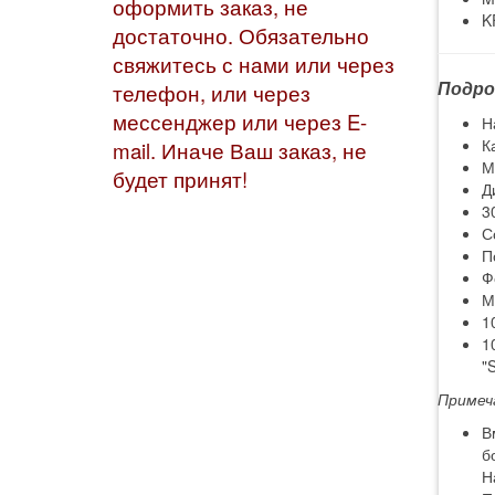
оформить заказ, не
K
достаточно. Обязательно
свяжитесь с нами или через
Подро
телефон, или через
мессенджер или через E-
Н
К
mail. Иначе Ваш заказ, не
М
будет принят!
Д
3
С
П
Ф
М
1
1
"
Примеч
В
б
Н