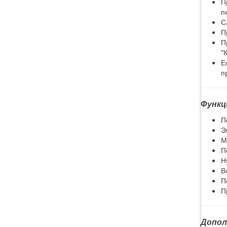
П
п
С
П
П
"
Е
п
Функц
П
Э
М
П
Н
В
П
П
Допол