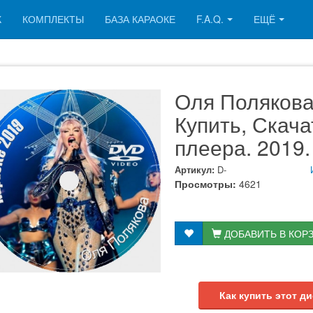
К
КОМПЛЕКТЫ
БАЗА КАРАОКЕ
F.A.Q.
ЕЩЁ
Оля Полякова
Купить, Скач
плеера. 2019.
Артикул:
D-
Просмотры:
4621
ДОБАВИТЬ В КОР
Как купить этот ди