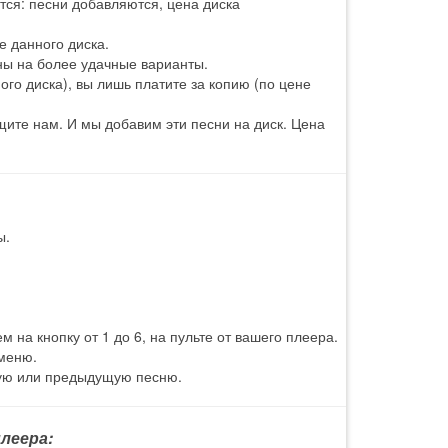
тся: песни добавляются, цена диска
е данного диска.
ны на более удачные варианты.
го диска), вы лишь платите за копию (по цене
ите нам. И мы добавим эти песни на диск. Цена
ы.
 на кнопку от 1 до 6, на пульте от вашего плеера.
 меню.
щую или предыдущую песню.
леера: