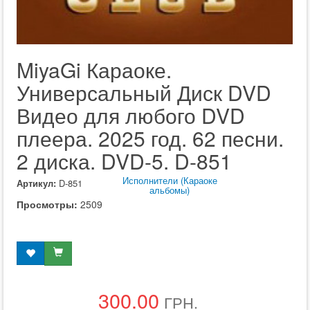
MiyaGi Караоке.
Универсальный Диск DVD
Видео для любого DVD
плеера. 2025 год. 62 песни.
2 диска. DVD-5. D-851
Исполнители (Караоке
Артикул:
D-851
альбомы)
Просмотры:
2509
300.00
ГРН.