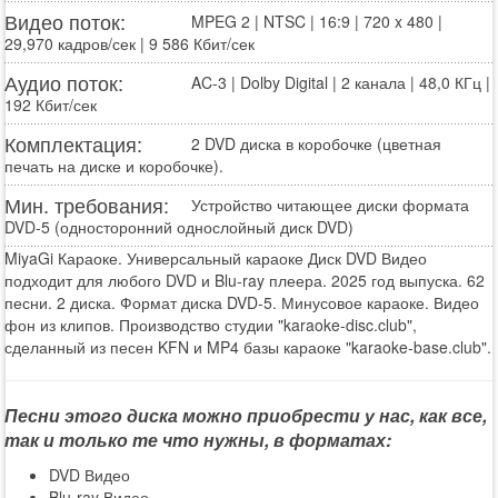
Видео поток:
MPEG 2 | NTSC | 16:9 | 720 x 480 |
29,970 кадров/сек | 9 586 Кбит/сек
Аудио поток:
AC-3 | Dolby Digital | 2 канала | 48,0 КГц |
192 Кбит/сек
Комплектация:
2 DVD диска в коробочке (цветная
печать на диске и коробочке).
Мин. требования:
Устройство читающее диски формата
DVD-5 (односторонний однослойный диск DVD)
MiyaGi Караоке. Универсальный караоке Диск DVD Видео
подходит для любого DVD и Blu-ray плеера. 2025 год выпуска. 62
песни. 2 диска. Формат диска DVD-5. Минусовое караоке. Видео
фон из клипов. Производство студии "karaoke-disc.club",
сделанный из песен KFN и MP4 базы караоке "karaoke-base.club".
Песни этого диска можно приобрести у нас, как все,
так и только те что нужны, в форматах:
DVD Видео
Blu-ray Видео