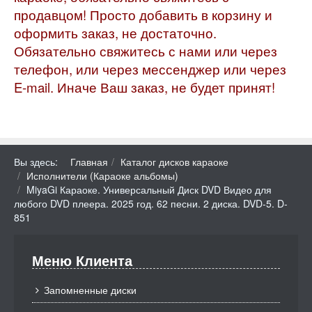
продавцом! Просто добавить в корзину и
оформить заказ, не достаточно.
Обязательно свяжитесь с нами или через
телефон, или через мессенджер или через
E-mail. Иначе Ваш заказ, не будет принят!
Вы здесь:
Главная
Каталог дисков караоке
Исполнители (Караоке альбомы)
MiyaGi Караоке. Универсальный Диск DVD Видео для
любого DVD плеера. 2025 год. 62 песни. 2 диска. DVD-5. D-
851
Меню Клиента
Запомненные диски