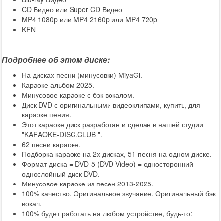
CD Видео или Super CD Видео
MP4 1080p или MP4 2160p или MP4 720p
KFN
Подробнее об этом диске:
На дисках песни (минусовки) MiyaGi.
Караоке альбом 2025.
Минусовое караоке с бэк вокалом.
Диск DVD с оригинальными видеоклипами, купить, для
караоке пения.
Этот караоке диск разработан и сделан в нашей студии
"KARAOKE-DISC.CLUB ".
62 песни караоке.
Подборка караоке на 2х дисках, 51 песня на одном диске.
Формат диска = DVD-5 (DVD Video) = односторонний
однослойный диск DVD.
Минусовое караоке из песен 2013-2025.
100% качество. Оригинальное звучание. Оригинальный бэк
вокал.
100% будет работать на любом устройстве, будь-то: