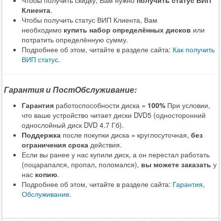
Чтобы получить скидку, Вам нужно
получить статус ВИП
Клиента
.
Чтобы получить статус ВИП Клиента, Вам
необходимо
купить набор определённых дисков
или
потратить определённую сумму.
Подробнее об этом, читайте в разделе сайта:
Как получить
ВИП статус
.
Гарантия и ПостОбслуживание:
Гарантия
работоспособности диска =
100%
При условии,
что ваше устройство читает диски DVD5 (односторонний
однослойный диск DVD 4.7 Гб).
Поддержка
после покупки диска = круглосуточная,
без
ограничения срока
действия.
Если вы ранее у нас купили диск, а он перестал работать
(поцарапался, пропал, поломался),
вы можете заказать
у
нас
копию
.
Подробнее об этом, читайте в разделе сайта:
Гарантия,
Обслуживание
.