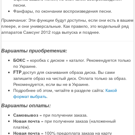
песни.
Фанфары, по окончании воспроизведения песни.
Примечание:
Эти функции будут доступны, если они есть в вашем
плеере, и они универсальные. Как правило, это модельный ряд
аппаратов Самсунг 2012 года выпуска и позднее.
Варианты приобретения:
БОКС
= коробка с диском + каталог. Рекомендуется только
по Украине.
FTP
доступ для скачивания образа диска. Вы сами
запишите образ на чистый диск. Оплата только за образ.
Рекомендуется, если вы не в Украине.
Подробнее об этом, читайте в разделе сайта:
Какой
формат выбрать
.
Варианты оплаты:
Самовывоз
= при получении заказа.
Новая почта
= при получении заказа (наложенный
платёж).
Новая почта
= 100% предоплата заказа на карту