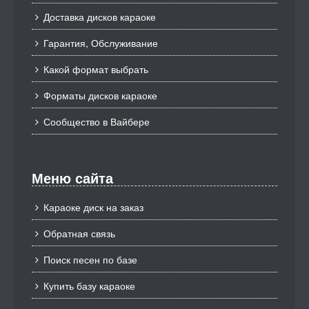
Доставка дисков караоке
Гарантия, Обслуживание
Какой формат выбрать
Форматы дисков караоке
Сообщество в Вайбере
Меню сайта
Караоке диск на заказ
Обратная связь
Поиск песен по базе
Купить базу караоке