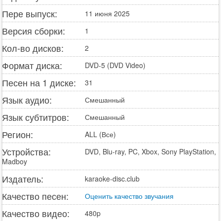
Пере выпуск:
11 июня 2025
Версия сборки:
1
Кол-во дисков:
2
Формат диска:
DVD-5 (DVD Video)
Песен на 1 диске:
31
Язык аудио:
Смешанный
Язык субтитров:
Смешанный
Регион:
ALL (Все)
Устройства:
DVD, Blu-ray, PC, Xbox, Sony PlayStation,
Madboy
Издатель:
karaoke-disc.club
Качество песен:
Оценить качество звучания
Качество видео:
480p