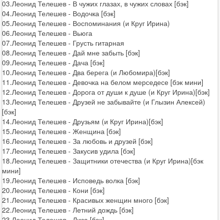
03.Леонид Телешев - В чужих глазах, в чужих словах [бэк]
04.Леонид Телешев - Водочка [бэк]
05.Леонид Телешев - Воспоминания (и Круг Ирина)
06.Леонид Телешев - Вьюга
07.Леонид Телешев - Грусть гитарная
08.Леонид Телешев - Дай мне забыть [бэк]
09.Леонид Телешев - Дача [бэк]
10.Леонид Телешев - Два берега (и Любомира)[бэк]
11.Леонид Телешев - Девочка на белом мерседесе [бэк мини]
12.Леонид Телешев - Дорога от души к душе (и Круг Ирина)[бэк]
13.Леонид Телешев - Друзей не забывайте (и Глызин Алексей)
[бэк]
14.Леонид Телешев - Друзьям (и Круг Ирина)[бэк]
15.Леонид Телешев - Женщина [бэк]
16.Леонид Телешев - За любовь и друзей [бэк]
17.Леонид Телешев - Закусив удила [бэк]
18.Леонид Телешев - Защитники отечества (и Круг Ирина)[бэк
мини]
19.Леонид Телешев - Исповедь волка [бэк]
20.Леонид Телешев - Кони [бэк]
21.Леонид Телешев - Красивых женщин много [бэк]
22.Леонид Телешев - Летний дождь [бэк]
23.Леонид Телешев - Лиза [бэк]