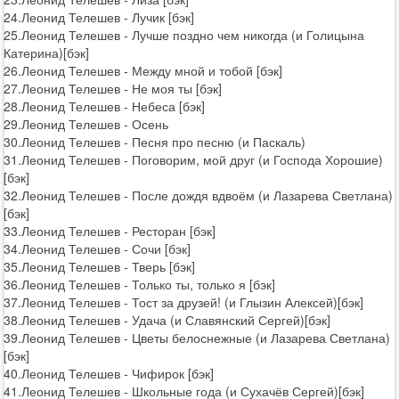
24.Леонид Телешев - Лучик [бэк]
25.Леонид Телешев - Лучше поздно чем никогда (и Голицына
Катерина)[бэк]
26.Леонид Телешев - Между мной и тобой [бэк]
27.Леонид Телешев - Не моя ты [бэк]
28.Леонид Телешев - Небеса [бэк]
29.Леонид Телешев - Осень
30.Леонид Телешев - Песня про песню (и Паскаль)
31.Леонид Телешев - Поговорим, мой друг (и Господа Хорошие)
[бэк]
32.Леонид Телешев - После дождя вдвоём (и Лазарева Светлана)
[бэк]
33.Леонид Телешев - Ресторан [бэк]
34.Леонид Телешев - Сочи [бэк]
35.Леонид Телешев - Тверь [бэк]
36.Леонид Телешев - Только ты, только я [бэк]
37.Леонид Телешев - Тост за друзей! (и Глызин Алексей)[бэк]
38.Леонид Телешев - Удача (и Славянский Сергей)[бэк]
39.Леонид Телешев - Цветы белоснежные (и Лазарева Светлана)
[бэк]
40.Леонид Телешев - Чифирок [бэк]
41.Леонид Телешев - Школьные года (и Сухачёв Сергей)[бэк]