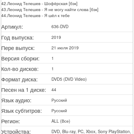
42.Леонид Телешев - Шофёрская [бэк]
43.Леонид Телешев - Я не могу найти слова [бэк]
44.Леонид Телешев - Я шёл к тебе
Артикул:
636-DVD
Год выпуска:
2019
Пере выпуск:
21 июля 2019
Версия сборки:
1
Кол-во дисков:
1
Формат диска:
DVD5 (DVD Video)
Песен на 1 диске:
44
Язык аудио:
Русский
Язык субтитров:
Русский
Регион:
ALL (Все)
Устройства:
DVD, Blu-ray, PC, Xbox, Sony PlayStation,