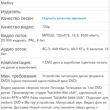
Madboy
Издатель:
Качество песен:
Оценить качество звучания
Качество видео:
720p
Видео поток:
MPEG2, 720х576, 16:9, 9330 кбит\с,
25.000 кадров\с, PAL, 8 бит
Аудио поток:
AC-3, 448 Кбит\с, 48.0 КГц, 6 каналов, 16
бит
Комплектация:
1 DVD диск в коробочке (цветная печать
на диске и коробочке).
Мин. требования:
Устройство читающее диски формата
DVD5 (односторонний однослойный диск DVD)
Видео караоке сборник песен Леонида Телешева на 1ом DVD
диске. Производство студии "karaoke-disc.club", сделанный из
песен KFN и MP4 базы караоке "karaoke-base.club". Подходит для
любого DVD и Blu-ray устройства. Минусовый звук. Видео фон из
клипов. Доставка Новой почтой, или скачайте образ диска с