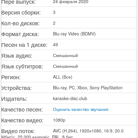
Пере выпуск:
24 февраля 2020
Версия сборки:
3
Кол-во дисков:
2
Формат диска:
Blu-ray Video (BDMV)
Песен на 1 диске:
49
Язык аудио:
Смешанный
Язык субтитров:
Смешанный
Регион:
ALL (Все)
Устройства:
Blu-ray, PC, Xbox, Sony PlayStation
Издатель:
karaoke-disc.club
Качество песен:
Оценить качество звучания
Качество видео:
1080p
Видео поток:
AVC (H.264), 1920х1080, 16:9, 20.0
Мбит\с, 25.000 кадров\с, PAL, 8 бит