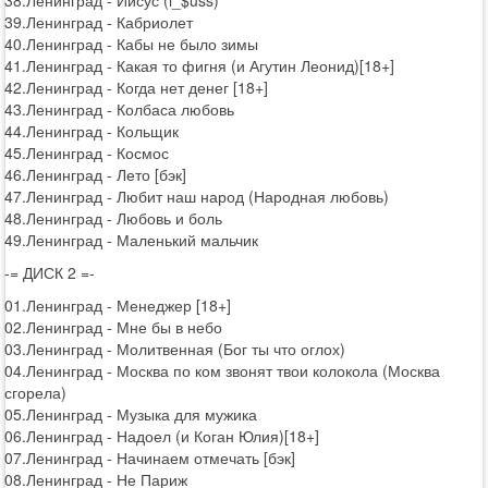
38.Ленинград - Иисус (i_$uss)
39.Ленинград - Кабриолет
40.Ленинград - Кабы не было зимы
41.Ленинград - Какая то фигня (и Агутин Леонид)[18+]
42.Ленинград - Когда нет денег [18+]
43.Ленинград - Колбаса любовь
44.Ленинград - Кольщик
45.Ленинград - Космос
46.Ленинград - Лето [бэк]
47.Ленинград - Любит наш народ (Народная любовь)
48.Ленинград - Любовь и боль
49.Ленинград - Маленький мальчик
-= ДИСК 2 =-
01.Ленинград - Менеджер [18+]
02.Ленинград - Мне бы в небо
03.Ленинград - Молитвенная (Бог ты что оглох)
04.Ленинград - Москва по ком звонят твои колокола (Москва
сгорела)
05.Ленинград - Музыка для мужика
06.Ленинград - Надоел (и Коган Юлия)[18+]
07.Ленинград - Начинаем отмечать [бэк]
08.Ленинград - Не Париж