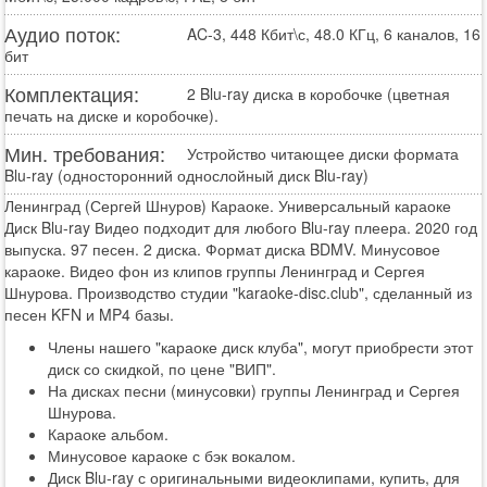
Аудио поток:
AC-3, 448 Кбит\с, 48.0 КГц, 6 каналов, 16
бит
Комплектация:
2 Blu-ray диска в коробочке (цветная
печать на диске и коробочке).
Мин. требования:
Устройство читающее диски формата
Blu-ray (односторонний однослойный диск Blu-ray)
Ленинград (Сергей Шнуров) Караоке. Универсальный караоке
Диск Blu-ray Видео подходит для любого Blu-ray плеера. 2020 год
выпуска. 97 песен. 2 диска. Формат диска BDMV. Минусовое
караоке. Видео фон из клипов группы Ленинград и Сергея
Шнурова. Производство студии "karaoke-disc.club", сделанный из
песен KFN и MP4 базы.
Члены нашего "караоке диск клуба", могут приобрести этот
диск со скидкой, по цене "ВИП".
На дисках песни (минусовки) группы Ленинград и Сергея
Шнурова.
Караоке альбом.
Минусовое караоке с бэк вокалом.
Диск Blu-ray с оригинальными видеоклипами, купить, для