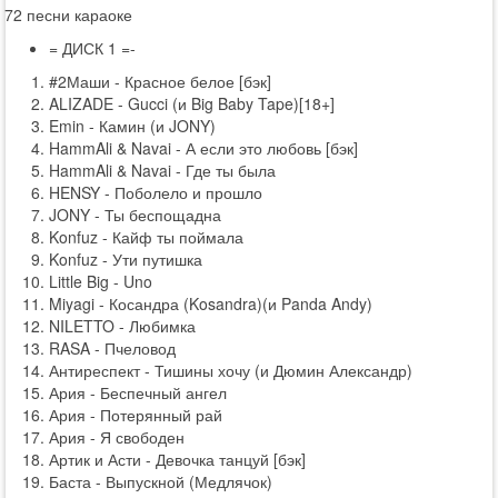
72 песни караоке
= ДИСК 1 =-
#2Маши - Красное белое [бэк]
ALIZADE - Gucci (и Big Baby Tape)[18+]
Emin - Камин (и JONY)
HammAli & Navai - А если это любовь [бэк]
HammAli & Navai - Где ты была
HENSY - Поболело и прошло
JONY - Ты беспощадна
Konfuz - Кайф ты поймала
Konfuz - Ути путишка
Little Big - Uno
Miyagi - Косандра (Kosandra)(и Panda Andy)
NILETTO - Любимка
RASA - Пчеловод
Антиреспект - Тишины хочу (и Дюмин Александр)
Ария - Беспечный ангел
Ария - Потерянный рай
Ария - Я свободен
Артик и Асти - Девочка танцуй [бэк]
Баста - Выпускной (Медлячок)