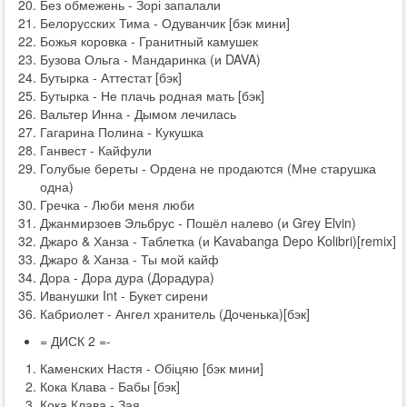
Без обмежень - Зорі запалали
Белорусских Тима - Одуванчик [бэк мини]
Божья коровка - Гранитный камушек
Бузова Ольга - Мандаринка (и DAVA)
Бутырка - Аттестат [бэк]
Бутырка - Не плачь родная мать [бэк]
Вальтер Инна - Дымом лечилась
Гагарина Полина - Кукушка
Ганвест - Кайфули
Голубые береты - Ордена не продаются (Мне старушка
одна)
Гречка - Люби меня люби
Джанмирзоев Эльбрус - Пошёл налево (и Grey Elvin)
Джаро & Ханза - Таблетка (и Kavabanga Depo Kolibri)[remix]
Джаро & Ханза - Ты мой кайф
Дора - Дора дура (Дорадура)
Иванушки Int - Букет сирени
Кабриолет - Ангел хранитель (Доченька)[бэк]
= ДИСК 2 =-
Каменских Настя - Обіцяю [бэк мини]
Кока Клава - Бабы [бэк]
Кока Клава - Зая