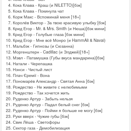
Кока Клава - Краш (и NILETTO)[бэк]
Кока Клава - Покинула чат
Корж Макс - Вспоминай меня [18+]
Королёв Виктор - За твою красивую улыбку [бэк]
Крид Егор - Mr. & Mrs. Smith (и Нюша)[бэк мини]
Крид Егор - Голубые глаза [бэк мини]
Крид Егор - Мне всё Монро (и HammAli & Navai)
Мальбэк - Гипнозы (и Сюзанна)
Моргенштерн - Cadillac (и Элджей)[18+]
Мэвл - Патамушка (Губы вкуса мандарина)[бэк]
Натали - Черепашка
Нэнси - Чистый лист
Плач Єремії - Вона
Пономарёв Александр - Святая Анна [бэк]
Рождество - Не живите с нелюбимыми
Рождество - Так хочется жить
Руденко Артур - Забыть нельзя
Руденко Артур - Падал белый снег [бэк]
Руденко Артур - Пойми я больше не могу [бэк]
Руки вверх - Чужие губы [бэк]
Свик Лёша - Светофоры
Сектор газа - Демобилизация