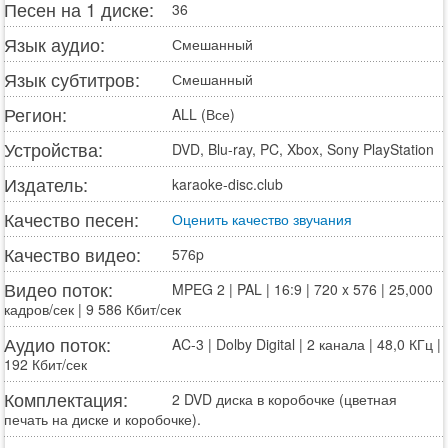
Песен на 1 диске:
36
Язык аудио:
Смешанный
Язык субтитров:
Смешанный
Регион:
ALL (Все)
Устройства:
DVD, Blu-ray, PC, Xbox, Sony PlayStation
Издатель:
karaoke-disc.club
Качество песен:
Оценить качество звучания
Качество видео:
576p
Видео поток:
MPEG 2 | PAL | 16:9 | 720 x 576 | 25,000
кадров/сек | 9 586 Кбит/сек
Аудио поток:
AC-3 | Dolby Digital | 2 канала | 48,0 КГц |
192 Кбит/сек
Комплектация:
2 DVD диска в коробочке (цветная
печать на диске и коробочке).