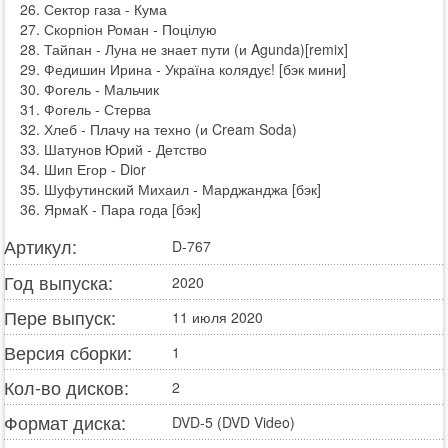
Сектор газа - Кума
Скорпіон Роман - Поцілую
Тайпан - Луна не знает пути (и Agunda)[remix]
Федишин Ирина - Україна колядує! [бэк мини]
Фогель - Мальчик
Фогель - Стерва
Хлеб - Плачу на техно (и Cream Soda)
Шатунов Юрий - Детство
Шип Егор - Dior
Шуфутинский Михаил - Марджанджа [бэк]
ЯрмаК - Пара года [бэк]
Артикул:
D-767
Год выпуска:
2020
Пере выпуск:
11 июля 2020
Версия сборки:
1
Кол-во дисков:
2
Формат диска:
DVD-5 (DVD Video)