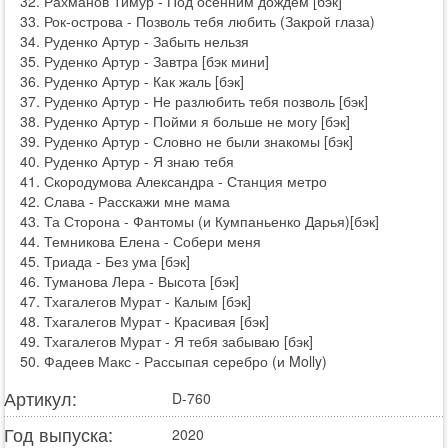
Рахманов Тимур - Под осенним дождём [бэк]
Рок-острова - Позволь тебя любить (Закрой глаза)
Руденко Артур - Забыть нельзя
Руденко Артур - Завтра [бэк мини]
Руденко Артур - Как жаль [бэк]
Руденко Артур - Не разлюбить тебя позволь [бэк]
Руденко Артур - Пойми я больше не могу [бэк]
Руденко Артур - Словно не были знакомы [бэк]
Руденко Артур - Я знаю тебя
Скородумова Александра - Станция метро
Слава - Расскажи мне мама
Та Сторона - Фантомы (и Кумпаньенко Дарья)[бэк]
Темникова Елена - Собери меня
Триада - Без ума [бэк]
Туманова Лера - Высота [бэк]
Тхагалегов Мурат - Калым [бэк]
Тхагалегов Мурат - Красивая [бэк]
Тхагалегов Мурат - Я тебя забываю [бэк]
Фадеев Макс - Рассыпая серебро (и Molly)
Артикул:
D-760
Год выпуска:
2020