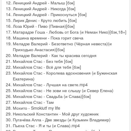
Леницкий Андрей - Малыш [бэк]
Леницкий Андрей - Никогда [бэк]
Леницкий Андрей - Прикоснуться [бэк]
Лирик Денис - Круто любить [бэк]
Лоза Юрий - Пиво (Пивная)[бэк]
Матарадзе Гоша - Любовь от Бога (и Неман Нико)[бэк,18+]
Машина времени - Пока горит свеча
Меладзе Валерий - Безответно (Чёрная невеста)(и
Приходько Анастасия)[бэк]
Меладзе Валерий - Как ты красива сегодня
Михайлов Стас - Без тебя [бэк]
Михайлов Стас - Всё для тебя [бэк]
Михайлов Стас - Королева вдохновения (и Бужинская
Екатерина)
Михайлов Стас - Лучшая на свете.mp4
Михайлов Стас - Не зови не слышу (и Север Елена)
Михайлов Стас - Свадьба (и Слава)[бэк]
Михайлов Стас - Там
Мохито - Smokiutf my life
Никольский Константин - Мой друг художник
Пугачёва Алла - Две звезды (и Кузьмин Владимир)
Пьеха Стас - Я и ты (и Слава).mp4