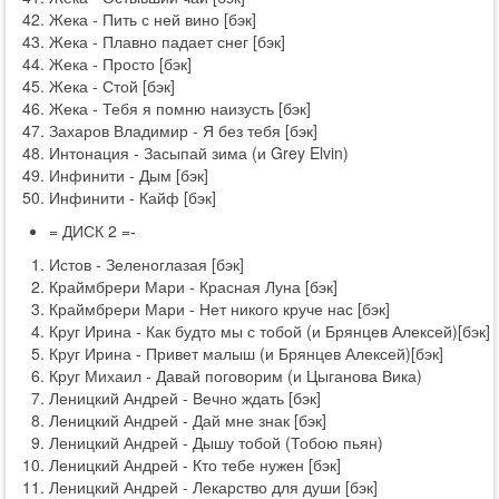
Жека - Пить с ней вино [бэк]
Жека - Плавно падает снег [бэк]
Жека - Просто [бэк]
Жека - Стой [бэк]
Жека - Тебя я помню наизусть [бэк]
Захаров Владимир - Я без тебя [бэк]
Интонация - Засыпай зима (и Grey Elvin)
Инфинити - Дым [бэк]
Инфинити - Кайф [бэк]
= ДИСК 2 =-
Истов - Зеленоглазая [бэк]
Краймбрери Мари - Красная Луна [бэк]
Краймбрери Мари - Нет никого круче нас [бэк]
Круг Ирина - Как будто мы с тобой (и Брянцев Алексей)[бэк]
Круг Ирина - Привет малыш (и Брянцев Алексей)[бэк]
Круг Михаил - Давай поговорим (и Цыганова Вика)
Леницкий Андрей - Вечно ждать [бэк]
Леницкий Андрей - Дай мне знак [бэк]
Леницкий Андрей - Дышу тобой (Тобою пьян)
Леницкий Андрей - Кто тебе нужен [бэк]
Леницкий Андрей - Лекарство для души [бэк]