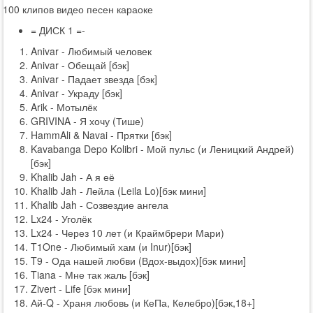
100 клипов видео песен караоке
= ДИСК 1 =-
Anivar - Любимый человек
Anivar - Обещай [бэк]
Anivar - Падает звезда [бэк]
Anivar - Украду [бэк]
Arik - Мотылёк
GRIVINA - Я хочу (Тише)
HammAli & Navai - Прятки [бэк]
Kavabanga Depo Kolibri - Мой пульс (и Леницкий Андрей)
[бэк]
Khalib Jah - А я её
Khalib Jah - Лейла (Leila Lo)[бэк мини]
Khalib Jah - Созвездие ангела
Lx24 - Уголёк
Lx24 - Через 10 лет (и Краймбрери Мари)
T1One - Любимый хам (и Inur)[бэк]
T9 - Ода нашей любви (Вдох-выдох)[бэк мини]
Tiana - Мне так жаль [бэк]
Zivert - Life [бэк мини]
Ай-Q - Храня любовь (и КеПа, Келебро)[бэк,18+]