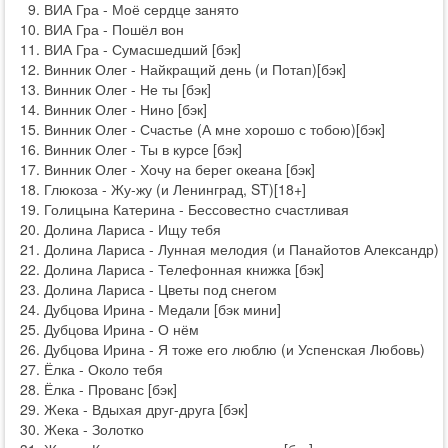
ВИА Гра - Моё сердце занято
ВИА Гра - Пошёл вон
ВИА Гра - Сумасшедший [бэк]
Винник Олег - Найкращий день (и Потап)[бэк]
Винник Олег - Не ты [бэк]
Винник Олег - Нино [бэк]
Винник Олег - Счастье (А мне хорошо с тобою)[бэк]
Винник Олег - Ты в курсе [бэк]
Винник Олег - Хочу на берег океана [бэк]
Глюкоза - Жу-жу (и Ленинград, ST)[18+]
Голицына Катерина - Бессовестно счастливая
Долина Лариса - Ищу тебя
Долина Лариса - Лунная мелодия (и Панайотов Александр)
Долина Лариса - Телефонная книжка [бэк]
Долина Лариса - Цветы под снегом
Дубцова Ирина - Медали [бэк мини]
Дубцова Ирина - О нём
Дубцова Ирина - Я тоже его люблю (и Успенская Любовь)
Ёлка - Около тебя
Ёлка - Прованс [бэк]
Жека - Вдыхая друг-друга [бэк]
Жека - Золотко