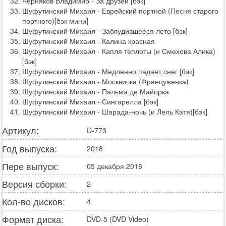
Черняков Владимир - За друзей [бэк]
Шуфутинский Михаил - Еврейский портной (Песня старого
портного)[бэк мини]
Шуфутинский Михаил - Заблудившееся лето [бэк]
Шуфутинский Михаил - Калина красная
Шуфутинский Михаил - Капля теплоты (и Смехова Алика)
[бэк]
Шуфутинский Михаил - Медленно падает снег [бэк]
Шуфутинский Михаил - Москвичка (Француженка)
Шуфутинский Михаил - Пальма де Майорка
Шуфутинский Михаил - Сингарелла [бэк]
Шуфутинский Михаил - Шарада-ночь (и Лель Катя)[бэк]
Артикул:
D-773
Год выпуска:
2018
Пере выпуск:
05 декабря 2018
Версия сборки:
2
Кол-во дисков:
4
Формат диска:
DVD-5 (DVD Video)