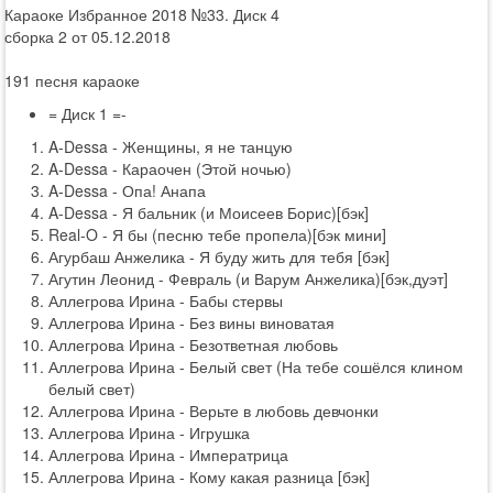
Караоке Избранное 2018 №33. Диск 4
сборка 2 от 05.12.2018
191 песня караоке
= Диск 1 =-
A-Dessa - Женщины, я не танцую
A-Dessa - Караочен (Этой ночью)
A-Dessa - Опа! Анапа
A-Dessa - Я бальник (и Моисеев Борис)[бэк]
Real-O - Я бы (песню тебе пропела)[бэк мини]
Агурбаш Анжелика - Я буду жить для тебя [бэк]
Агутин Леонид - Февраль (и Варум Анжелика)[бэк,дуэт]
Аллегрова Ирина - Бабы стервы
Аллегрова Ирина - Без вины виноватая
Аллегрова Ирина - Безответная любовь
Аллегрова Ирина - Белый свет (На тебе сошёлся клином
белый свет)
Аллегрова Ирина - Верьте в любовь девчонки
Аллегрова Ирина - Игрушка
Аллегрова Ирина - Императрица
Аллегрова Ирина - Кому какая разница [бэк]