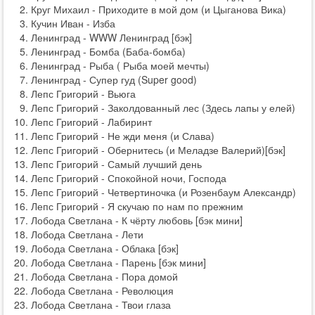
Круг Михаил - Приходите в мой дом (и Цыганова Вика)
Кучин Иван - Изба
Ленинград - WWW Ленинград [бэк]
Ленинград - Бомба (Баба-бомба)
Ленинград - Рыба ( Рыба моей мечты)
Ленинград - Супер гуд (Super good)
Лепс Григорий - Вьюга
Лепс Григорий - Заколдованный лес (Здесь лапы у елей)
Лепс Григорий - Лабиринт
Лепс Григорий - Не жди меня (и Слава)
Лепс Григорий - Обернитесь (и Меладзе Валерий)[бэк]
Лепс Григорий - Самый лучший день
Лепс Григорий - Спокойной ночи, Господа
Лепс Григорий - Четвертиночка (и Розенбаум Александр)
Лепс Григорий - Я скучаю по нам по прежним
Лобода Светлана - К чёрту любовь [бэк мини]
Лобода Светлана - Лети
Лобода Светлана - Облака [бэк]
Лобода Светлана - Парень [бэк мини]
Лобода Светлана - Пора домой
Лобода Светлана - Революция
Лобода Светлана - Твои глаза