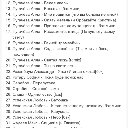
Пугачёва Алла - Белая дверь
Пугачёва Алла - Большак [бэк мини]
Пугачёва Алла - Мне нравится (что вы больны не мной)
Пугачёва Алла - Опять метель (и Орбакайте Кристина)
Пугачёва Алла - Пригласите даму танцевать [бэк мини]
Пугачёва Алла - Расскажите, птицы (По куплету всему
свету)
Пугачёва Алла - Речной трамвайчик
Пугачёва Алла - Сады вишнёвые (Ты, моя любовь,
последняя)
Пугачёва Алла - Святая ложь [remix]
Пугачёва Алла - Ты на свете есть
Розенбаум Александр - Утки (Утиная охота)[бэк]
Ротару София - Пісня буде поміж нас
Серебро - Перепутала
Скрябин - Спи собі сама
Слава - Одиночество [бэк]
Успенская Любовь - Батюшка
Успенская Любовь - К единственному, нежному [бэк мини]
Успенская Любовь - Карусель
Успенская Любовь - Небо [бэк]
Фадеев Макс - Сицилия (и Глюкоза)