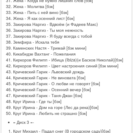
Жека - Когда не нужно лишних слов [бэк]
Жека - Молитва [бэк]
Жека - Пить с ней вино [бэк]
Жека - Я как осенний лист [бэк]
Закирова Наргиз - Вдвоём (и Фадеев Макс)
Закирова Наргиз - Ты моя нежность
Закирова Наргиз - Я буду всегда с тобой
Земфира - Искала тебя
Каменских Настя - Тримай [бэк мини]
Кикабидзе Вахтанг - Пожелания
Киркоров Филипп - Ибица (Ibiza)(и Басков Николай)[бэк]
Киркоров Филипп - Цвет настроения синий [бэк мини]
Кричевский Гарик - Львовский дождь
Кричевский Гарик - Не виновата [бэк]
Кричевский Гарик - О любви не говорят [бэк]
Кричевский Гарик - Осенний вечер [бэк]
Кричевский Гарик - Таня-Джан [бэк]
Круг Ирина - Где ты [бэк]
Круг Ирина - Дом на горе (Лес да река)[бэк]
Круг Ирина - Любить не страшно [бэк]
= Диск 3 =-
Круг Михаил - Падал снег (В городском саду)[бэк]