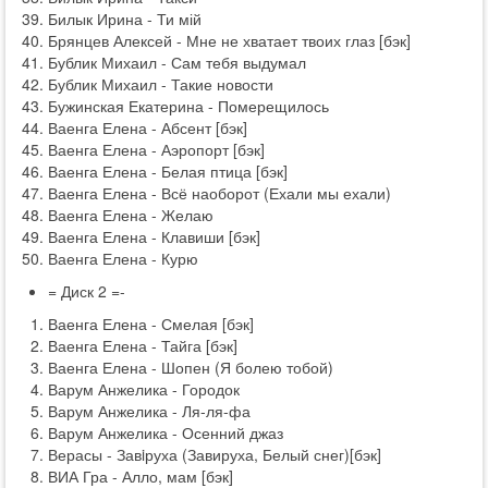
Билык Ирина - Ти мій
Брянцев Алексей - Мне не хватает твоих глаз [бэк]
Бублик Михаил - Сам тебя выдумал
Бублик Михаил - Такие новости
Бужинская Екатерина - Померещилось
Ваенга Елена - Абсент [бэк]
Ваенга Елена - Аэропорт [бэк]
Ваенга Елена - Белая птица [бэк]
Ваенга Елена - Всё наоборот (Ехали мы ехали)
Ваенга Елена - Желаю
Ваенга Елена - Клавиши [бэк]
Ваенга Елена - Курю
= Диск 2 =-
Ваенга Елена - Смелая [бэк]
Ваенга Елена - Тайга [бэк]
Ваенга Елена - Шопен (Я болею тобой)
Варум Анжелика - Городок
Варум Анжелика - Ля-ля-фа
Варум Анжелика - Осенний джаз
Верасы - Завiруха (Завируха, Белый снег)[бэк]
ВИА Гра - Алло, мам [бэк]