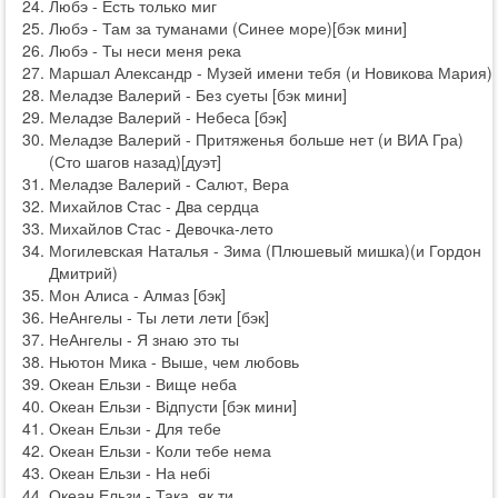
Любэ - Есть только миг
Любэ - Там за туманами (Синее море)[бэк мини]
Любэ - Ты неси меня река
Маршал Александр - Музей имени тебя (и Новикова Мария)
Меладзе Валерий - Без суеты [бэк мини]
Меладзе Валерий - Небеса [бэк]
Меладзе Валерий - Притяженья больше нет (и ВИА Гра)
(Сто шагов назад)[дуэт]
Меладзе Валерий - Салют, Вера
Михайлов Стас - Два сердца
Михайлов Стас - Девочка-лето
Могилевская Наталья - Зима (Плюшевый мишка)(и Гордон
Дмитрий)
Мон Алиса - Алмаз [бэк]
НеАнгелы - Ты лети лети [бэк]
НеАнгелы - Я знаю это ты
Ньютон Мика - Выше, чем любовь
Океан Ельзи - Вище неба
Океан Ельзи - Відпусти [бэк мини]
Океан Ельзи - Для тебе
Океан Ельзи - Коли тебе нема
Океан Ельзи - На небі
Океан Ельзи - Така, як ти