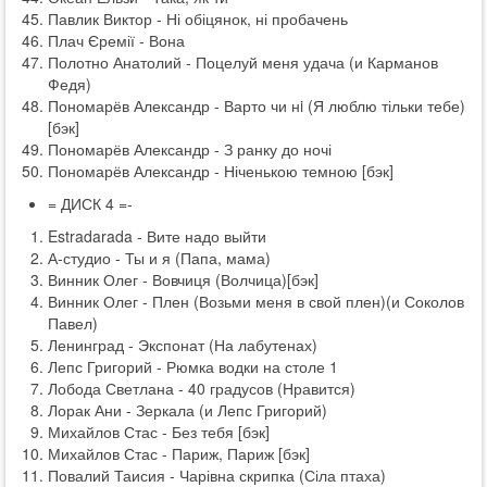
Павлик Виктор - Ні обіцянок, ні пробачень
Плач Єремії - Вона
Полотно Анатолий - Поцелуй меня удача (и Карманов
Федя)
Пономарёв Александр - Варто чи нi (Я люблю тільки тебе)
[бэк]
Пономарёв Александр - З ранку до ночі
Пономарёв Александр - Ніченькою темною [бэк]
= ДИСК 4 =-
Estradarada - Вите надо выйти
А-студио - Ты и я (Папа, мама)
Винник Олег - Вовчиця (Волчица)[бэк]
Винник Олег - Плен (Возьми меня в свой плен)(и Соколов
Павел)
Ленинград - Экспонат (На лабутенах)
Лепс Григорий - Рюмка водки на столе 1
Лобода Светлана - 40 градусов (Нравится)
Лорак Ани - Зеркала (и Лепс Григорий)
Михайлов Стас - Без тебя [бэк]
Михайлов Стас - Париж, Париж [бэк]
Повалий Таисия - Чарівна скрипка (Сіла птаха)