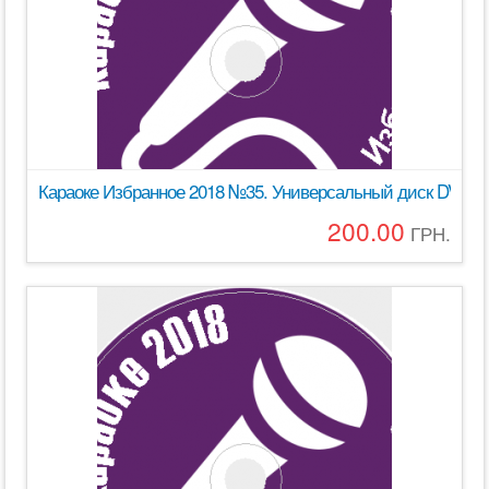
Караоке Избранное 2018 №35. Универсальный диск DVD Ви
200.00
ГРН.