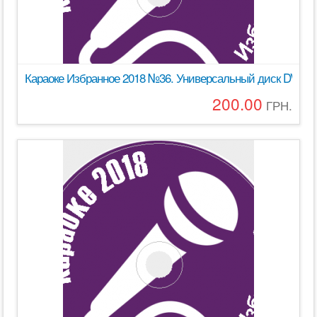
Караоке Избранное 2018 №36. Универсальный диск DVD Ви
200.00
ГРН.