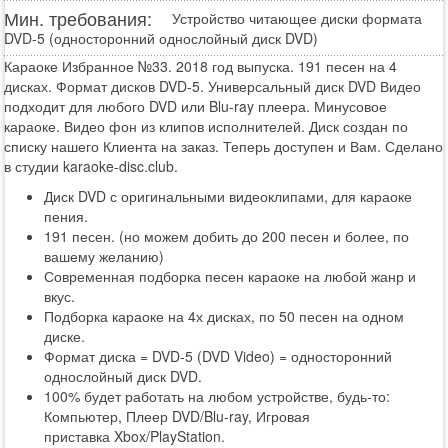
Мин. требования:
Устройство читающее диски формата
DVD-5 (односторонний однослойный диск DVD)
Караоке Избранное №33. 2018 год выпуска. 191 песен на 4
дисках. Формат дисков DVD-5. Универсальный диск DVD Видео
подходит для любого DVD или Blu-ray плеера. Минусовое
караоке. Видео фон из клипов исполнителей. Диск создан по
списку нашего Клиента на заказ. Теперь доступен и Вам. Сделано
в студии karaoke-disc.club.
Диск DVD с оригинальными видеоклипами, для караоке
пения.
191 песен. (но можем добить до 200 песен и более, по
вашему желанию)
Современная подборка песен караоке на любой жанр и
вкус.
Подборка караоке на 4х дисках, по 50 песен на одном
диске.
Формат диска = DVD-5 (DVD Video) = односторонний
однослойный диск DVD.
100% будет работать на любом устройстве, будь-то:
Компьютер, Плеер DVD/Blu-ray, Игровая
приставка Xbox/PlayStation.