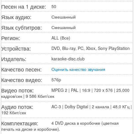
Песен на 1 диске:
50
Язык аудио:
Смешанный
Язык субтитров:
Смешанный
Регион:
ALL (Все)
Устройства:
DVD, Blu-ray, PC, Xbox, Sony PlayStation
Издатель:
karaoke-disc.club
Качество песен:
Оценить качество звучания
Качество видео:
576p
Видео поток:
MPEG 2 | PAL | 16:9 | 720 x 576 | 25,000
кадров/сек | 9 586 Кбит/сек
Аудио поток:
AC-3 | Dolby Digital | 2 канала | 48,0 КГц |
192 Кбит/сек
Комплектация:
4 DVD диска в коробочке (цветная
печать на диске и коробочке).