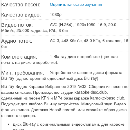
Качество песен:
Оценить качество звучания
Качество видео:
1080p
Видео поток:
AVC (H.264), 1920х1080, 16:9, 20.0
Мбит\с, 25.000 кадров\с, PAL, 8 бит
Аудио поток:
AC-3, 448 Кбит\с, 48.0 КГц, 6 каналов, 16
бит
Комплектация:
1 Blu-ray диск в коробочке (цветная
печать на диске и коробочке).
Мин. требования:
Устройство читающее диски формата
Blu-ray (односторонний однослойный диск Blu-ray)
Blu-ray Видео Караоке Избранное 2018 №32. Сборник из песен по
вашим спискам. Производство студии karaoke-disc.club,
сделанный из песен KFN и MP4 базы караоке karaoke-base.club.
Подходит для любого Blu-ray устройства. Минусовый звук. Видео
фон из клипов. Доставка Новой почтой, или скачайте образ диска
с нашего сервера.
Диск Blu-ray с оригинальными видеоклипами, для караоке
пения.