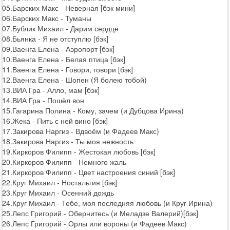
05.Барских Макс - Неверная [бэк мини]
06.Барских Макс - Туманы
07.Бублик Михаил - Дарим сердце
08.Бьянка - Я не отступлю [бэк]
09.Ваенга Елена - Аэропорт [бэк]
10.Ваенга Елена - Белая птица [бэк]
11.Ваенга Елена - Говори, говори [бэк]
12.Ваенга Елена - Шопен (Я болею тобой)
13.ВИА Гра - Алло, мам [бэк]
14.ВИА Гра - Пошёл вон
15.Гагарина Полина - Кому, зачем (и Дубцова Ирина)
16.Жека - Пить с ней вино [бэк]
17.Закирова Наргиз - Вдвоём (и Фадеев Макс)
18.Закирова Наргиз - Ты моя нежность
19.Киркоров Филипп - Жестокая любовь [бэк]
20.Киркоров Филипп - Немного жаль
21.Киркоров Филипп - Цвет настроения синий [бэк]
22.Круг Михаил - Ностальгия [бэк]
23.Круг Михаил - Осенний дождь
24.Круг Михаил - Тебе, моя последняя любовь (и Круг Ирина)
25.Лепс Григорий - Обернитесь (и Меладзе Валерий)[бэк]
26.Лепс Григорий - Орлы или вороны (и Фадеев Макс)