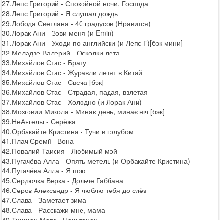
27.Лепс Григорий - Спокойной ночи, Господа
28.Лепс Григорий - Я слушал дождь
29.Лобода Светлана - 40 градусов (Нравится)
30.Лорак Ани - Зови меня (и Emin)
31.Лорак Ани - Уходи по-английски (и Лепс Г)[бэк мини]
32.Меладзе Валерий - Осколки лета
33.Михайлов Стас - Брату
34.Михайлов Стас - Журавли летят в Китай
35.Михайлов Стас - Свеча [бэк]
36.Михайлов Стас - Страдая, падая, взлетая
37.Михайлов Стас - Холодно (и Лорак Ани)
38.Мозговий Микола - Минає день, минає ніч [бэк]
39.НеАнгелы - Серёжа
40.Орбакайте Кристина - Тучи в голубом
41.Плач Єремії - Вона
42.Повалий Таисия - Любимый мой
43.Пугачёва Алла - Опять метель (и Орбакайте Кристина)
44.Пугачёва Алла - Я пою
45.Сердючка Верка - Дольче Габбана
46.Серов Александр - Я люблю тебя до слёз
47.Слава - Заметает зима
48.Слава - Расскажи мне, мама
49.Тишман Марк - Наш танец