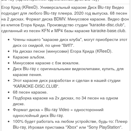
Егор Крид (KReeD). Универсальный караоке Диск Blu-ray Видео
подходит для любого Blu-ray плеера. 2020 год выпуска. 68 песен
на 2 дисках. Формат диска BDMV. Минусовое караоке. Видео фон
из клипов Егора Крида. Производство студии "karaoke-disc.club",
сделанный из песен KFN и MP4 базы караоке karaoke-base.club.
Члены нашего "караоке диск клуба", могут приобрести этот
диск со скидкой, по цене "ВИП".
На дисках песни (минусовки) Егора Крида (KReeD).
Караоке альбом.
Минусовое караоке с бэк вокалом.
Диск Blu-ray с оригинальными видеоклипами, купить, для
караоке пения.
Этот караоке диск разработан и сделан в нашей студии
"KARAOKE-DISC.CLUB".
68 песен караоке.
Подборка караоке на 2х дисках, по 34 песен на одном
диске.
Формат диска = Blu-ray Video = односторонний
однослойный диск Blu-ray.
100% будет работать на любом устройстве, будь-то: Плеер
Blu-ray, Игровая приставка "Xbox" или "Sony PlayStation".