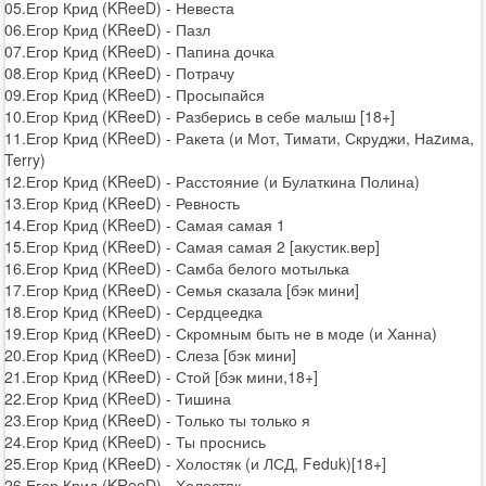
05.Егор Крид (KReeD) - Невеста
06.Егор Крид (KReeD) - Пазл
07.Егор Крид (KReeD) - Папина дочка
08.Егор Крид (KReeD) - Потрачу
09.Егор Крид (KReeD) - Просыпайся
10.Егор Крид (KReeD) - Разберись в себе малыш [18+]
11.Егор Крид (KReeD) - Ракета (и Мот, Тимати, Скруджи, Наzима,
Terry)
12.Егор Крид (KReeD) - Расстояние (и Булаткина Полина)
13.Егор Крид (KReeD) - Ревность
14.Егор Крид (KReeD) - Самая самая 1
15.Егор Крид (KReeD) - Самая самая 2 [акустик.вер]
16.Егор Крид (KReeD) - Самба белого мотылька
17.Егор Крид (KReeD) - Семья сказала [бэк мини]
18.Егор Крид (KReeD) - Сердцеедка
19.Егор Крид (KReeD) - Скромным быть не в моде (и Ханна)
20.Егор Крид (KReeD) - Слеза [бэк мини]
21.Егор Крид (KReeD) - Стой [бэк мини,18+]
22.Егор Крид (KReeD) - Тишина
23.Егор Крид (KReeD) - Только ты только я
24.Егор Крид (KReeD) - Ты проснись
25.Егор Крид (KReeD) - Холостяк (и ЛСД, Feduk)[18+]
26.Егор Крид (KReeD) - Холостяк