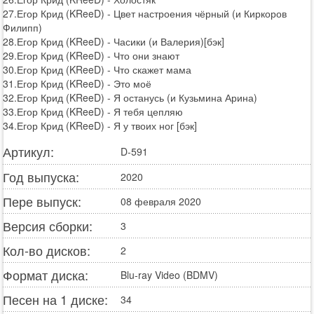
27.Егор Крид (KReeD) - Цвет настроения чёрный (и Киркоров
Филипп)
28.Егор Крид (KReeD) - Часики (и Валерия)[бэк]
29.Егор Крид (KReeD) - Что они знают
30.Егор Крид (KReeD) - Что скажет мама
31.Егор Крид (KReeD) - Это моё
32.Егор Крид (KReeD) - Я останусь (и Кузьмина Арина)
33.Егор Крид (KReeD) - Я тебя цепляю
34.Егор Крид (KReeD) - Я у твоих ног [бэк]
Артикул:
D-591
Год выпуска:
2020
Пере выпуск:
08 февраля 2020
Версия сборки:
3
Кол-во дисков:
2
Формат диска:
Blu-ray Video (BDMV)
Песен на 1 диске:
34