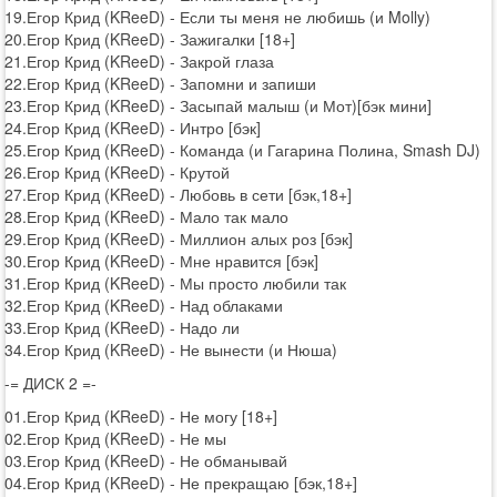
19.Егор Крид (KReeD) - Если ты меня не любишь (и Molly)
20.Егор Крид (KReeD) - Зажигалки [18+]
21.Егор Крид (KReeD) - Закрой глаза
22.Егор Крид (KReeD) - Запомни и запиши
23.Егор Крид (KReeD) - Засыпай малыш (и Мот)[бэк мини]
24.Егор Крид (KReeD) - Интро [бэк]
25.Егор Крид (KReeD) - Команда (и Гагарина Полина, Smash DJ)
26.Егор Крид (KReeD) - Крутой
27.Егор Крид (KReeD) - Любовь в сети [бэк,18+]
28.Егор Крид (KReeD) - Мало так мало
29.Егор Крид (KReeD) - Миллион алых роз [бэк]
30.Егор Крид (KReeD) - Мне нравится [бэк]
31.Егор Крид (KReeD) - Мы просто любили так
32.Егор Крид (KReeD) - Над облаками
33.Егор Крид (KReeD) - Надо ли
34.Егор Крид (KReeD) - Не вынести (и Нюша)
-= ДИСК 2 =-
01.Егор Крид (KReeD) - Не могу [18+]
02.Егор Крид (KReeD) - Не мы
03.Егор Крид (KReeD) - Не обманывай
04.Егор Крид (KReeD) - Не прекращаю [бэк,18+]