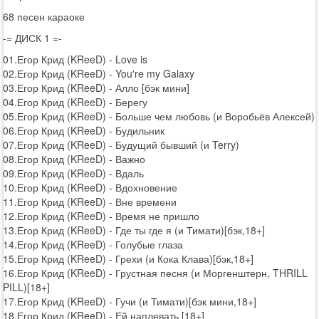
68 песен караоке
-= ДИСК 1 =-
01.Егор Крид (KReeD) - Love is
02.Егор Крид (KReeD) - You're my Galaxy
03.Егор Крид (KReeD) - Алло [бэк мини]
04.Егор Крид (KReeD) - Берегу
05.Егор Крид (KReeD) - Больше чем любовь (и Воробьёв Алексей)
06.Егор Крид (KReeD) - Будильник
07.Егор Крид (KReeD) - Будущий бывший (и Terry)
08.Егор Крид (KReeD) - Важно
09.Егор Крид (KReeD) - Вдаль
10.Егор Крид (KReeD) - Вдохновение
11.Егор Крид (KReeD) - Вне времени
12.Егор Крид (KReeD) - Время не пришло
13.Егор Крид (KReeD) - Где ты где я (и Тимати)[бэк,18+]
14.Егор Крид (KReeD) - Голубые глаза
15.Егор Крид (KReeD) - Грехи (и Кока Клава)[бэк,18+]
16.Егор Крид (KReeD) - Грустная песня (и Моргенштерн, THRILL
PILL)[18+]
17.Егор Крид (KReeD) - Гучи (и Тимати)[бэк мини,18+]
18.Егор Крид (KReeD) - Ей наплевать [18+]