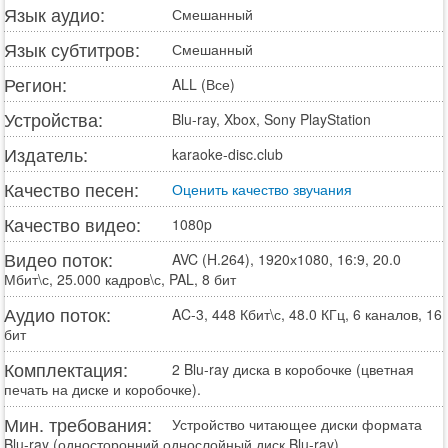
Язык аудио:
Смешанный
Язык субтитров:
Смешанный
Регион:
ALL (Все)
Устройства:
Blu-ray, Xbox, Sony PlayStation
Издатель:
karaoke-disc.club
Качество песен:
Оценить качество звучания
Качество видео:
1080p
Видео поток:
AVC (H.264), 1920х1080, 16:9, 20.0
Мбит\с, 25.000 кадров\с, PAL, 8 бит
Аудио поток:
AC-3, 448 Кбит\с, 48.0 КГц, 6 каналов, 16
бит
Комплектация:
2 Blu-ray диска в коробочке (цветная
печать на диске и коробочке).
Мин. требования:
Устройство читающее диски формата
Blu-ray (односторонний однослойный диск Blu-ray)