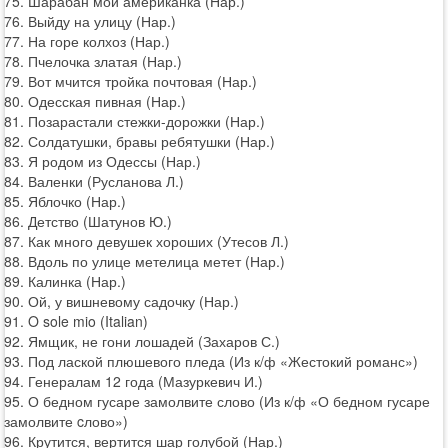
75. Шарабан мой американка (Нар.)
76. Выйду на улицу (Нар.)
77. На горе колхоз (Нар.)
78. Пчелочка златая (Нар.)
79. Вот мчится тройка почтовая (Нар.)
80. Одесская пивная (Нар.)
81. Позарастали стежки-дорожки (Нар.)
82. Солдатушки, бравы ребятушки (Нар.)
83. Я родом из Одессы (Нар.)
84. Валенки (Русланова Л.)
85. Яблочко (Нар.)
86. Детство (Шатунов Ю.)
87. Как много девушек хороших (Утесов Л.)
88. Вдоль по улице метелица метет (Нар.)
89. Калинка (Нар.)
90. Ой, у вишневому садочку (Нар.)
91. O sole mio (Italian)
92. Ямщик, не гони лошадей (Захаров С.)
93. Под лаской плюшевого пледа (Из к/ф «Жестокий романс»)
94. Генералам 12 года (Мазуркевич И.)
95. О бедном гусаре замолвите слово (Из к/ф «О бедном гусаре
замолвите cлово»)
96. Крутится, вертится шар голубой (Нар.)