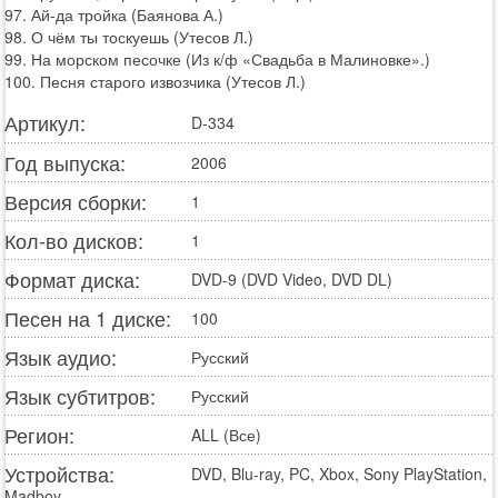
97. Ай-да тройка (Баянова А.)
98. О чём ты тоскуешь (Утесов Л.)
99. На морском песочке (Из к/ф «Свадьба в Малиновке».)
100. Песня старого извозчика (Утесов Л.)
Артикул:
D-334
Год выпуска:
2006
Версия сборки:
1
Кол-во дисков:
1
Формат диска:
DVD-9 (DVD Video, DVD DL)
Песен на 1 диске:
100
Язык аудио:
Русский
Язык субтитров:
Русский
Регион:
ALL (Все)
Устройства:
DVD, Blu-ray, PC, Xbox, Sony PlayStation,
Madboy