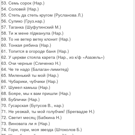
53. Семь сорок (Нар.)
54. Соловей (Нар.)
55. Степь да степь кругом (Русланова Л.)
56. Сулико (Груз.нар.)
57. Таганка (Шуфутинский М.)
58. Ти ж мене пiдманула (Нар.)
59. То не ветер ветку клонит (Нар.)
60. Тонкая рябина (Нар.)
61. Топится в огороде баня (Нар.)
62. У церкви стояла карета (Нар., из к/ф «Азазель»)
63. Очи черные (Сличенко Н.)
64. Че те надо (Балаган-лимитед)
65. Миленький ты мой (Нар.)
66. Чубарики, чубчики (Нар.)
67. Шумел камыш (Нар.)
68. Бояре, мы к вам пришли (Нар.)
69. Бублички (Нар.)
70. Гусарская (Бутусов В., нар.)
71. Не уезжай, ты мой голубчик! (Брегвадзе Н.)
72. Светит месяц (Бабкина Н.)
73. Виновата ли я (Нар.)
74. Гори, гори, моя звезда (Штоколов Б.)