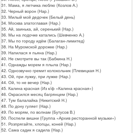
31. Мама, я летчика люблю (Козлов А.)
32. Черный ворон (Нар.)
33. Милый мой дедочек (Белый день)
34. Москва златоглавая (Нар.)
35. Ай, заинька, ай, серенький (Нар.)
36. Мы на лодочке катались (Шевченко А.)
37. Мы по городу идём (Балаган-лимитед)
38. На Муромской дорожке (Нар.)
39. Напилася я пьяна (Нар.)
40. Не смотрите вы так (Бабкина Н.)
41. Однажды морем я плыла (Нар.)
42. Однозвучно гремит колокольчик (Плевицкая Н.)
43. Ой, при лужку, при лужке (Нар.)
44. Ой, то не вечер (Нар.)
45. Калина красная (Из к/ф «Калина красная»)
46. Окрасился месяц багрянцем (Нар.)
47. Тум балалайка (Никитский Н.)
48. По дону гуляет (Нар.)
49. По морям, по волнам (Бутусов В.)
50. Поспели вишни (Группа «Архив ресторанной музыки»)
51. Розпрягайте, хлопцы, коней (Нар.)
52. Сама садик я садила (Нар.)