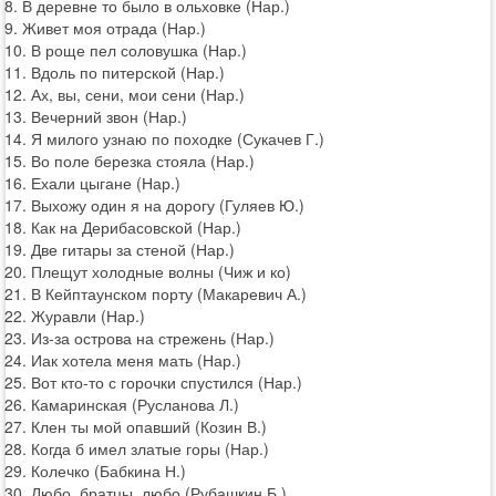
8. В деревне то было в ольховке (Нар.)
9. Живет моя отрада (Нар.)
10. В роще пел соловушка (Нар.)
11. Вдоль по питерской (Нар.)
12. Ах, вы, сени, мои сени (Нар.)
13. Вечерний звон (Нар.)
14. Я милого узнаю по походке (Сукачев Г.)
15. Во поле березка стояла (Нар.)
16. Ехали цыгане (Нар.)
17. Выхожу один я на дорогу (Гуляев Ю.)
18. Как на Дерибасовской (Нар.)
19. Две гитары за стеной (Нар.)
20. Плещут холодные волны (Чиж и ко)
21. В Кейптаунском порту (Макаревич А.)
22. Журавли (Нар.)
23. Из-за острова на стрежень (Нар.)
24. Иак хотела меня мать (Нар.)
25. Вот кто-то с горочки спустился (Нар.)
26. Камаринская (Русланова Л.)
27. Клен ты мой опавший (Козин В.)
28. Когда б имел златые горы (Нар.)
29. Колечко (Бабкина Н.)
30. Любо, братцы, любо (Рубашкин Б.)