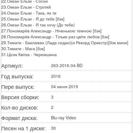
22.Океан Ельзи - Сосни
23.Океан Ельзи - Стріляй
24.Океан Ельзи - Така, як ти
25.Океан Ельзи - Я до тебе [бэк]
26.Океан Ельзи - Я так хочу (До тебе)
27.Пономарёв Александр - Ніченькою темною [бэк]
28.Пономарёв Александр - Тільки раз цвіте любов [бэк]
29.Тимати - Баклажан (Лада седан)(и Рекорд Оркестр)[бэк мини]
30.Тимати - Мага [бэк]
31.Цісик Квітка - Черемшина
Артикул:
263-2016-04-BD
Год выпуска:
2016
Пере выпуск:
04 июня 2019
Версия сборки:
3
Кол-во дисков:
2
Формат диска:
Blu-ray Video
Песен на 1 диске:
30