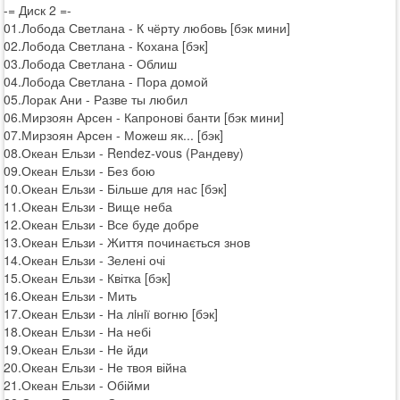
-= Диск 2 =-
01.Лобода Светлана - К чёрту любовь [бэк мини]
02.Лобода Светлана - Кохана [бэк]
03.Лобода Светлана - Облиш
04.Лобода Светлана - Пора домой
05.Лорак Ани - Разве ты любил
06.Мирзоян Арсен - Капронові банти [бэк мини]
07.Мирзоян Арсен - Можеш як... [бэк]
08.Океан Ельзи - Rendez-vous (Рандеву)
09.Океан Ельзи - Без бою
10.Океан Ельзи - Більше для нас [бэк]
11.Океан Ельзи - Вище неба
12.Океан Ельзи - Все буде добре
13.Океан Ельзи - Життя починається знов
14.Океан Ельзи - Зелені очі
15.Океан Ельзи - Квітка [бэк]
16.Океан Ельзи - Мить
17.Океан Ельзи - На лiнiї вогню [бэк]
18.Океан Ельзи - На небі
19.Океан Ельзи - Не йди
20.Океан Ельзи - Не твоя війна
21.Океан Ельзи - Обійми