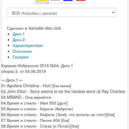
Сделано в: karaoke-disc.club
Диск 1
Диск 2
Характеристики
Описание
Галерея
Караоке Избранное 2016 №04. Диск 1
сборка 3. от 04.06.2019
-= Диск 1 =-
01.Aguilera Christina - Hurt [бэк мини]
02.John Elton - Sorry seems to be the hardest word (& Ray Charles)
03.MBAND - Она вернётся
04.Время и стекло - Имя 505 [дуэт]
05.Время и стекло - Кароче (#кАроче)
06.Время и стекло - Кафель (Знай, что ангелы не спят)[бэк]
07.Время и стекло - Песня 404 [бэк]
08.Время и стекло - Слеза (и Потап)[бэк]