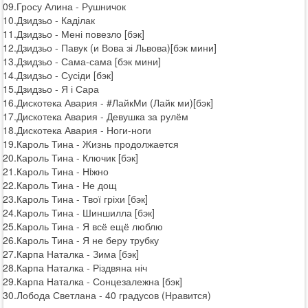
09.Гросу Алина - Рушничок
10.Дзидзьо - Каділак
11.Дзидзьо - Мені повезло [бэк]
12.Дзидзьо - Павук (и Вова зі Львова)[бэк мини]
13.Дзидзьо - Сама-сама [бэк мини]
14.Дзидзьо - Сусіди [бэк]
15.Дзидзьо - Я і Сара
16.Дискотека Авария - #ЛайкМи (Лайк ми)[бэк]
17.Дискотека Авария - Девушка за рулём
18.Дискотека Авария - Ноги-ноги
19.Кароль Тина - Жизнь продолжается
20.Кароль Тина - Ключик [бэк]
21.Кароль Тина - Нiжно
22.Кароль Тина - Не дощ
23.Кароль Тина - Твої гріхи [бэк]
24.Кароль Тина - Шиншилла [бэк]
25.Кароль Тина - Я всё ещё люблю
26.Кароль Тина - Я не беру трубку
27.Карпа Наталка - Зима [бэк]
28.Карпа Наталка - Різдвяна ніч
29.Карпа Наталка - Сонцезалежна [бэк]
30.Лобода Светлана - 40 градусов (Нравится)