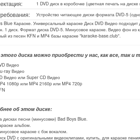
ектация:
1 DVD диск в коробочке (цветная печать на диске 
требования:
Устройство читающее диски формата DVD-5 (одн
s Blue Караоке. Универсальный караоке Диск DVD Видео подходит д
н. 1 диск. Формат диска DVD-5. Минусовое караоке. Видео фон из кл
ый из песен KFN и MP4 базы караоке "karaoke-base.club".
 этого диска можно приобрести у нас, как все, так и
VD Видео
lu-ray Видео
D Видео или Super CD Видео
P4 1080p или MP4 2160p или MP4 720p
FN
бнее об этом диске:
а дисках песни (минусовки) Bad Boys Blue.
араоке альбом.
инусовое караоке с бэк вокалом.
иск DVD с оригинальными видеоклипами, купить, для караоке пения