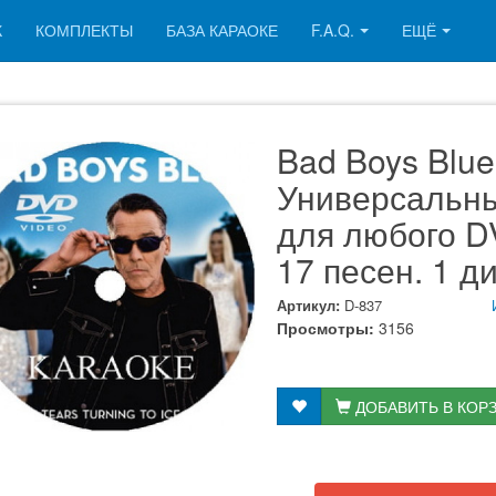
К
КОМПЛЕКТЫ
БАЗА КАРАОКЕ
F.A.Q.
ЕЩЁ
Bad Boys Blue
Универсальн
для любого DV
17 песен. 1 д
Артикул:
D-837
Просмотры:
3156
ДОБАВИТЬ В КОР