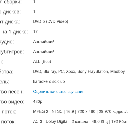
я сборки:
1
о дисков:
1
т диска:
DVD-5 (DVD Video)
 на 1 диске:
17
аудио:
Английский
субтитров:
Английский
н:
ALL (Все)
йства:
DVD, Blu-ray, PC, Xbox, Sony PlayStation, Madboy
ель:
karaoke-disc.club
тво песен:
Оценить качество звучания
тво видео:
480p
 поток:
MPEG 2 | NTSC | 16:9 | 720 x 480 | 29,970 кадров/с
 поток:
AC-3 | Dolby Digital | 2 канала | 48,0 КГц | 192 Кбит