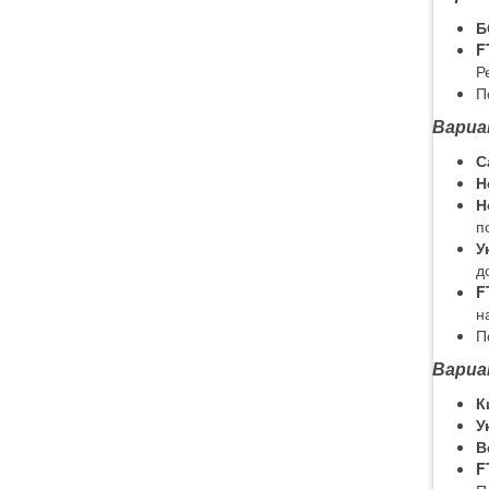
Б
F
Р
П
Вариа
С
Н
Н
п
У
д
F
н
П
Вариа
К
У
В
F