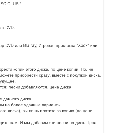
ISC.CLUB ".
ск DVD.
р DVD или Blu-ray, Игровая приставка "Xbox" или
ести копии этого диска, по цене копии. Но, не
 можете приобрести сразу, вместе с покупкой диска.
будущее.
тся: песни добавляются, цена диска
е данного диска.
ны на более удачные варианты.
го диска), вы лишь платите за копию (по цене
ите нам. И мы добавим эти песни на диск. Цена