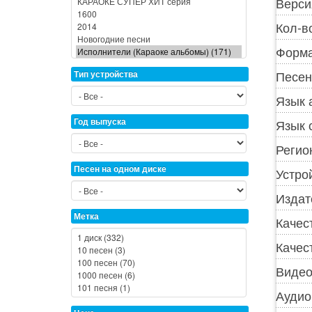
Верси
Кол-в
Форма
Песен
Тип устройства
Язык 
Год выпуска
Язык 
Регио
Песен на одном диске
Устро
Издат
Метка
Качес
Качес
Видео
Аудио