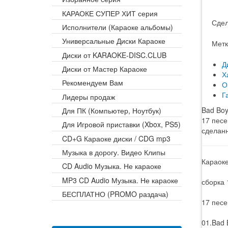
КАРАОКЕ СУПЕР ХИТ серия
Сдел
Исполнители (Караоке альбомы)
Универсальные Диски Караоке
Метк
Диски от KARAOKE-DISC.CLUB
Д
Диски от Мастер Караоке
Х
Рекомендуем Вам
О
Г
Лидеры продаж
Bad Boy
Для ПК (Компьютер, Ноутбук)
17 песе
Для Игровой приставки (Xbox, PS5)
сделанн
CD+G Караоке диски / CDG mp3
Музыка в дорогу. Видео Клипы
Караоке
CD Audio Музыка. Не караоке
MP3 CD Audio Музыка. Не караоке
сборка 
БЕСПЛАТНО (PROMO раздача)
17 песе
01.Bad 