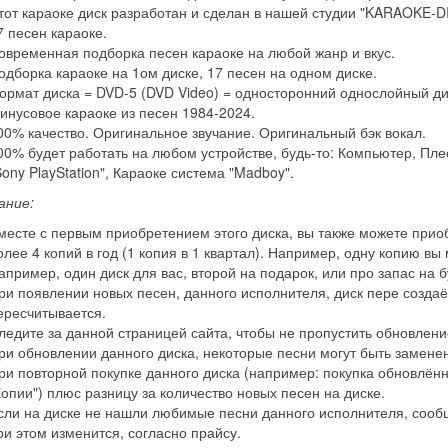
тот караоке диск разработан и сделан в нашей студии "KARAOKE-D
7 песен караоке.
овременная подборка песен караоке на любой жанр и вкус.
одборка караоке на 1ом диске, 17 песен на одном диске.
ормат диска = DVD-5 (DVD Video) = односторонний однослойный ди
инусовое караоке из песен 1984-2024.
00% качество. Оригинальное звучание. Оригинальный бэк вокал.
00% будет работать на любом устройстве, будь-то: Компьютер, Плее
Sony PlayStation", Караоке система "Madboy".
ание:
месте с первым приобретением этого диска, вы также можете приобр
олее 4 копий в год (1 копия в 1 квартал). Например, одну копию вы
апример, один диск для вас, второй на подарок, или про запас на 
ри появлении новых песен, данного исполнителя, диск пере создаё
ересчитывается.
ледите за данной страницей сайта, чтобы не пропустить обновлени
ри обновлении данного диска, некоторые песни могут быть замене
ри повторной покупке данного диска (например: покупка обновлённо
Копии") плюс разницу за количество новых песен на диске.
сли на диске не нашли любимые песни данного исполнителя, сообщ
ри этом изменится, согласно прайсу.