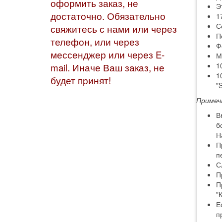
оформить заказ, не
Э
достаточно. Обязательно
1
С
свяжитесь с нами или через
П
телефон, или через
Ф
мессенджер или через E-
М
1
mail. Иначе Ваш заказ, не
1
будет принят!
"
Примеч
В
б
Н
П
п
С
П
П
"
Е
п