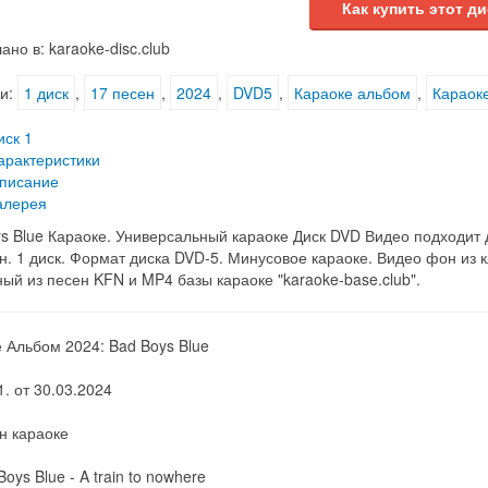
Как купить этот ди
ано в: karaoke-disc.club
и:
1 диск
,
17 песен
,
2024
,
DVD5
,
Караоке альбом
,
Караоке
иск 1
арактеристики
писание
алерея
s Blue Караоке. Универсальный караоке Диск DVD Видео подходит д
н. 1 диск. Формат диска DVD-5. Минусовое караоке. Видео фон из кл
ый из песен KFN и MP4 базы караоке "karaoke-base.club".
 Альбом 2024: Bad Boys Blue
1. от 30.03.2024
н караоке
Boys Blue - A train to nowhere