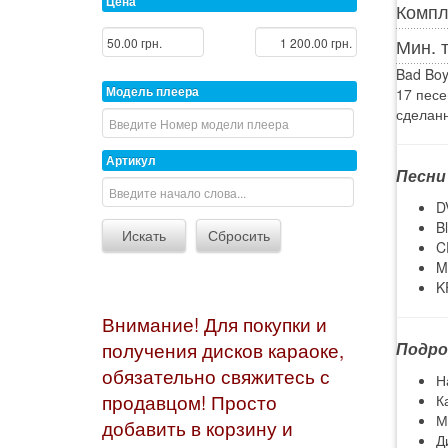
Цена
Компл
Мин. 
Bad Boy
Модель плеера
17 песе
сделанн
Артикул
Песни
D
B
C
M
K
Внимание! Для покупки и
Подро
получения дисков караоке,
обязательно свяжитесь с
Н
продавцом! Просто
К
М
добавить в корзину и
Д