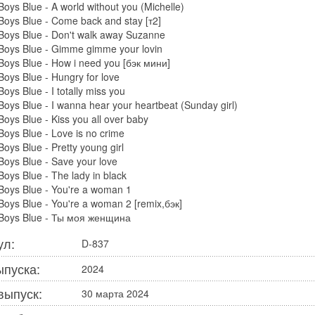
oys Blue - A world without you (Michelle)
Boys Blue - Come back and stay [т2]
Boys Blue - Don't walk away Suzanne
Boys Blue - Gimme gimme your lovin
Boys Blue - How i need you [бэк мини]
Boys Blue - Hungry for love
oys Blue - I totally miss you
oys Blue - I wanna hear your heartbeat (Sunday girl)
oys Blue - Kiss you all over baby
Boys Blue - Love is no crime
oys Blue - Pretty young girl
Boys Blue - Save your love
oys Blue - The lady in black
Boys Blue - You're a woman 1
Boys Blue - You're a woman 2 [remix,бэк]
Boys Blue - Ты моя женщина
ул:
D-837
ыпуска:
2024
выпуск:
30 марта 2024