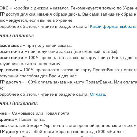
ОКС
= коробка с диском + каталог. Рекомендуется только по Украин
TP
доступ для скачивания образа диска. Вы сами запишите образ на
екомендуется, если вы не в Украине.
одробнее об этом, читайте в разделе сайта:
Какой формат выбрать
нты оплаты:
амовывоз
= при получении заказа.
овая почта
= при получении заказа (наложенный платёж).
овая почта
= 100% предоплата заказа на карту ПриватБанка для э
олучении только за пересылку.
кр. почта
= 100% предоплата заказа на карту ПриватБанка + оплат
оступным способом для Вас и для нас.
TP доступ
= 100% оплата заказа на карту ПриватБанка. Или оплат
ас.
одробнее об этом, читайте в разделе сайта:
Оплата
.
нты доставки:
иев
= Самовывоз или Новая почта.
краина
= Новая почта.
есь
остальной
мир
= Укр. почта с оговоренной ценностью и отсле
TP доступ
= с любой точки мира на скорости до 900 мБит\сек.