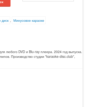
ск
 диск
,
Минусовое караоке
ля любого DVD и Blu-ray плеера. 2024 год выпуска.
ипов. Производство студии "karaoke-disc.club",