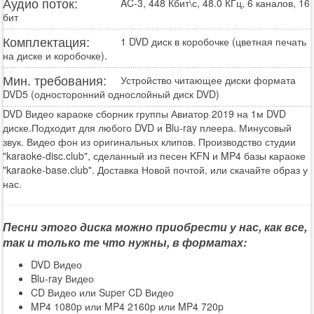
Аудио поток:
AC-3, 448 Кбит\с, 48.0 КГц, 6 каналов, 16
бит
Комплектация:
1 DVD диск в коробочке (цветная печать
на диске и коробочке).
Мин. требования:
Устройство читающее диски формата
DVD5 (односторонний однослойный диск DVD)
DVD Видео караоке сборник группы Авиатор 2019 на 1м DVD
диске.Подходит для любого DVD и Blu-ray плеера. Минусовый
звук. Видео фон из оригинальных клипов. Производство студии
"karaoke-disc.club", сделанный из песен KFN и MP4 базы караоке
"karaoke-base.club". Доставка Новой почтой, или скачайте образ у
нас.
Песни этого диска можно приобрести у нас, как все,
так и только те что нужны, в форматах:
DVD Видео
Blu-ray Видео
CD Видео или Super CD Видео
MP4 1080p или MP4 2160p или MP4 720p