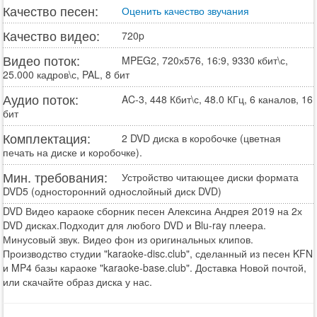
Качество песен:
Оценить качество звучания
Качество видео:
720p
Видео поток:
MPEG2, 720х576, 16:9, 9330 кбит\с,
25.000 кадров\с, PAL, 8 бит
Аудио поток:
AC-3, 448 Кбит\с, 48.0 КГц, 6 каналов, 16
бит
Комплектация:
2 DVD диска в коробочке (цветная
печать на диске и коробочке).
Мин. требования:
Устройство читающее диски формата
DVD5 (односторонний однослойный диск DVD)
DVD Видео караоке сборник песен Алексина Андрея 2019 на 2х
DVD дисках.Подходит для любого DVD и Blu-ray плеера.
Минусовый звук. Видео фон из оригинальных клипов.
Производство студии "karaoke-disc.club", сделанный из песен KFN
и MP4 базы караоке "karaoke-base.club". Доставка Новой почтой,
или скачайте образ диска у нас.