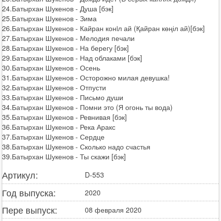
24.Батырхан Шукенов - Душа [бэк]
25.Батырхан Шукенов - Зима
26.Батырхан Шукенов - Кайран конiл ай (Қайран көңіл ай)[бэк]
27.Батырхан Шукенов - Мелодия печали
28.Батырхан Шукенов - На берегу [бэк]
29.Батырхан Шукенов - Над облаками [бэк]
30.Батырхан Шукенов - Осень
31.Батырхан Шукенов - Осторожно милая девушка!
32.Батырхан Шукенов - Отпусти
33.Батырхан Шукенов - Письмо души
34.Батырхан Шукенов - Помни это (Я огонь ты вода)
35.Батырхан Шукенов - Ревнивая [бэк]
36.Батырхан Шукенов - Река Аракс
37.Батырхан Шукенов - Сердце
38.Батырхан Шукенов - Сколько надо счастья
39.Батырхан Шукенов - Ты скажи [бэк]
Артикул:
D-553
Год выпуска:
2020
Пере выпуск:
08 февраля 2020