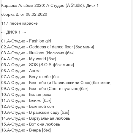
Караоке Альбом 2020: А-Студио (A'Studio). Диск 1
сборка 2. от 08.02.2020
117 песен караоке
-= ДИСК 1 =-
01.А-Студио - Fashion girl
02.А-Студио - Goddess of dance floor [бэк мини]
03.А-Студио - Illusions (Иллюзия)[бэк]
04.А-Студио - My world [бэк]
05.А-Студио - SOS (S.O.S.)[бэк мини]
06.А-Студио - Ангел
07.А-Студио - Бегу к тебе [бэк]
08.А-Студио - Без тебя (и Павлиашвили Сосо)[бэк мини]
09.А-Студио - Без тебя (Снег в пустыне)[бэк]
10.А-Студио - Белая река
11.А-Студио - Ближе [бэк]
12.А-Студио - Был мой сон
13.А-Студио - В райском саду [бэк]
14.А-Студио - Виртуальная любовь
15.А-Студио - Вот она любовь
16.А-Студио - Вчера [бэк]