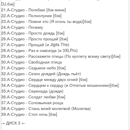
DJ,бэк]
21.А-Студио - Погибаю [бэк мини]
22.А-Студио - Полнолуние [бэк]
23.А-Студио - Помни это (Я огонь ты вода)[бэк]
24.А-Студио - Почему
25.А-Студио - Просто дождь [бэк]
26.А-Студио - Просто прощай [бэк]
27.А-Студио - Прощай (и Jigits The)
28.А-Студио - Раз и навсегда (и 3XLPro)
29.А-Студио - Расскажите птицы (По куплету всему свету)[бэк]
30.А-Студио - Свободная птица
31.А-Студио - Седьмое небо [бэк]
32.А-Студио - Сезон дождей (Дождь льёт)
33.А-Студио - Сердце между двух огней [бэк]
34.А-Студио - Сердцем к сердцу (и Отпетые мошенники)[бэк]
35.А-Студио - Серенада (дождя)
36.А-Студио - Солдат любви [бэк]
37.А-Студио - Соловьиная роща
38.А-Студио - Стань моей молитвой (Молитва)
39.А-Студио - Стоп ночь [бэк]
-= ДИСК 3 =-