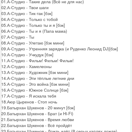
01.А-Студио - Такие дела (Всё не для нас)
02.А-Студио - Твои шаги
03.А-Студио - Тик-так [бэк]
04.А-Студио - Только с тобой
05.А-Студио - Только ты и я [бэк]
06.А-Студио - Ты и я (Папа мама)
07.А-Студио - Ты
08.А-Студио - Улетаю [бэк мини]
09.А-Студио - Утренняя зарядка (и Руденко Леонид DJ)[бэк]
10.А-Студио - Учкудук [бэк]
11.А-Студио - Фильм! Фильм! Фильм!
12.А-Студио - Хамелеоны
13.А-Студио - Художник [бэк мини]
14.А-Студио - Эти тёплые летние дни
15.А-Студио - Это война [бэк мини]
16.А-Студио - Южное Солнце [бэк]
17.А-Студио - Я искала тебя
18.Аюр Цыренов - Стоп ночь
19.Батырхан Шукенов - 20 минут [бэк]
20.Батырхан Шукенов - Брат (и Hi-Fi)
21.Батырхан Шукенов - Время любви
22.Батырхан Шукенов - Всё пройдёт
23.Батырхан Шукенов - Дождь идёт (В серых каплях дождя)