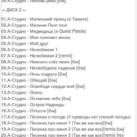
39.А-Студио - Любовь река [бэк]
-= ДИСК 2 =-
01.А-Студио - Маленький принц (и Тимати)
02.А-Студио - Мальчик Пинг понг
03.А-Студио - Медведица (и Quest Pistols)
04.А-Студио - Мне поможет весна
05.А-Студио - Мой друг
06.А-Студио - Нелюбимая 1
07.А-Студио - Нелюбимая 2 [remix]
08.А-Студио - Немного слёз твоих [бэк]
09.А-Студио - Несвободное падение [бэк]
10.А-Студио - Ночь подруга [бэк]
11.А-Студио - Обещай [бэк]
12.А-Студио - Освободи сердце моё [бэк]
13.А-Студио - Осень
14.А-Студио - Оставляю тебя [бэк]
15.А-Студио - Остров Надежды
16.А-Студио - Отпусти [бэк]
17.А-Студио - Песенка о погоде (У природы нет плохой погоды)
18.А-Студио - Песенка про меня 1 (Так же как все)[бэк]
19.А-Студио - Песенка про меня 2 (Так же как все)[remix,бэк]
20.А-Студио - Песенка про меня 3 (Так же как все)[remix Irex