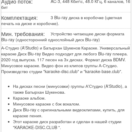
Аудио поток:
AC-3, 448 Кбит\с, 48.0 КГц, 6 каналов, 16
бит
Комплектация:
3 Blu-ray диска в коробочке (цветная
печать на диске и коробочке).
Мин. требования:
Устройство читающее диски формата
Blu-ray (односторонний однослойный диск Blu-ray)
А-Студио (A'Studio) и Батырхан Шукенов Караоке. Универсальный
караоке Диск Blu-ray Видео подходит для любого Blu-ray плеера.
2020 год выпуска. 117 песен на 3х дисках. Формат диска BDMV.
Минусовое караоке. Видео фон из клипов группы А-Студио.
Производство студии "karaoke-disc.club" и "karaoke-base.club".
На дисках песни (минусовки) группы А'Студио (A'Studio), а
также Батырхан Шукенова.
Караоке альбом.
Минусовое караоке с бэк вокалом.
Диск Blu-ray с оригинальными видеоклипами, купить, для
караоке пения.
Этот караоке диск разработан и сделан в нашей студии
"KARAOKE-DISC.CLUB ".