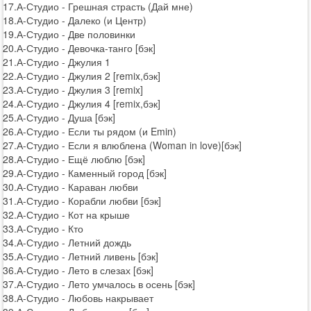
17.А-Студио - Грешная страсть (Дай мне)
18.А-Студио - Далеко (и Центр)
19.А-Студио - Две половинки
20.А-Студио - Девочка-танго [бэк]
21.А-Студио - Джулия 1
22.А-Студио - Джулия 2 [remix,бэк]
23.А-Студио - Джулия 3 [remix]
24.А-Студио - Джулия 4 [remix,бэк]
25.А-Студио - Душа [бэк]
26.А-Студио - Если ты рядом (и Emin)
27.А-Студио - Если я влюблена (Woman in love)[бэк]
28.А-Студио - Ещё люблю [бэк]
29.А-Студио - Каменный город [бэк]
30.А-Студио - Караван любви
31.А-Студио - Корабли любви [бэк]
32.А-Студио - Кот на крыше
33.А-Студио - Кто
34.А-Студио - Летний дождь
35.А-Студио - Летний ливень [бэк]
36.А-Студио - Лето в слезах [бэк]
37.А-Студио - Лето умчалось в осень [бэк]
38.А-Студио - Любовь накрывает