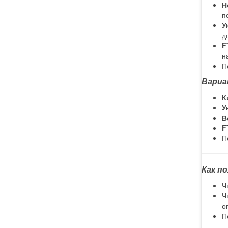
Н
п
У
д
F
н
П
Вариа
К
У
В
F
П
Как п
Ч
Ч
о
П