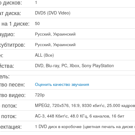
о дисков:
1
т диска:
DVD5 (DVD Video)
 на 1 диске:
50
аудио:
Русский, Украинский
субтитров:
Русский, Украинский
н:
ALL (Все)
йства:
DVD, Blu-ray, PC, Xbox, Sony PlayStation
ель:
тво песен:
Оценить качество звучания
тво видео:
720p
 поток:
MPEG2, 720х576, 16:9, 9330 кбит\с, 25.000 кадров\
 поток:
AC-3, 448 Кбит\с, 48.0 КГц, 6 каналов, 16 бит
ектация:
1 DVD диск в коробочке (цветная печать на диске 