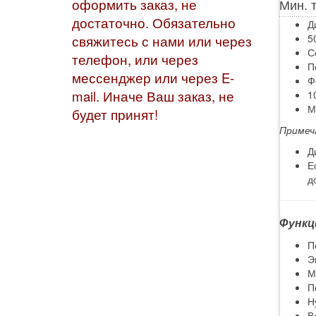
Мин. 
оформить заказ, не
достаточно. Обязательно
Д
5
свяжитесь с нами или через
С
телефон, или через
П
мессенджер или через E-
Ф
mail. Иначе Ваш заказ, не
1
М
будет принят!
Примеч
Д
Е
д
Функц
П
Э
М
П
Н
В