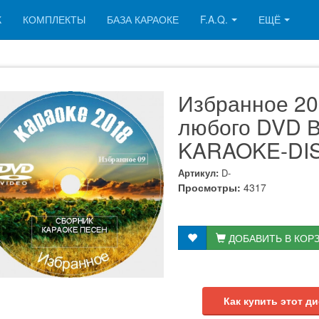
К
КОМПЛЕКТЫ
БАЗА КАРАОКЕ
F.A.Q.
ЕЩЁ
Избранное 20
любого DVD В
KARAOKE-DI
Артикул:
D-
Просмотры:
4317
ДОБАВИТЬ В КОР
Как купить этот ди