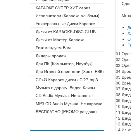
Сдел
КАРАОКЕ СУПЕР ХИТ серия
Метк
Исполнители (Караоке альбомы)
Универсальные Диски Караоке
Д
Диски от KARAOKE-DISC.CLUB
Х
О
Диски от Мастер Караоке
Г
Рекомендуем Вам
01.Open
Лидеры продаж
02.Open
Для ПК (Компьютер, Ноутбук)
03.Open
04.Врем
Для Игровой приставки (Xbox, PS5)
05.Врем
CD+G Караоке диски / CDG mp3
06.Врем
Музыка в дорогу. Видео Клипы
07.Дзид
08.Дзид
CD Audio Музыка. Не караоке
09.Дзид
MP3 CD Audio Музыка. Не караоке
10.Дзидз
БЕСПЛАТНО (PROMO раздача)
11.Дзид
12.Дзид
13.Дзид
14.Из м