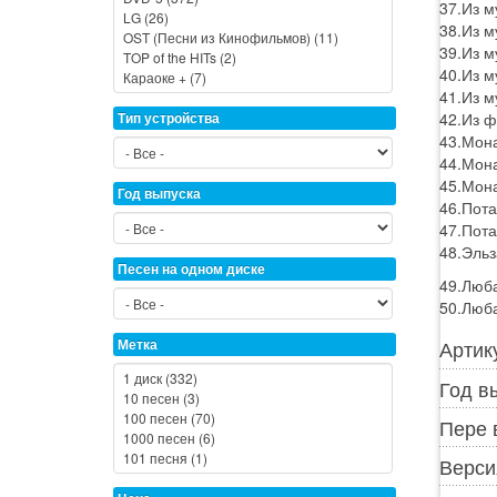
37.Из м
38.Из м
39.Из м
40.Из м
41.Из м
42.Из ф
Тип устройства
43.Мона
44.Мона
45.Мона
Год выпуска
46.Пота
47.Пота
48.Эльз
Песен на одном диске
49.Люб
50.Люб
Артик
Метка
Год в
Пере 
Верси