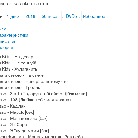
ано в: karaoke-disc.club
и:
1 диск
,
2018
,
50 песен
,
DVD5
,
Избранное
иск 1
арактеристики
писание
алерея
 Kids - На десерт
 Kids - Не танцуй!
 Kids - Хулиганить
я и стекло - На стиле
я и стекло - Наверно, потому что
я и стекло - Тролль
зьо - 3 в 1 (Подарую тобі айфон)[бэк мини]
зьо - 108 (Люблю тебе моя кохана)
зьо - Каділак
ьо - Марсiк [бэк]
зьо - Мені повезло [бэк]
зьо - Я і Сара
зьо - Я їду до мами [бэк]
ультфильма - Маша и медведь. Зов неба