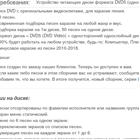
требования:
Устройство читающее диски формата DVD5 (одно
иск DVD с оригинальными видеоклипами, для караоке пения.
0 песен.
овременная подборка песен караоке на любой жанр и вкус.
одборка караоке на 1м диске, 50 песен на одном диске.
ормат диска = DVD5 (DVD Video) = односторонний однослойный ди
00% будет работать на любом устройстве, будь-то: Компьютер, Плеер
инусовое караоке из песен 2010-2018.
ание:
иск создан по заказу наших Клиентов. Теперь он доступен и вам.
сли какие либо песни в этом сборнике вас не устраивают, сообщите
обавим те, что вы хотите. В итоге получится, новый сборник, серии
ии на диске:
есни отсортированы по фамилии исполнителя или названию групп
кран меню статический.
еню по 6 песен на одном экране.
ереключение экранов со списком песен.
умерация песен на каждом экране от 1 до 6.
озможность запуска песни в пределах одного экрана меню, нажатием