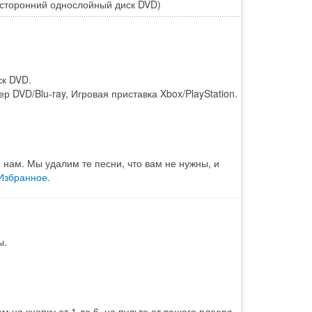
сторонний однослойный диск DVD)
ск DVD.
 DVD/Blu-ray, Игровая приставка Xbox/PlayStation.
 нам. Мы удалим те песни, что вам не нужны, и
Избранное
.
ы.
 на кнопку от 1 до 6, на пульте от вашего плеера.