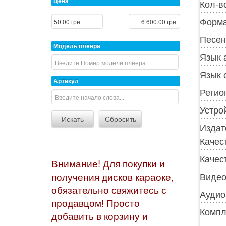
Цена
Кол-в
Форма
Песен
Модель плеера
Язык 
Язык 
Артикул
Регио
Устро
Издат
Качес
Качес
Внимание! Для покупки и
Видео
получения дисков караоке,
обязательно свяжитесь с
Аудио
продавцом! Просто
Компл
добавить в корзину и