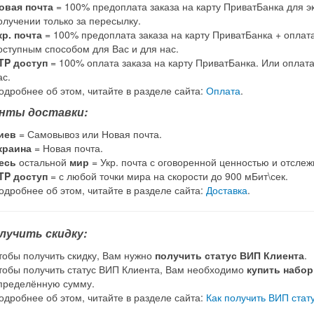
овая почта
= 100% предоплата заказа на карту ПриватБанка для э
олучении только за пересылку.
кр. почта
= 100% предоплата заказа на карту ПриватБанка + оплат
оступным способом для Вас и для нас.
TP доступ
= 100% оплата заказа на карту ПриватБанка. Или оплат
ас.
одробнее об этом, читайте в разделе сайта:
Оплата
.
нты доставки:
иев
= Самовывоз или Новая почта.
краина
= Новая почта.
есь
остальной
мир
= Укр. почта с оговоренной ценностью и отсле
TP доступ
= с любой точки мира на скорости до 900 мБит\сек.
одробнее об этом, читайте в разделе сайта:
Доставка
.
олучить скидку:
тобы получить скидку, Вам нужно
получить статус ВИП Клиента
.
тобы получить статус ВИП Клиента, Вам необходимо
купить набо
пределённую сумму.
одробнее об этом, читайте в разделе сайта:
Как получить ВИП стат