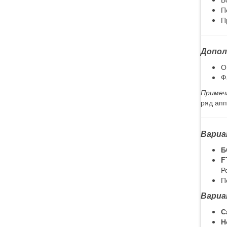
П
П
Допол
О
Ф
Примеч
ряд апп
Вариа
Б
F
Р
П
Вариа
С
Н