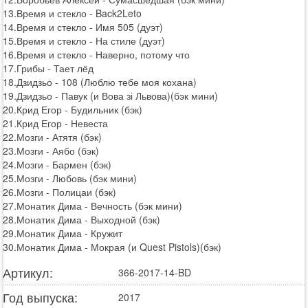
13.Время и стекло - Back2Leto
14.Время и стекло - Имя 505 (дуэт)
15.Время и стекло - На стиле (дуэт)
16.Время и стекло - Наверно, потому что
17.Грибы - Тает лёд
18.Дзидзьо - 108 (Люблю тебе моя кохана)
19.Дзидзьо - Павук (и Вова зі Львова)(бэк мини)
20.Крид Егор - Будильник (бэк)
21.Крид Егор - Невеста
22.Мозги - Атятя (бэк)
23.Мозги - Аябо (бэк)
24.Мозги - Бармен (бэк)
25.Мозги - Любовь (бэк мини)
26.Мозги - Полицаи (бэк)
27.Монатик Дима - Вечность (бэк мини)
28.Монатик Дима - Выходной (бэк)
29.Монатик Дима - Кружит
30.Монатик Дима - Мокрая (и Quest Pistols)(бэк)
Артикул:
366-2017-14-BD
Год выпуска:
2017