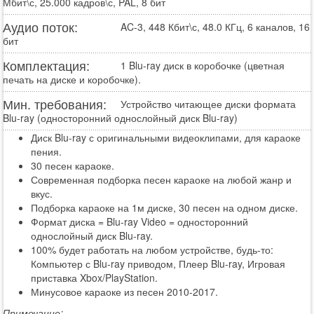
Мбит\с, 25.000 кадров\с, PAL, 8 бит
Аудио поток:
AC-3, 448 Кбит\с, 48.0 КГц, 6 каналов, 16
бит
Комплектация:
1 Blu-ray диск в коробочке (цветная
печать на диске и коробочке).
Мин. требования:
Устройство читающее диски формата
Blu-ray (односторонний однослойный диск Blu-ray)
Диск Blu-ray с оригинальными видеоклипами, для караоке
пения.
30 песен караоке.
Современная подборка песен караоке на любой жанр и
вкус.
Подборка караоке на 1м диске, 30 песен на одном диске.
Формат диска = Blu-ray Video = односторонний
однослойный диск Blu-ray.
100% будет работать на любом устройстве, будь-то:
Компьютер с Blu-ray приводом, Плеер Blu-ray, Игровая
приставка Xbox/PlayStation.
Минусовое караоке из песен 2010-2017.
Примечание: