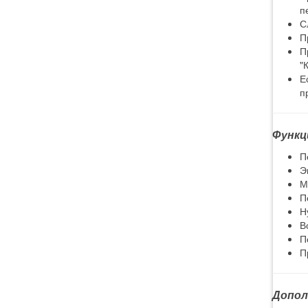
п
С
П
П
"
Е
п
Функц
П
Э
М
П
Н
В
П
П
Допол