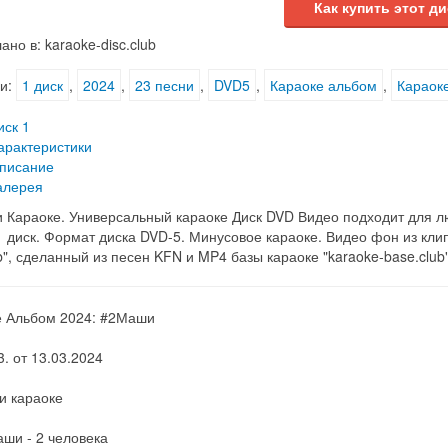
Как купить этот ди
ано в: karaoke-disc.club
и:
1 диск
,
2024
,
23 песни
,
DVD5
,
Караоке альбом
,
Караоке
иск 1
арактеристики
писание
алерея
Караоке. Универсальный караоке Диск DVD Видео подходит для люб
1 диск. Формат диска DVD-5. Минусовое караоке. Видео фон из кли
ub", сделанный из песен KFN и MP4 базы караоке "karaoke-base.club"
е Альбом 2024: #2Маши
3. от 13.03.2024
и караоке
ши - 2 человека