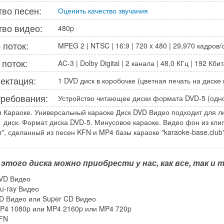
тво песен:
Оценить качество звучания
тво видео:
480p
 поток:
MPEG 2 | NTSC | 16:9 | 720 x 480 | 29,970 кадров/с
 поток:
AC-3 | Dolby Digital | 2 канала | 48,0 КГц | 192 Кбит
ектация:
1 DVD диск в коробочке (цветная печать на диске 
требования:
Устройство читающее диски формата DVD-5 (одн
Караоке. Универсальный караоке Диск DVD Видео подходит для люб
1 диск. Формат диска DVD-5. Минусовое караоке. Видео фон из кли
ub", сделанный из песен KFN и MP4 базы караоке "karaoke-base.club"
 этого диска можно приобрести у нас, как все, так и
VD Видео
lu-ray Видео
D Видео или Super CD Видео
P4 1080p или MP4 2160p или MP4 720p
FN