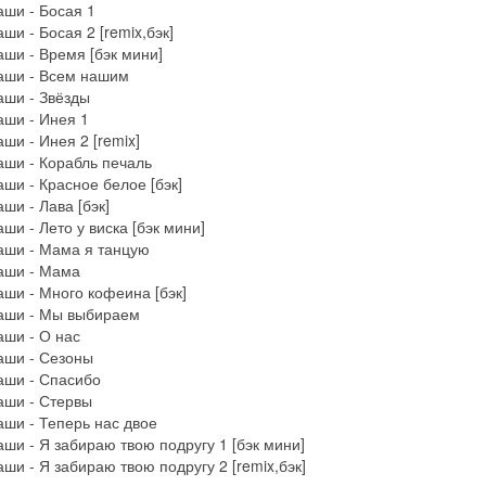
ши - Босая 1
ши - Босая 2 [remix,бэк]
ши - Время [бэк мини]
аши - Всем нашим
аши - Звёзды
аши - Инея 1
ши - Инея 2 [remix]
ши - Корабль печаль
ши - Красное белое [бэк]
ши - Лава [бэк]
ши - Лето у виска [бэк мини]
аши - Мама я танцую
аши - Мама
ши - Много кофеина [бэк]
аши - Мы выбираем
ши - О нас
аши - Сезоны
аши - Спасибо
аши - Стервы
ши - Теперь нас двое
ши - Я забираю твою подругу 1 [бэк мини]
ши - Я забираю твою подругу 2 [remix,бэк]