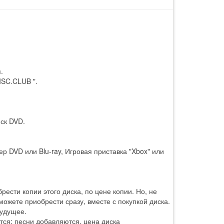
.
ISC.CLUB ".
ск DVD.
р DVD или Blu-ray, Игровая приставка "Xbox" или
ести копии этого диска, по цене копии. Но, не
 можете приобрести сразу, вместе с покупкой диска.
будущее.
тся: песни добавляются, цена диска