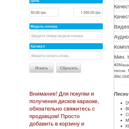
Цена
Качес
Качес
Видео
Модель плеера
Аудио
Компл
Артикул
Мин. 
#2Маши 
песни. 
disc.cl
Внимание! Для покупки и
Песни
получения дисков караоке,
D
обязательно свяжитесь с
B
C
продавцом! Просто
M
добавить в корзину и
K