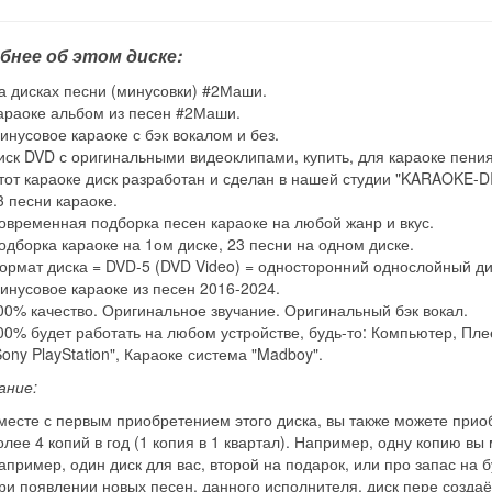
бнее об этом диске:
а дисках песни (минусовки) #2Маши.
араоке альбом из песен #2Маши.
инусовое караоке с бэк вокалом и без.
иск DVD с оригинальными видеоклипами, купить, для караоке пения
тот караоке диск разработан и сделан в нашей студии "KARAOKE-D
3 песни караоке.
овременная подборка песен караоке на любой жанр и вкус.
одборка караоке на 1ом диске, 23 песни на одном диске.
ормат диска = DVD-5 (DVD Video) = односторонний однослойный ди
инусовое караоке из песен 2016-2024.
00% качество. Оригинальное звучание. Оригинальный бэк вокал.
00% будет работать на любом устройстве, будь-то: Компьютер, Плее
Sony PlayStation", Караоке система "Madboy".
ание:
месте с первым приобретением этого диска, вы также можете приобр
олее 4 копий в год (1 копия в 1 квартал). Например, одну копию вы
апример, один диск для вас, второй на подарок, или про запас на 
ри появлении новых песен, данного исполнителя, диск пере создаё