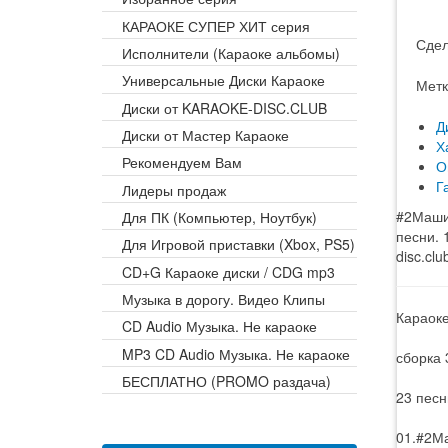
КАРАОКЕ СУПЕР ХИТ серия
Сдел
Исполнители (Караоке альбомы)
Универсальные Диски Караоке
Метк
Диски от KARAOKE-DISC.CLUB
Д
Диски от Мастер Караоке
Х
Рекомендуем Вам
О
Г
Лидеры продаж
#2Маши 
Для ПК (Компьютер, Ноутбук)
песни. 
Для Игровой приставки (Xbox, PS5)
disc.cl
CD+G Караоке диски / CDG mp3
Музыка в дорогу. Видео Клипы
Караок
CD Audio Музыка. Не караоке
MP3 CD Audio Музыка. Не караоке
сборка 
БЕСПЛАТНО (PROMO раздача)
23 песн
01.#2Ма