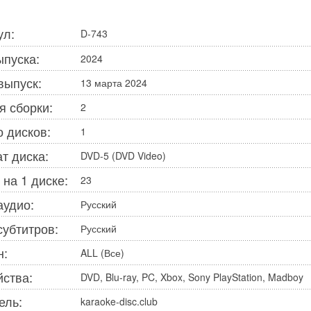
ул:
D-743
ыпуска:
2024
выпуск:
13 марта 2024
я сборки:
2
о дисков:
1
т диска:
DVD-5 (DVD Video)
 на 1 диске:
23
аудио:
Русский
субтитров:
Русский
н:
ALL (Все)
йства:
DVD, Blu-ray, PC, Xbox, Sony PlayStation, Madboy
ель:
karaoke-disc.club