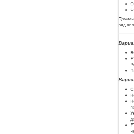
О
Ф
Примеч
ряд апп
Вариа
Б
F
Р
П
Вариа
С
Н
Н
п
У
д
F
н