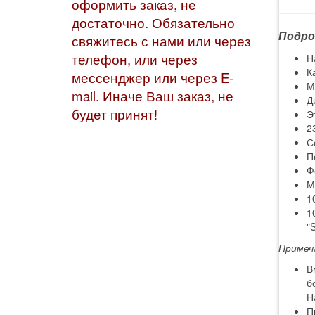
оформить заказ, не
достаточно. Обязательно
Подро
свяжитесь с нами или через
телефон, или через
Н
К
мессенджер или через E-
М
mail. Иначе Ваш заказ, не
Д
будет принят!
Э
2
С
П
Ф
М
1
1
"
Примеч
В
б
Н
П