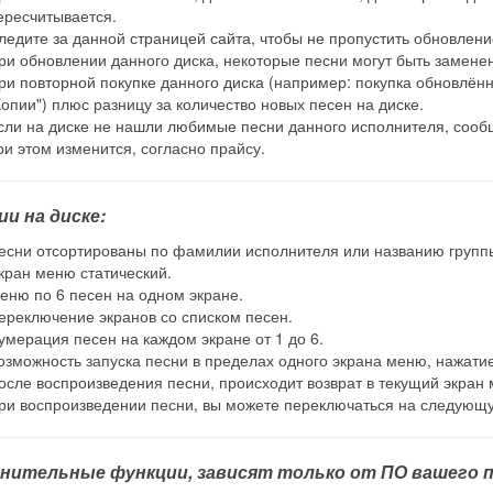
ересчитывается.
ледите за данной страницей сайта, чтобы не пропустить обновлени
ри обновлении данного диска, некоторые песни могут быть замене
ри повторной покупке данного диска (например: покупка обновлённо
Копии") плюс разницу за количество новых песен на диске.
сли на диске не нашли любимые песни данного исполнителя, сообщ
ри этом изменится, согласно прайсу.
ии на диске:
есни отсортированы по фамилии исполнителя или названию групп
кран меню статический.
еню по 6 песен на одном экране.
ереключение экранов со списком песен.
умерация песен на каждом экране от 1 до 6.
озможность запуска песни в пределах одного экрана меню, нажатием
осле воспроизведения песни, происходит возврат в текущий экран
ри воспроизведении песни, вы можете переключаться на следую
нительные функции, зависят только от ПО вашего п