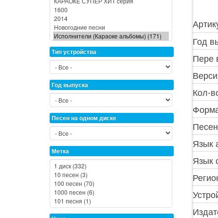
Артик
Год в
Тип устройства
Пере 
Верси
Год выпуска
Кол-в
Форма
Песен на одном диске
Песен
Язык 
Метка
Язык 
Регио
Устро
Издат