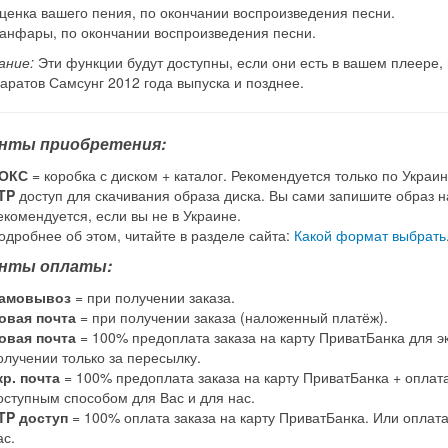
ценка вашего пения, по окончании воспроизведения песни.
анфары, по окончании воспроизведения песни.
ание:
Эти функции будут доступны, если они есть в вашем плеере,
аратов Самсунг 2012 года выпуска и позднее.
нты приобретения:
ОКС
= коробка с диском + каталог. Рекомендуется только по Украин
TP
доступ для скачивания образа диска. Вы сами запишите образ на
екомендуется, если вы не в Украине.
одробнее об этом, читайте в разделе сайта:
Какой формат выбрать
нты оплаты:
амовывоз
= при получении заказа.
овая почта
= при получении заказа (наложенный платёж).
овая почта
= 100% предоплата заказа на карту ПриватБанка для э
олучении только за пересылку.
кр. почта
= 100% предоплата заказа на карту ПриватБанка + оплат
оступным способом для Вас и для нас.
TP доступ
= 100% оплата заказа на карту ПриватБанка. Или оплат
ас.