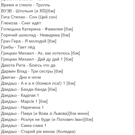
Время и стекло - Тролль
ВУЗВ - Штольня (и XS)[бэк]
Гига Степан - Сон (Цей сон)
Глюкоза - Снег идёт
Голицына Катерина - Фамилия [бэк]
Горячий шоколад - Невидима [бэк]
Грач Гера - Я молодой [бэк]
Грибы - Тает лёд
Грицкан Михаил - Ах, как хотелось [бэк]
Грицкан Михаил - Дай ду дай 1 [бэк]
Дакота Рита - Боюсь что да
Дарвин Влад - Три сестры [бэк]
Джиган - Дни и ночи
Дзидзьо - А я а я (боявся пса!) 1 [бэк]
Дзидзьо - Банда-банда [бэк]
Дзидзьо - Каділак 1
Дзидзьо - Марсiк 1 [бэк]
Дзидзьо - Наречена 1
Дзидзьо - Павук (и Вова зі Львова)[бэк мини]
Дзидзьо - Розлук не буде (и Попович Іван)[бэк]
Дзидзьо - Сама-сама 1
Дзидзьо - Старий рік минає (Колядка)