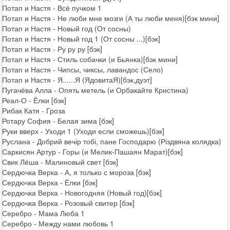
Потап и Настя - Всё пучком 1
Потап и Настя - Не люби мне мозги (А ты люби меня)[бэк мини]
Потап и Настя - Новый год (От сосны)
Потап и Настя - Новый год 1 (От сосны ...)[бэк]
Потап и Настя - Ру ру ру [бэк]
Потап и Настя - Стиль собачки (и Бьянка)[бэк мини]
Потап и Настя - Чипсы, чиксы, лавандос (Село)
Потап и Настя - Я......Я (ЯдовитаЯ)[бэк,дуэт]
Пугачёва Алла - Опять метель (и Орбакайте Кристина)
Реал-О - Ёлки [бэк]
Рибак Катя - Гроза
Ротару София - Белая зима [бэк]
Руки вверх - Уходи 1 (Уходи если сможешь)[бэк]
Руслана - Добрий вечір тобі, пане Господарю (Різдвяна колядка)
Саркисян Артур - Горы (и Мелик-Пашаян Марат)[бэк]
Свик Лёша - Малиновый свет [бэк]
Сердючка Верка - А, я только с мороза [бэк]
Сердючка Верка - Ёлки [бэк]
Сердючка Верка - Новогодняя (Новый год)[бэк]
Сердючка Верка - Розовый свитер [бэк]
Серебро - Мама Люба 1
Серебро - Между нами любовь 1