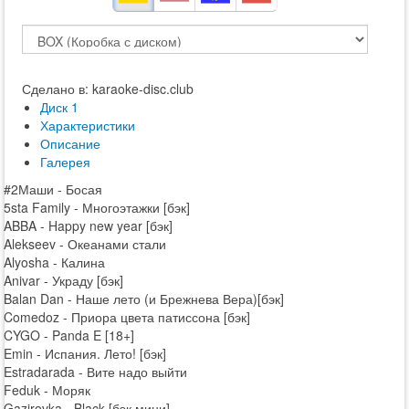
Сделано в: karaoke-disc.club
Диск 1
Характеристики
Описание
Галерея
#2Маши - Босая
5sta Family - Многоэтажки [бэк]
ABBA - Happy new year [бэк]
Alekseev - Океанами стали
Alyosha - Калина
Anivar - Украду [бэк]
Balan Dan - Наше лето (и Брежнева Вера)[бэк]
Comedoz - Приора цвета патиссона [бэк]
CYGO - Panda E [18+]
Emin - Испания. Лето! [бэк]
Estradarada - Вите надо выйти
Feduk - Моряк
Gazirovka - Black [бэк мини]