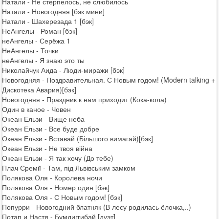
Натали - Не стерпелось, не слюбилось
Натали - Новогодняя [бэк мини]
Натали - Шахерезада 1 [бэк]
НеАнгелы - Роман [бэк]
неАнгелы - Серёжа 1
НеАнгелы - Точки
неАнгелы - Я знаю это ты
Николайчук Аида - Люди-миражи [бэк]
Новогодняя - Поздравительная. С Новым годом! (Modern talking +
Дискотека Авария)[бэк]
Новогодняя - Праздник к нам приходит (Кока-кола)
Один в каное - Човен
Океан Ельзи - Вище неба
Океан Ельзи - Все буде добре
Океан Ельзи - Вставай (Більшого вимагай)[бэк]
Океан Ельзи - Не твоя війна
Океан Ельзи - Я так хочу (До тебе)
Плач Єремії - Там, під Львівським замком
Полякова Оля - Королева ночи
Полякова Оля - Номер один [бэк]
Полякова Оля - С Новым годом! [бэк]
Попурри - Новогодний блатняк (В лесу родилась ёлочка,..)
Потап и Настя - Бумдиггибай [дуэт]