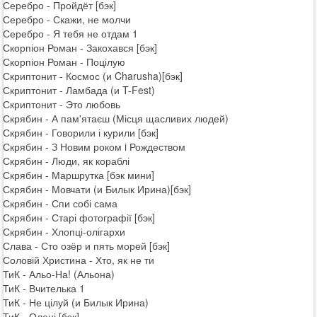
Серебро - Пройдёт [бэк]
Серебро - Скажи, не молчи
Серебро - Я тебя не отдам 1
Скорпіон Роман - Закохався [бэк]
Скорпіон Роман - Поцілую
Скриптонит - Космос (и Charusha)[бэк]
Скриптонит - Ламбада (и T-Fest)
Скриптонит - Это любовь
Скрябин - А пам'ятаєш (Місця щасливих людей)
Скрябин - Говорили і курили [бэк]
Скрябин - З Новим роком i Рождеством
Скрябин - Люди, як кораблі
Скрябин - Маршрутка [бэк мини]
Скрябин - Мовчати (и Билык Ирина)[бэк]
Скрябин - Спи собі сама
Скрябин - Старі фотографії [бэк]
Скрябин - Хлопці-олігархи
Слава - Сто озёр и пять морей [бэк]
Соловій Христина - Хто, як не ти
ТиК - Альо-На! (Альона)
ТиК - Вчителька 1
ТиК - Не цілуй (и Билык Ирина)
ТиК - Олені [бэк]