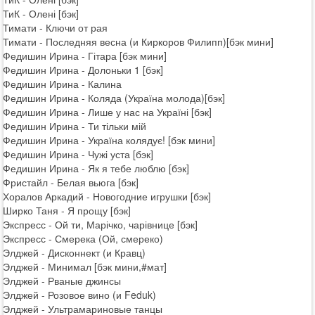
ТиК - Олені [бэк]
Тимати - Ключи от рая
Тимати - Последняя весна (и Киркоров Филипп)[бэк мини]
Федишин Ирина - Гітара [бэк мини]
Федишин Ирина - Долоньки 1 [бэк]
Федишин Ирина - Калина
Федишин Ирина - Коляда (Україна молода)[бэк]
Федишин Ирина - Лише у нас на Україні [бэк]
Федишин Ирина - Ти тільки мій
Федишин Ирина - Україна колядує! [бэк мини]
Федишин Ирина - Чужі уста [бэк]
Федишин Ирина - Як я тебе люблю [бэк]
Фристайл - Белая вьюга [бэк]
Хоралов Аркадий - Новогодние игрушки [бэк]
Ширко Таня - Я прощу [бэк]
Экспресс - Ой ти, Марічко, чарівнице [бэк]
Экспресс - Смерека (Ой, смереко)
Элджей - Дисконнект (и Кравц)
Элджей - Минимал [бэк мини,#мат]
Элджей - Рваные джинсы
Элджей - Розовое вино (и Feduk)
Элджей - Ультрамариновые танцы