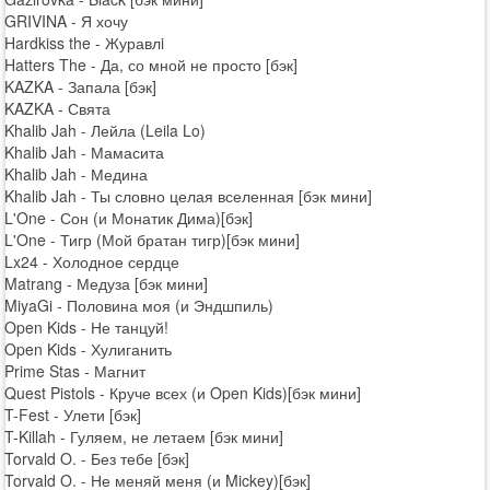
GRIVINA - Я хочу
Hardkiss the - Журавлi
Hatters The - Да, со мной не просто [бэк]
KAZKA - Запала [бэк]
KAZKA - Свята
Khalib Jah - Лейла (Leila Lo)
Khalib Jah - Мамасита
Khalib Jah - Медина
Khalib Jah - Ты словно целая вселенная [бэк мини]
L'One - Сон (и Монатик Дима)[бэк]
L'One - Тигр (Мой братан тигр)[бэк мини]
Lx24 - Холодное сердце
Matrang - Медуза [бэк мини]
MiyaGi - Половина моя (и Эндшпиль)
Open Kids - Не танцуй!
Open Kids - Хулиганить
Prime Stas - Магнит
Quest Pistols - Круче всех (и Open Kids)[бэк мини]
T-Fest - Улети [бэк]
T-Killah - Гуляем, не летаем [бэк мини]
Torvald O. - Без тебе [бэк]
Torvald O. - Не меняй меня (и Mickey)[бэк]