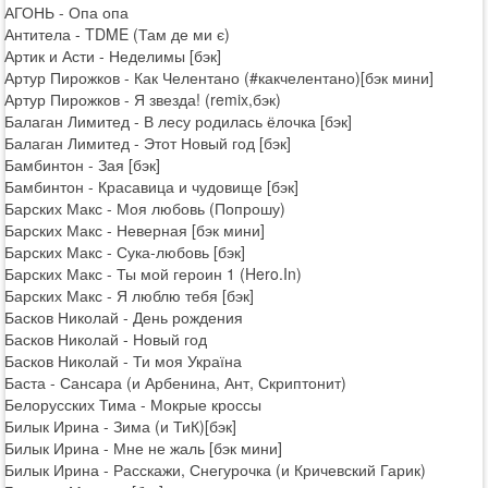
АГОНЬ - Опа опа
Антитела - TDME (Там де ми є)
Артик и Асти - Неделимы [бэк]
Артур Пирожков - Как Челентано (#какчелентано)[бэк мини]
Артур Пирожков - Я звезда! (remix,бэк)
Балаган Лимитед - В лесу родилась ёлочка [бэк]
Балаган Лимитед - Этот Новый год [бэк]
Бамбинтон - Зая [бэк]
Бамбинтон - Красавица и чудовище [бэк]
Барских Макс - Моя любовь (Попрошу)
Барских Макс - Неверная [бэк мини]
Барских Макс - Сука-любовь [бэк]
Барских Макс - Ты мой героин 1 (Hero.In)
Барских Макс - Я люблю тебя [бэк]
Басков Николай - День рождения
Басков Николай - Новый год
Басков Николай - Ти моя Україна
Баста - Сансара (и Арбенина, Ант, Скриптонит)
Белорусских Тима - Мокрые кроссы
Билык Ирина - Зима (и ТиК)[бэк]
Билык Ирина - Мне не жаль [бэк мини]
Билык Ирина - Расскажи, Снегурочка (и Кричевский Гарик)