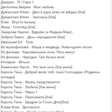
Дзидзьо - Я і Сара 1
Дискотека Авария - Моя любовь
Думанская Юлия - Двічі в одну річку не війдеш [бэк]
Думанская Юлия - Закохана [бэк]
Ёлка - Впусти музыку
Жека - Гололёд [бэк]
Закирова Наргиз - Вдвоём (и Фадеев Макс)
Зибров Павел - День народження [бэк]
Иванушки Int - Тучи
Из мультфильма - Маша и медведь. Новогодняя песня
Из фильма - Карнавальная ночь. Пять минут
Из фильма - Чародеи. Три белых коня
Иллария - Вiльна
Каменских Настя - Это моя ночь [бэк мини]
Кароль Тина - Добрий вечір тобі, пане Господарю (Різдвяна
колядка)
Кароль Тина - Жизнь продолжается
Кароль Тина - Любила [бэк мини]
Кароль Тина - Нiжно 1
Кароль Тина - Перечекати [бэк]
Кароль Тина - Щедрик (и Голос.Діти)[бэк]
Клава Кока - Деспасито
Клявер Денис - Необыкновенная [бэк]