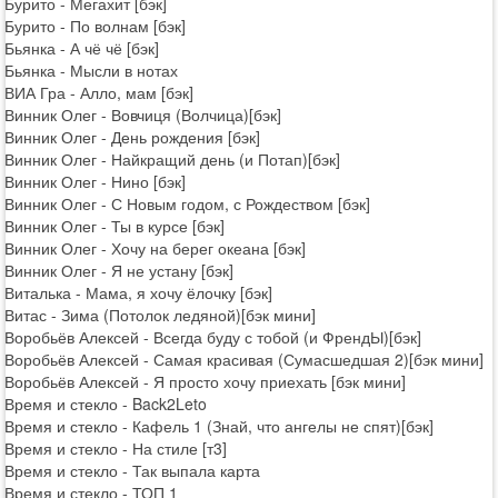
Бурито - Мегахит [бэк]
Бурито - По волнам [бэк]
Бьянка - А чё чё [бэк]
Бьянка - Мысли в нотах
ВИА Гра - Алло, мам [бэк]
Винник Олег - Вовчиця (Волчица)[бэк]
Винник Олег - День рождения [бэк]
Винник Олег - Найкращий день (и Потап)[бэк]
Винник Олег - Нино [бэк]
Винник Олег - С Новым годом, с Рождеством [бэк]
Винник Олег - Ты в курсе [бэк]
Винник Олег - Хочу на берег океана [бэк]
Винник Олег - Я не устану [бэк]
Виталька - Мама, я хочу ёлочку [бэк]
Витас - Зима (Потолок ледяной)[бэк мини]
Воробьёв Алексей - Всегда буду с тобой (и ФрендЫ)[бэк]
Воробьёв Алексей - Самая красивая (Сумасшедшая 2)[бэк мини]
Воробьёв Алексей - Я просто хочу приехать [бэк мини]
Время и стекло - Back2Leto
Время и стекло - Кафель 1 (Знай, что ангелы не спят)[бэк]
Время и стекло - На стиле [т3]
Время и стекло - Так выпала карта
Время и стекло - ТОП 1