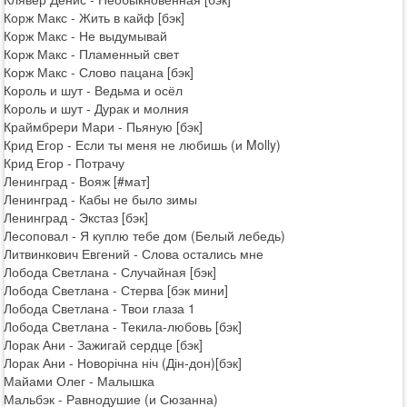
Корж Макс - Жить в кайф [бэк]
Корж Макс - Не выдумывай
Корж Макс - Пламенный свет
Корж Макс - Слово пацана [бэк]
Король и шут - Ведьма и осёл
Король и шут - Дурак и молния
Краймбрери Мари - Пьяную [бэк]
Крид Егор - Если ты меня не любишь (и Molly)
Крид Егор - Потрачу
Ленинград - Вояж [#мат]
Ленинград - Кабы не было зимы
Ленинград - Экстаз [бэк]
Лесоповал - Я куплю тебе дом (Белый лебедь)
Литвинкович Евгений - Слова остались мне
Лобода Светлана - Случайная [бэк]
Лобода Светлана - Стерва [бэк мини]
Лобода Светлана - Твои глаза 1
Лобода Светлана - Текила-любовь [бэк]
Лорак Ани - Зажигай сердце [бэк]
Лорак Ани - Новорічна ніч (Дін-дон)[бэк]
Майами Олег - Малышка
Мальбэк - Равнодушие (и Сюзанна)