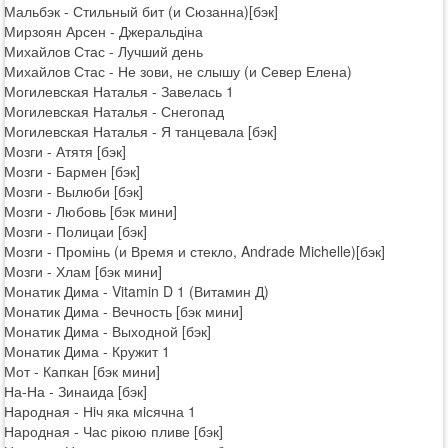
Мальбэк - Стильный бит (и Сюзанна)[бэк]
Мирзоян Арсен - Джеральдіна
Михайлов Стас - Лучший день
Михайлов Стас - Не зови, не слышу (и Север Елена)
Могилевская Наталья - Завелась 1
Могилевская Наталья - Снегопад
Могилевская Наталья - Я танцевала [бэк]
Мозги - Атятя [бэк]
Мозги - Бармен [бэк]
Мозги - Вылюби [бэк]
Мозги - Любовь [бэк мини]
Мозги - Полицаи [бэк]
Мозги - Промінь (и Время и стекло, Andrade Michelle)[бэк]
Мозги - Хлам [бэк мини]
Монатик Дима - Vitamin D 1 (Витамин Д)
Монатик Дима - Вечность [бэк мини]
Монатик Дима - Выходной [бэк]
Монатик Дима - Кружит 1
Мот - Капкан [бэк мини]
На-На - Зинаида [бэк]
Народная - Нiч яка мiсячна 1
Народная - Час рікою пливе [бэк]